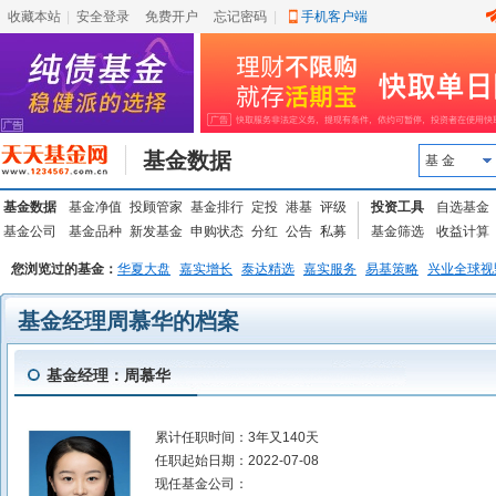
收藏本站
|
安全登录
|
免费开户
忘记密码
|
手机客户端
基金数据
基 金
基金数据
基金净值
投顾管家
基金排行
定投
港基
评级
投资工具
自选基金
基金公司
基金品种
新发基金
申购状态
分红
公告
私募
基金筛选
收益计算
您浏览过的基金：
华夏大盘
嘉实增长
泰达精选
嘉实服务
易基策略
兴业全球视
基金经理周慕华的档案
基金经理：周慕华
累计任职时间：
3年又140天
任职起始日期：
2022-07-08
现任基金公司：