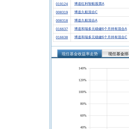
博道红利智航股票A
019124
博道久航混合C
008319
博道久航混合A
008318
博道和瑞多元稳健6个月持有混合A
016637
博道和瑞多元稳健6个月持有混合C
016638
现任基金收益率走势
现任基金排
140%
120%
100%
80%
60%
40%