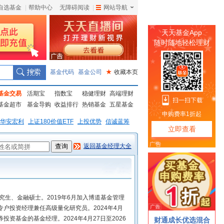
自选基金
|
帮助中心
无障碍阅读
|
网站导航
|
基金代码
基金公司
★
收藏本页
基金交易
活期宝
指数宝
稳健理财
高端理财
基金超市
基金导购
收益排行
热销基金
五星基金
华安宏利
上证180价值ETF
上投优势
信诚蓝筹
返回基金经理大全
究生、金融硕士。2019年6月加入博道基金管理
户投资经理兼任高级量化研究员。2024年4月
券投资基金的基金经理。2024年4月27日至2026