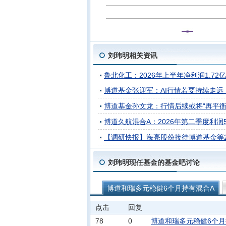
刘玮明相关资讯
鲁北化工：2026年上半年净利润1.72亿元
博道基金张迎军：AI行情若要持续走远
博道基金孙文龙：行情后续或将“再平衡
博道久航混合A：2026年第二季度利润5.
【调研快报】海亮股份接待博道基金等
刘玮明现任基金的基金吧讨论
博道和瑞多元稳健6个月持有混合A
博道红利智航股票A
博道大盘价值
点击
回复
博道衍和债券C
博道衍晟混合C
78
0
博道和瑞多元稳健6个月