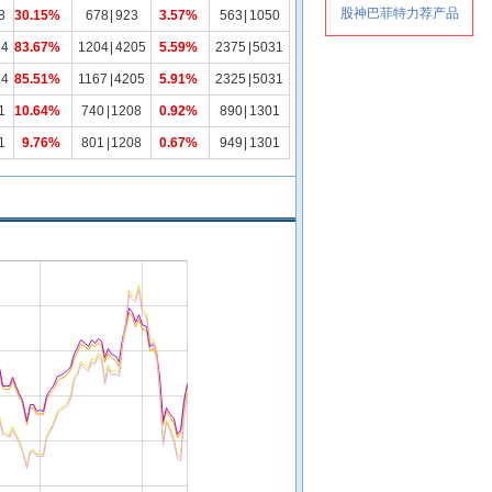
8
30.15%
678
|
923
3.57%
563
|
1050
74
83.67%
1204
|
4205
5.59%
2375
|
5031
74
85.51%
1167
|
4205
5.91%
2325
|
5031
1
10.64%
740
|
1208
0.92%
890
|
1301
1
9.76%
801
|
1208
0.67%
949
|
1301