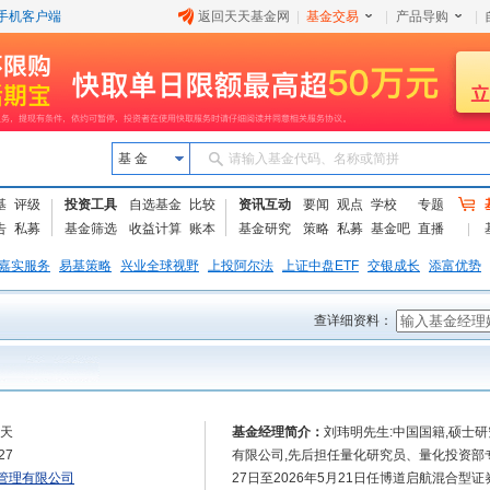
手机客户端
返回天天基金网
|
基金交易
|
产品导购
|
基 金
请输入基金代码、名称或简拼
基
评级
投资工具
自选基金
比较
资讯互动
要闻
观点
学校
专题
告
私募
基金筛选
收益计算
账本
基金研究
策略
私募
基金吧
直播
嘉实服务
易基策略
兴业全球视野
上投阿尔法
上证中盘ETF
交银成长
添富优势
查详细资料：
3天
基金经理简介：
刘玮明先生:中国国籍,硕士研
27
有限公司,先后担任量化研究员、量化投资部专
管理有限公司
27日至2026年5月21日任博道启航混合型证