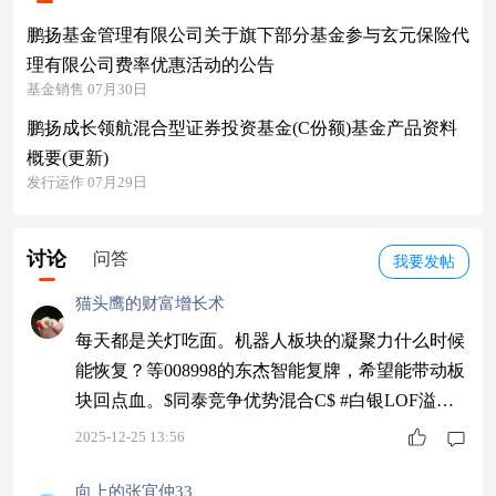
鹏扬基金管理有限公司关于旗下部分基金参与玄元保险代
理有限公司费率优惠活动的公告
基金销售 07月30日
鹏扬成长领航混合型证券投资基金(C份额)基金产品资料
概要(更新)
发行运作 07月29日
讨论
问答
我要发帖
猫头鹰的财富增长术
每天都是关灯吃面。机器人板块的凝聚力什么时候
能恢复？等008998的东杰智能复牌，希望能带动板
块回点血。$同泰竞争优势混合C$ #白银LOF溢价
近70%临停，套利风险激增#
2025-12-25 13:56
向上的张宜仲33