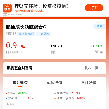
鹏扬成长领航混合C
诊断
015218
混合型-偏股
中高风险
0.91
0.9079
-0.31%
%
日涨幅08-06
净值
近1年
鹏扬基金财富号
机构主页
累计收益
单位净值
累计净值
近1年：
-0.31%
同类平均：
20.99%
沪深300：
13.07%
业绩比较基准：
6.81%