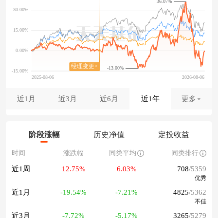
36.07%
-13.00%
近1月
近3月
近6月
近1年
更多
阶段涨幅
历史净值
定投收益
时间
涨跌幅
同类平均
同类排行
近1周
12.75%
6.03%
708
/5359
优秀
近1月
-19.54%
-7.21%
4825
/5362
不佳
近3月
-7.72%
-5.17%
3265
/5279