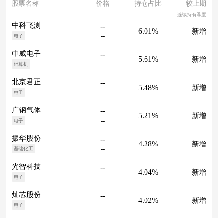
股票名称
价格
持仓占比
较上期
连续持有季度
中科飞测
--
6.01%
新增
--
电子
中威电子
--
5.61%
新增
--
计算机
北京君正
--
5.48%
新增
--
电子
广钢气体
--
5.21%
新增
--
电子
振华股份
--
4.28%
新增
--
基础化工
光智科技
--
4.04%
新增
--
电子
灿芯股份
--
4.02%
新增
--
电子