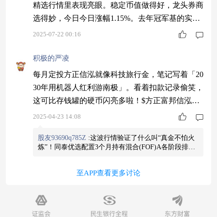
精选行情里表现亮眼。稳定币值做得好，龙头券商
选得妙，今日今日涨幅1.15%。去年冠军基的实力
在线，调仓灵活，这时候上车合适$同泰金融精选
2025-07-22 00:16
股票C$
积极的严凌
每月定投方正信泓就像科技旅行金，笔记写着「20
30年用机器人红利游南极」。看着扣款记录偷笑，
这可比存钱罐的硬币闪亮多啦！$方正富邦信泓混
合C$
2025-04-23 14:08
股友93690q785Z
:
这波行情验证了什么叫“真金不怕火
炼”！同泰优选配置3个月持有混合(FOF)A各阶段排名
稳居第一，净值逆势连涨，配置后看市场都带着微
笑！#进可攻，退可守#近一年排名1/58#稳稳地幸福
至APP查看更多讨论
$同泰优选配置3个月持有混合(FOF)A$