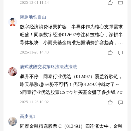
配性强，今年涨了40%，当前布局性价比可观。
2025-12-01 11:14
$同泰远见混合C$ #12月基金投资策略#
海豚地铁自由
数字经济消费场景扩容，半导体作为核心支撑需求
旺盛！同泰数字经济012697专注科技核心，深耕半
导体板块，小而美基金精准把握消费扩容趋势，历
史业绩优秀，值得期待～$同泰数字经济股票C$ #
2025-11-28 14:43
今年你的投资目标达成了吗？#
鹿式波段交易策略法法法法法
飙升不停！同泰行业优选（012497）覆盖谷歌链，
昨天暴涨超6%势不可挡！代码012497冲就对了～
$同泰行业优选股票C$ #今年买基金赚了多少钱？#
2025-11-26 10:02
高麦克1
同泰金融精选股票 C（013491）四连涨太牛，金融