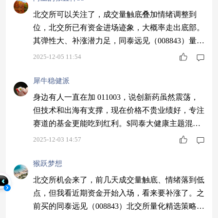
北交所可以关注了，成交量触底叠加情绪调整到
位，北交所已有资金进场迹象，大概率走出底部。
其弹性大、补涨潜力足，同泰远见（008843）量化
精选能精准把握机会，适合稳健布局。$同泰远见
2025-12-05 11:54
混合C$ #低估补涨号启航#
犀牛稳健派
身边有人一直在加 011003，说创新药虽然震荡，
但技术和出海有支撑，现在价格不贵业绩好，专注
赛道的基金更能吃到红利。$同泰大健康主题混合
C$ #观点搭子团火热招募中！#
2025-12-03 14:57
猴跃梦想
北交所机会来了，前几天成交量触底、情绪落到低
点，但我看近期资金开始入场，看来要补涨了。之
前买的同泰远见（008843）北交所量化精选策略适