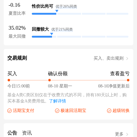
-0.16
性价比尚可
优于26%同类
夏普比率
35.02%
回撤较大
优于21%同类
最大回撤
交易规则
买入、卖出规则
买入
确认份额
查看盈亏
今日15:00前
08-10 星期一
08-10净值更新后
基金A类C类区别仅在于收费方式的不同，持有180天以上时，购
买本基金A类费用低。
了解详情
活期宝支付
极速回活期宝
超级转换
公告
资讯
更多