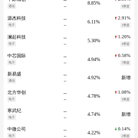
8.85%
--
通信
4季度
2.91%
源杰科技
--
6.11%
--
电子
2季度
1.20%
澜起科技
--
5.30%
--
电子
4季度
0.58%
中芯国际
--
4.94%
--
电子
7季度
新易盛
--
4.92%
新增
--
通信
1.08%
北方华创
--
4.78%
--
电子
3季度
寒武纪
--
4.74%
新增
--
电子
0.14%
中微公司
--
4.22%
--
电子
2季度