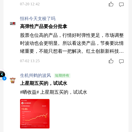
07-20 12:42
恒科今天支棱了吗
高弹性产品要会分批拿
股票仓位高的产品，行情好时弹性更足，市场调整
时波动也会更明显。所以看这类产品，节奏要比情
绪重要，不能只想着一把解决。红土创新新科技股
票A(006265)股票仓位约93.02%，近一年同类3/100
07-02 13:25
4，适合用分批方式去观察。
生机州鹤的波风
短期持有
上星期五买的，试试水
#晒收益# 上星期五买的，试试水