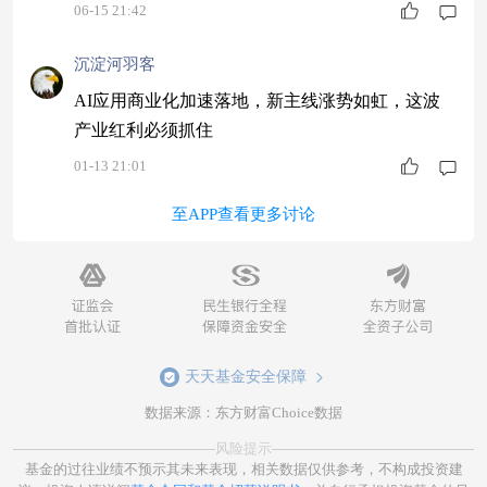
753)前十大持仓里有中际旭创、新易盛、东山精
06-15 21:42
密，和今天活跃的硬件主线贴得挺近。拿得住节
奏，比一天涨跌更关键。
沉淀河羽客
AI应用商业化加速落地，新主线涨势如虹，这波
产业红利必须抓住
01-13 21:01
至APP查看更多讨论
天天基金安全保障
数据来源：东方财富Choice数据
风险提示
基金的过往业绩不预示其未来表现，相关数据仅供参考，不构成投资建