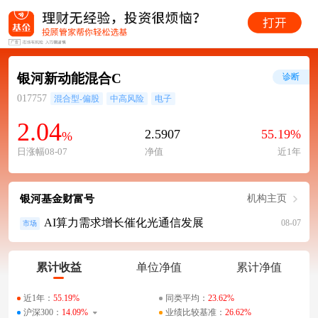
银河新动能混合C
诊断
017757
混合型-偏股
中高风险
电子
2.04
2.5907
55.19%
%
日涨幅08-07
净值
近1年
银河基金财富号
机构主页
AI算力需求增长催化光通信发展
08-07
市场
累计收益
单位净值
累计净值
近1年：
55.19%
同类平均：
23.62%
沪深300：
14.09%
业绩比较基准：
26.62%