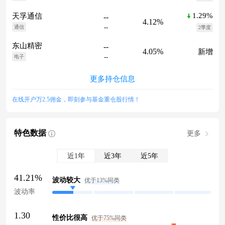
1.29%
天孚通信
--
4.12%
--
通信
2季度
东山精密
--
4.05%
新增
--
电子
更多持仓信息
在线开户万2.5佣金，即刻参与基金重仓股行情！
特色数据
更多
近1年
近3年
近5年
41.21%
波动较大
优于13%同类
波动率
1.30
性价比很高
优于75%同类