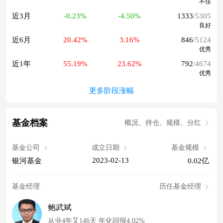
不佳
近3月
-0.23%
-4.50%
1333
/5305
良好
近6月
20.42%
3.16%
846
/5124
优秀
近1年
55.19%
23.62%
792
/4674
优秀
更多阶段涨幅
基金档案
概况、持仓、规模、分红
基金公司
成立日期
基金规模
2023-02-13
银河基金
0.02亿
基金经理
历任基金经理
鲍武斌
从业4年又146天 年化回报4.02%