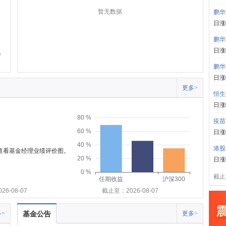
暂无数据
鹏华
日涨
鹏华
日涨
鹏华
日涨
更多>
恒生
日涨
80 %
疫苗
60 %
日涨
40 %
港股
可查看基金经理业绩评价图。
20 %
日涨
0 %
截止:
任期收益
沪深300
6-08-07
截止至：2026-08-07
>
基金公告
更多>