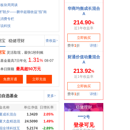
点板块周周谈
增”朝夕——鹏华超额收益“指”南
色消费专栏
宇说科技
期宝
稳健理财
查收益>
期宝
灵活取现，最快1秒到账
1.31
%
基金最高7日年化
08-07
最高超50万元
取单日限额
免费开通
立即充值
的自选基金
更多>
金名称
单位净值
日增长率
夏成长混合
1.3420
2.05%
夏大盘精选混
24.5090
1.49%
国全球科技互
5.2174
-2.89%