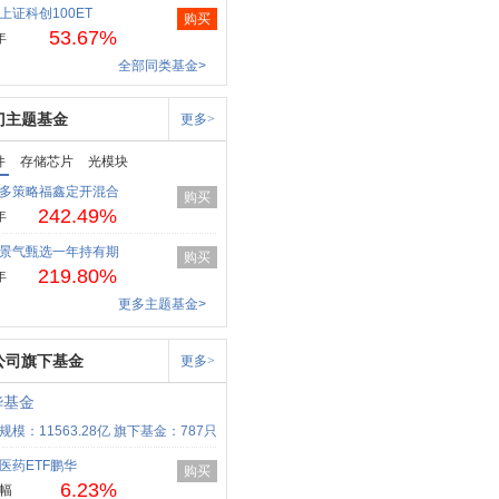
上证科创100ET
购买
53.67%
年
全部同类基金>
门主题基金
更多>
件
存储芯片
光模块
多策略福鑫定开混合
购买
242.49%
年
景气甄选一年持有期
购买
219.80%
年
更多主题基金>
公司旗下基金
更多>
华基金
规模：11563.28亿
旗下基金：787只
医药ETF鹏华
购买
6.23%
幅