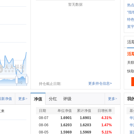
暂无数据
热
“指
特
英
活
活
关联
快
Aug
更多持仓信息>
持仓截止日期:
分红
评级
我
最新净值
更多>
净值
更多>
日期
单位净值
累计净值
日增长率
基
立来
08-07
1.6901
1.6901
4.31%
华
08-06
1.6203
1.6203
1.47%
华
08-05
1.5969
1.5969
5.11%
富