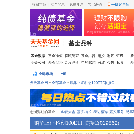
收藏本站
|
安全登录
|
免费开户
忘记密码
|
手机客户端
基金品种
基金数据
基金净值
投顾管家
基金排行
定投
港基
评级
投
基金公司
基金品种
新发基金
申购状态
分红
公告
私募
基
全球市场
上证
：
天天基金网
>
全部基金
>
鹏华上证科创100ETF联接C
您浏览过的基金：
华夏大盘
嘉实增长
泰达精选
嘉实服务
易基
鹏华上证科创100ETF联接C
(
019862
)