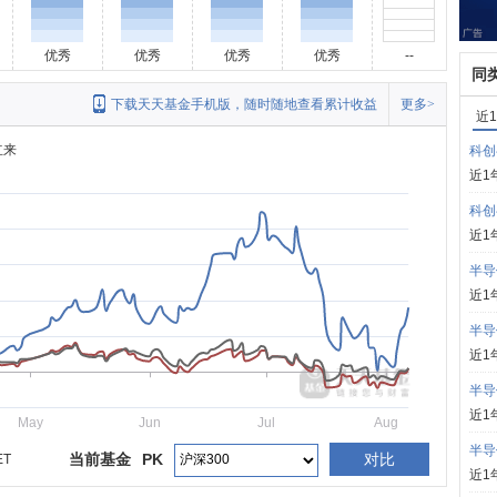
优秀
优秀
优秀
优秀
--
同
下载天天基金手机版，随时随地查看累计收益
更多>
近
立来
科创
近1
科创
近1
半导
近1
半导
近1
半导
近1
May
Jun
Jul
Aug
半导
当前基金
PK
对比
ET
近1