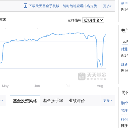
鹏华
下载天天基金手机版，随时随地查看排名走势
更多>
近1
立来
选择指标:
热
元
财通
近1
财通
近1
May
Jun
Jul
Aug
同
基金换手率
业绩评价
>
基金投资风格
更多>
鹏
管理
科创
日涨