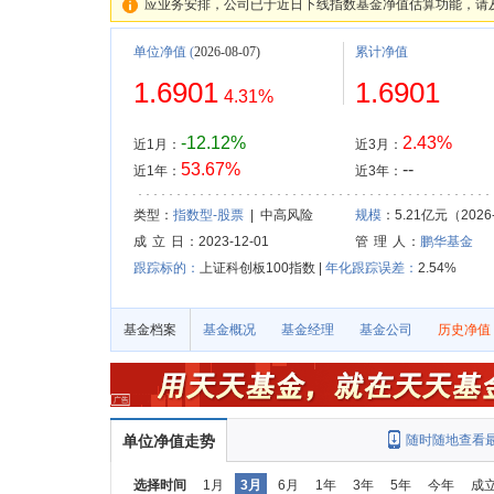
应业务安排，公司已于近日下线指数基金净值估算功能，请
单位净值
(
2026-08-07)
累计净值
1.6901
1.6901
4.31%
-12.12%
2.43%
近1月：
近3月：
53.67%
--
近1年：
近3年：
类型：
指数型-股票
| 中高风险
规模
：5.21亿元（2026-
成 立 日
：2023-12-01
管 理 人
：
鹏华基金
跟踪标的：
上证科创板100指数 |
年化跟踪误差：
2.54%
基金档案
基金概况
基金经理
基金公司
历史净值
单位净值走势
随时随地查看
选择时间
1月
3月
6月
1年
3年
5年
今年
成