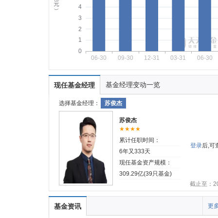
元
4
︶
3
2
1
0
06-30
09-30
12-31
03-31
06-30
基金经理变动一览
现任基金经理
选择基金经理：
苏俊杰
苏俊杰
★★★★
累计任职时间：
登录
后,
6年又333天
现任基金资产规模：
309.29亿(39只基金)
截止至：202
基金资讯
更多