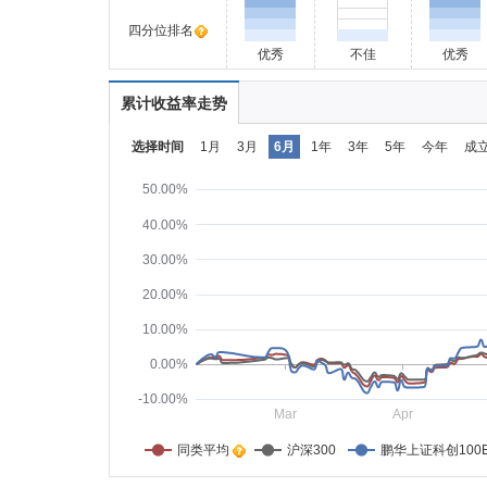
四分位排名
优秀
不佳
优秀
累计收益率走势
选择时间
1月
3月
6月
1年
3年
5年
今年
成
50.00%
40.00%
30.00%
20.00%
10.00%
0.00%
-10.00%
Mar
Apr
同类平均    
沪深300
鹏华上证科创100