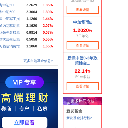
方中证500
2.2629
1.85%
华中证500
2.3664
1.89%
国中证军工指
1.1260
1.44%
通内需驱动混
3.1620
2.07%
华领先策略混
0.9814
0.07%
信优质生活混
0.5058
5.55%
万菱信消费增
1.1060
1.65%
更多自选基金信息>