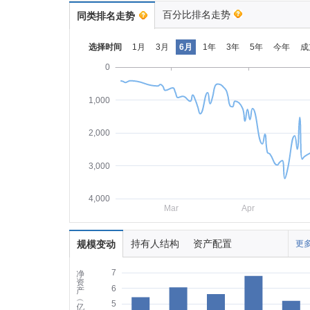
百分比排名走势
同类排名走势
选择时间
1月
3月
6月
1年
3年
5年
今年
成
0
1,000
2,000
3,000
4,000
Mar
Apr
持有人结构
资产配置
规模变动
更多
7
净
资
6
产
︵
5
亿