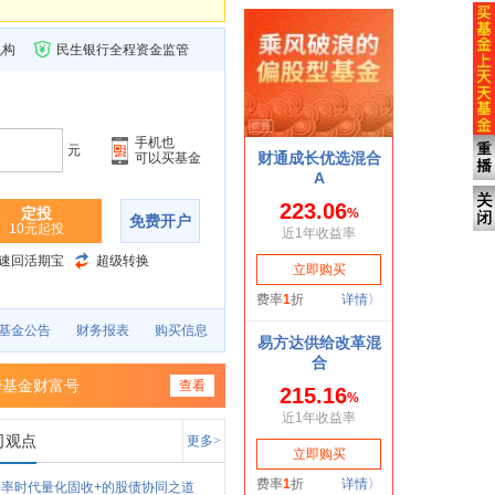
机构
民生银行全程资金监管
手机也
元
可以买基金
定投
免费开户
10元起投
速回活期宝
超级转换
基金公告
财务报表
购买信息
华基金财富号
查看
司观点
更多>
率时代量化固收+的股债协同之道