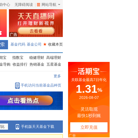
助中心
无障碍阅读
|
网站导航
|
基金代码
基金公司
★
收藏本页
期宝
指数宝
稳健理财
高端理财
金导购
收益排行
热销基金
五星基金
更多
手机访问当前基金品种页
对比
手机版天天基金下载