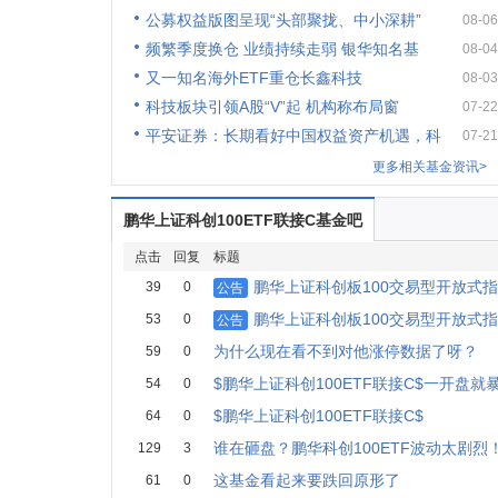
公募权益版图呈现“头部聚拢、中小深耕”
08-06
频繁季度换仓 业绩持续走弱 银华知名基
08-04
又一知名海外ETF重仓长鑫科技
08-03
科技板块引领A股“V”起 机构称布局窗
07-22
平安证券：长期看好中国权益资产机遇，科
07-21
更多相关基金资讯>
鹏华上证科创100ETF联接C基金吧
点击
回复
标题
鹏华上证科创板100交易型开放式
39
0
公告
鹏华上证科创板100交易型开放式
53
0
公告
为什么现在看不到对他涨停数据了呀？
59
0
$鹏华上证科创100ETF联接C$一开盘就
54
0
$鹏华上证科创100ETF联接C$
64
0
谁在砸盘？鹏华科创100ETF波动太剧烈
129
3
这基金看起来要跌回原形了
61
0