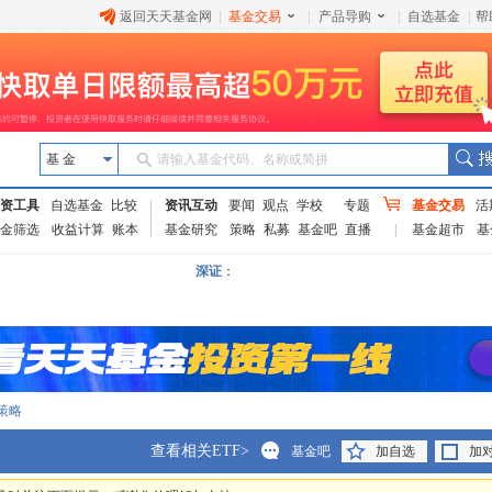
返回天天基金网
|
基金交易
|
产品导购
|
自选基金
|
帮
基 金
请输入基金代码、名称或简拼
资工具
自选基金
比较
资讯互动
要闻
观点
学校
专题
基金交易
活
金筛选
收益计算
账本
基金研究
策略
私募
基金吧
直播
基金超市
基
深证
：
策略
查看相关ETF>
基金吧
加自选
加