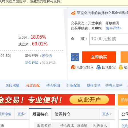
及时关注页面提示，感谢您的理解与支持。
证监会批准的首批独立基金销售
交易状态：
开放申购
开放赎回
购买手续费：
0.00%
费率详情>
18.05%
近6月：
金
额：
69.01%
成立来：
06-30）
基金经理：
苏俊杰
立即购买
基金评级
：
暂无评级
活期宝转入
回活期宝
极
阶段涨幅
分红送配
持仓明细
行业配置
规模变动
持有人结构
鹏
债券持仓
公
最新净值
更多>
股票持仓
更多 >
股票名称
持仓占比
涨跌幅
相关资讯
立来
低利