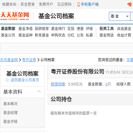
收藏本站
|
安全登录
|
免费开户
忘记密码
|
手机客户端
基金公司档案
基 金
基金数据
基金净值
投顾管家
基金排行
定投
港基
评级
投资工具
自选基金
基金公司
基金品种
新发基金
申购状态
分红
公告
私募
基金筛选
收益计算
天天基金网

粤开证券

公司档案
您浏览过的基金：
华
易方达上证中盘ETF联接
粤开证券股份有限公司
YUEKAI SECUR
基金公司档案

返回基金公司首页
管理规模
:
5.55亿元
基金数量:
0
只
经理人数:
基本资料

公司持仓
基本概况
基金经理
报告期末市值排序的股票一览
基金评级