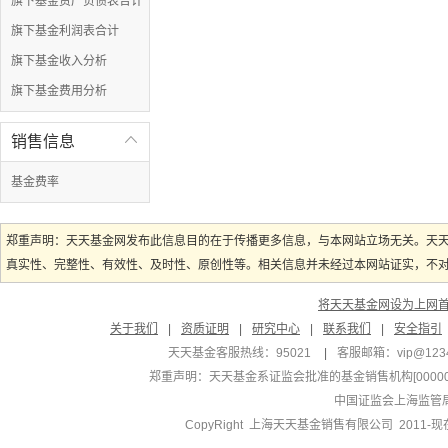
旗下基金资产负债表合计
旗下基金利润表合计
旗下基金收入分析
旗下基金费用分析
销售信息

基金费率
郑重声明：天天基金网发布此信息目的在于传播更多信息，与本网站立场无关。天
真实性、完整性、有效性、及时性、原创性等。相关信息并未经过本网站证实，不对您
将天天基金网设为上网
关于我们
|
资质证明
|
研究中心
|
联系我们
|
安全指引
天天基金客服热线：95021
|
客服邮箱：
vip@123
郑重声明：
天天基金系证监会批准的基金销售机构[000000
中国证监会上海监管
CopyRight 上海天天基金销售有限公司 2011-现在