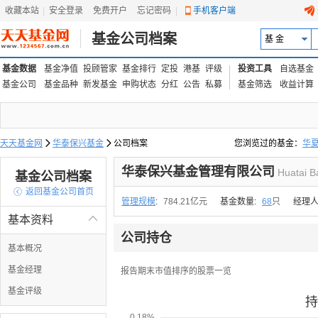
收藏本站
|
安全登录
|
免费开户
忘记密码
|
手机客户端
基金公司档案
基 金
基金数据
基金净值
投顾管家
基金排行
定投
港基
评级
投资工具
自选基金
基金公司
基金品种
新发基金
申购状态
分红
公告
私募
基金筛选
收益计算
天天基金网

华泰保兴基金

公司档案
您浏览过的基金：
华
易方达上证中盘ETF联接
华泰保兴基金管理有限公司
Huatai B
基金公司档案

返回基金公司首页
管理规模
:
784.21亿元
基金数量:
68
只
经理人
基本资料

公司持仓
基本概况
基金经理
报告期末市值排序的股票一览
基金评级
持
0.18%