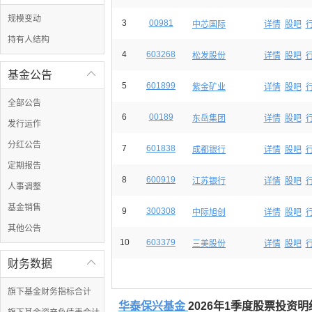
规模变动
3
00981
中芯国际
详情
股吧
持有人结构
4
603268
松发股份
详情
股吧
基金公告

5
601899
紫金矿业
详情
股吧
全部公告
6
00189
东岳集团
详情
股吧
发行运作
分红公告
7
601838
成都银行
详情
股吧
定期报告
8
600919
江苏银行
详情
股吧
人事调整
基金销售
9
300308
中际旭创
详情
股吧
其他公告
10
603379
三美股份
详情
股吧
财务数据

旗下基金财务指标合计
华泰保兴基金
2026年1季度股票投资明