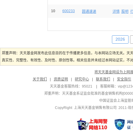
10
600233
圆通速递
详情
股吧
2026
郑重声明：天天基金网发布此信息目的在于传播更多信息，与本网站立场无关。天
真实性、完整性、有效性、及时性、原创性等。相关信息并未经过本网站证实，不对您
将天天基金网设为上网
关于我们
|
资质证明
|
研究中心
|
联系我们
|
安全指引
天天基金客服热线：95021
|
客服邮箱：
vip@123
郑重声明：
天天基金系证监会批准的基金销售机构[000000
中国证监会上海监管
CopyRight 上海天天基金销售有限公司 2011-现在