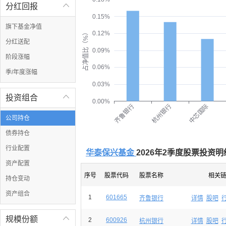
分红回报

0.15%
旗下基金净值
占净值比（%）
0.12%
分红送配
0.09%
阶段涨幅
0.06%
季/年度涨幅
0.03%
投资组合

0.00%
齐鲁银行
杭州银行
中芯国际
公司持仓
债券持仓
行业配置
华泰保兴基金
2026年2季度股票投资明
资产配置
序号
股票代码
股票名称
相关
持仓变动
资产组合
1
601665
齐鲁银行
详情
股吧
规模份额

2
600926
杭州银行
详情
股吧