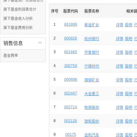
旗下基金资产负债表合计
旗下基金利润表合计
序号
股票代码
股票名称
相关
旗下基金收入分析
1
601899
紫金矿业
详情
股吧
旗下基金费用分析
2
600926
杭州银行
详情
股吧
销售信息

3
601665
齐鲁银行
详情
股吧
基金费率
4
300750
宁德时代
详情
股吧
5
000688
国城矿业
详情
股吧
6
002487
大金重工
详情
股吧
7
002714
牧原股份
详情
股吧
8
002126
银轮股份
详情
股吧
9
00175
吉利汽车
详情
股吧