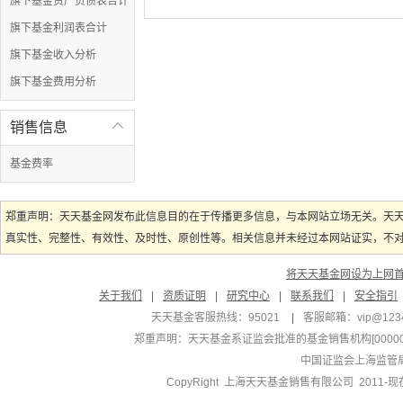
旗下基金资产负债表合计
旗下基金利润表合计
旗下基金收入分析
旗下基金费用分析
销售信息

基金费率
郑重声明：天天基金网发布此信息目的在于传播更多信息，与本网站立场无关。天
真实性、完整性、有效性、及时性、原创性等。相关信息并未经过本网站证实，不对您
将天天基金网设为上网
关于我们
|
资质证明
|
研究中心
|
联系我们
|
安全指引
天天基金客服热线：95021
|
客服邮箱：
vip@123
郑重声明：
天天基金系证监会批准的基金销售机构[000000
中国证监会上海监管
CopyRight 上海天天基金销售有限公司 2011-现在