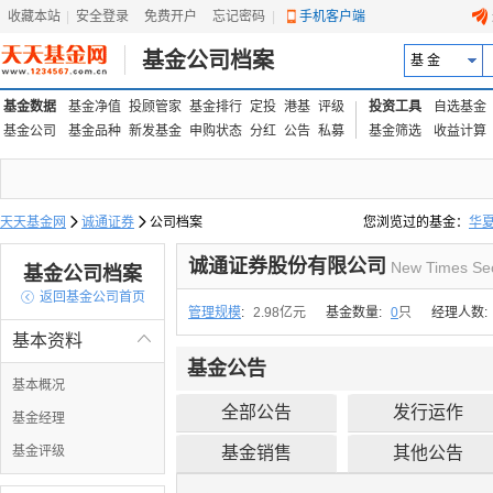
收藏本站
|
安全登录
|
免费开户
忘记密码
|
手机客户端
基金公司档案
基 金
基金数据
基金净值
投顾管家
基金排行
定投
港基
评级
投资工具
自选基金
基金公司
基金品种
新发基金
申购状态
分红
公告
私募
基金筛选
收益计算
天天基金网

诚通证券

公司档案
您浏览过的基金：
华
易方达上证中盘ETF联接
诚通证券股份有限公司
New Times Secu
基金公司档案

返回基金公司首页
管理规模
:
2.98亿元
基金数量:
0
只
经理人数:
基本资料

基金公告
基本概况
全部公告
发行运作
基金经理
基金评级
基金销售
其他公告