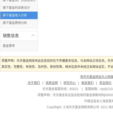
旗下基金资产负债表合计
旗下基金利润表合计
旗下基金收入分析
旗下基金费用分析
销售信息

基金费率
郑重声明：天天基金网发布此信息目的在于传播更多信息，与本网站立场无关。天
真实性、完整性、有效性、及时性、原创性等。相关信息并未经过本网站证实，不对您
将天天基金网设为上网
关于我们
|
资质证明
|
研究中心
|
联系我们
|
安全指引
天天基金客服热线：95021
|
客服邮箱：
vip@123
郑重声明：
天天基金系证监会批准的基金销售机构[000000
中国证监会上海监管
CopyRight 上海天天基金销售有限公司 2011-现在