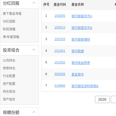
分红回报

序号
基金代码
基金名称
旗下基金净值
1
150005
银河银富货币A
分红送配
2
150015
银河银富货币B
阶段涨幅
季/年度涨幅
3
150103
银河银泰理财
投资组合

4
151001
银河稳健
公司持仓
5
151002
银河收益债券
债券持仓
6
500058
基金银丰
行业配置
资产配置
7
519666
银河银信添利债券B
持仓变动
2026
资产组合
规模份额
