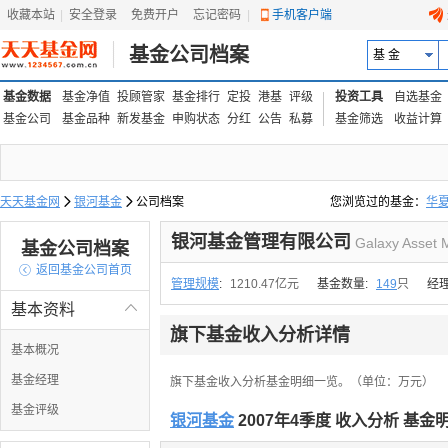
收藏本站
|
安全登录
|
免费开户
忘记密码
|
手机客户端
基金公司档案
基 金
基金数据
基金净值
投顾管家
基金排行
定投
港基
评级
投资工具
自选基金
基金公司
基金品种
新发基金
申购状态
分红
公告
私募
基金筛选
收益计算
天天基金网

银河基金

公司档案
您浏览过的基金：
华
易方达上证中盘ETF联接
银河基金管理有限公司
Galaxy Asset 
基金公司档案

返回基金公司首页
管理规模
:
1210.47亿元
基金数量:
149
只
经
基本资料

旗下基金收入分析详情
基本概况
基金经理
旗下基金收入分析基金明细一览。（单位：万元）
基金评级
银河基金
2007年4季度 收入分析 基金明