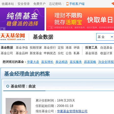
收藏本站
|
安全登录
|
免费开户
忘记密码
|
手机客户端
基金数据
基 金
基金数据
基金净值
投顾管家
基金排行
定投
港基
评级
投资工具
自选基金
基金公司
基金品种
新发基金
申购状态
分红
公告
私募
基金筛选
收益计算
您浏览过的基金：
华夏大盘
嘉实增长
泰达精选
嘉实服务
易基策略
兴业全球视
基金经理曲波的档案
基金经理：曲波
累计任职时间：
18年又205天
任职起始日期：
2008-01-18
现任基金公司：
华夏基金管理有限公司