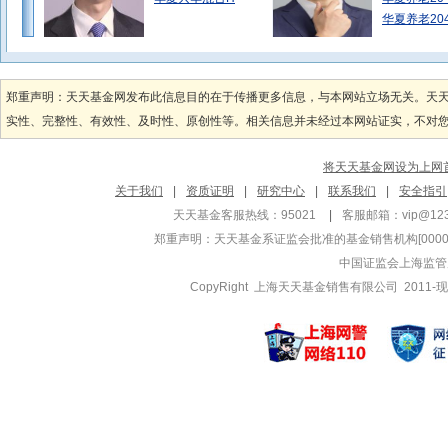
华夏养老20
袁英杰
徐猛
管理基金
管理基金
郑重声明：天天基金网发布此信息目的在于传播更多信息，与本网站立场无关。天
华夏沪深300指
华夏恒生ET
实性、完整性、有效性、及时性、原创性等。相关信息并未经过本网站证实，不对您构
华夏沪深300指
华夏恒生ET
华夏中证1000
华夏恒生ET
将天天基金网设为上网
王君正
李湘杰
关于我们
|
资质证明
|
研究中心
|
联系我们
|
安全指引
管理基金
管理基金
天天基金客服热线：95021
|
客服邮箱：
vip@12
华夏回报二号混合
华夏全球股票
郑重声明：
天天基金系证监会批准的基金销售机构[000000
华夏回报混合A
华夏全球科
中国证监会上海监管
华夏回报混合H
华夏全球科
CopyRight 上海天天基金销售有限公司 2011-现
韩丽楠
荣膺
管理基金
管理基金
华夏鼎沛债券A
华夏中证50
华夏鼎沛债券C
华夏中证50
华夏AH经
周飞
张城源