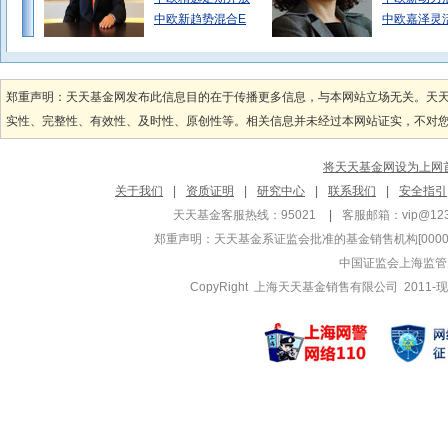
中欧新趋势混合E
中欧嘉泽灵
王培
张东波
管理基金
管理基金
郑重声明：天天基金网发布此信息目的在于传播更多信息，与本网站立场无关。天
中欧行业成长混合
中欧滚钱宝
实性、完整性、有效性、及时性、原创性等。相关信息并未经过本网站证实，不对您构
中欧行业成长混合
中欧骏泰货
中欧创新成长灵活
中欧滚钱宝
将天天基金网设为上网
尹为醇
卢纯青
关于我们
|
资质证明
|
研究中心
|
联系我们
|
安全指引
管理基金
管理基金
天天基金客服热线：95021
|
客服邮箱：
vip@12
中欧创新成长灵活
中欧瑞丰灵
郑重声明：
天天基金系证监会批准的基金销售机构[000000
中欧创新成长灵活
中欧先进制
中国证监会上海监管
中欧消费精选混合
中欧先进制
CopyRight 上海天天基金销售有限公司 2011-现
黄海峰
葛兰
管理基金
管理基金
博时合丰货币A
中欧医疗健
博时合丰货币B
中欧医疗健
中欧优享债券E
中欧医疗创
钱亚风云
柳世庆