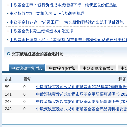
中欧基金王申：银行负债成本或继续下行，纯债底仓价值凸显
主动权益“大厂”竞相入局 ETF市场迎新机遇
中欧基金打造这一“超级工厂”，为长期业绩持续产出筑牢基础设施
中欧基金为长期业绩铸造体系化支撑
中欧基金杜厚良：经过近期调整 AI产业链中部分公司估值已处于相
张东波现任基金的基金吧讨论
中欧滚钱宝货币A
中欧骏泰货币B
中欧滚钱宝货币C
中
中欧骏泰货币E
点击
回复
标题
89
0
中欧滚钱宝发起式货币市场基金2026年第2季度报告
141
0
中欧滚钱宝发起式货币市场基金更新招募说明书(202
247
0
中欧滚钱宝发起式货币市场基金更新招募说明书(202
245
0
中欧滚钱宝发起式货币市场基金基金产品资料概要