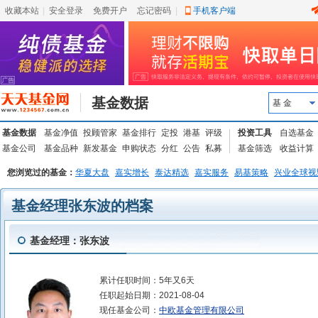
收藏本站
|
安全登录
|
免费开户
忘记密码
|
手机客户端
基金数据
基 金
基金数据
基金净值
投顾管家
基金排行
定投
港基
评级
投资工具
自选基金
基金公司
基金品种
新发基金
申购状态
分红
公告
私募
基金筛选
收益计算
您浏览过的基金：
华夏大盘
嘉实增长
泰达精选
嘉实服务
易基策略
兴业全球视
基金经理张东波的档案
基金经理：张东波
累计任职时间：
5年又6天
任职起始日期：
2021-08-04
现任基金公司：
中欧基金管理有限公司