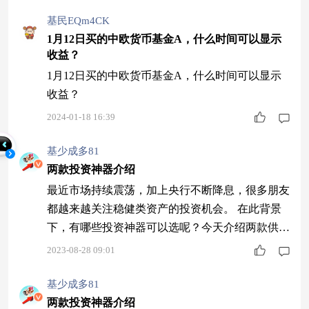
基民EQm4CK
1月12日买的中欧货币基金A，什么时间可以显示
收益？
1月12日买的中欧货币基金A，什么时间可以显示
收益？
2024-01-18 16:39
基少成多81
两款投资神器介绍
最近市场持续震荡，加上央行不断降息，很多朋友
都越来越关注稳健类资产的投资机会。 在此背景
下，有哪些投资神器可以选呢？今天介绍两款供大
伙参考。 1.货币基金。 货币基金主要投资央行票
2023-08-28 09:01
据、短期国债、银行存单、短期企业债等风险较
低、流动性较好的产品。 代表货币基金整体表现
基少成多81
的货币基金指数显示，2004年至2023年（截至8月1
两款投资神器介绍