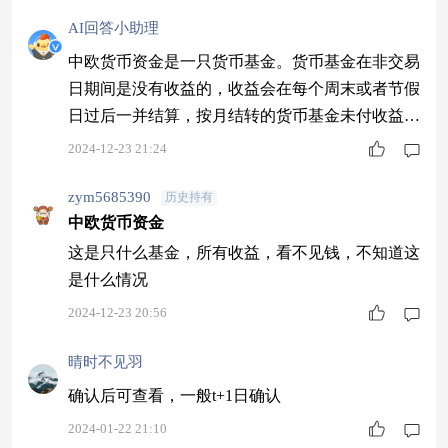
AI回答小助理
中欧货币资金是一只货币基金。货币基金在非交易
日期间是没有收益的，收益会在每个周末或者节假
日过后一并结算，按月结转的货币基金未付收益每
月结转一次，不同货币基金结转日期不同。您可以
2024-12-23 21:24
在结转日期后查看收益情况。 本内容由小助理生
成，点击头像查看更多精彩内容。 免责声明：本
zym5685390
历史持有
中欧货币资金
内容由AI生成。 针对AI生成的内容，不代表天天
基金的立场、态度或观点，也不能作为专业性建议
这是只什么基金，所有收益，看不见钱，不知道这
或意见，仅供参考。您须自行对其中包含的数字、
是什么情况
2024-12-23 20:56
晴时不见羽
确认后可查看，一般t+1日确认
2024-01-22 21:10