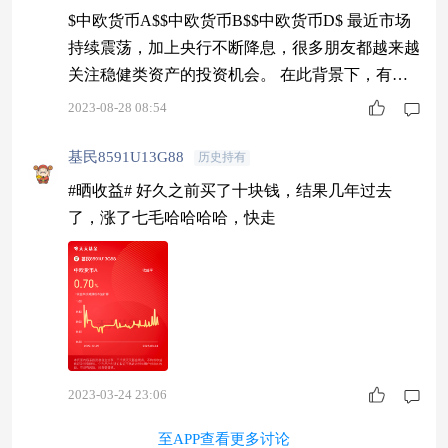
6日），连续21个年度年年赚钱，复合年化收益率
$中欧货币A$$中欧货币B$$中欧货币D$ 最近市场
为2.49%。（数据来自wind）
持续震荡，加上央行不断降息，很多朋友都越来越
关注稳健类资产的投资机会。 在此背景下，有哪
些投资神器可以选呢？今天介绍两款供大伙参考。
2023-08-28 08:54
1.货币基金。 货币基金主要投资央行票据、短期国
债、银行存单、短期企业债等风险较低、流动性较
基民8591U13G88
历史持有
好的产品。 代表货币基金整体表现的货币基金指
#晒收益# 好久之前买了十块钱，结果几年过去
数显示，2004年至2023年（截至8月16日），连续2
了，涨了七毛哈哈哈哈，快走
1个年度年年赚钱，复合
2023-03-24 23:06
至APP查看更多讨论