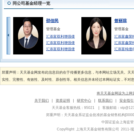
同公司基金经理一览
邵佳民
曾丽琼
管理基金
管理基金
汇添富双利增强债
汇添富鑫荣
汇添富双利增强债
汇添富鑫荣
汇添富双利增强债
汇添富纯债(
吴振翔
王栩
管理基金
管理基金
郑重声明：天天基金网发布此信息目的在于传播更多信息，与本网站立场无关。天
汇添富沪深300
汇添富美丽3
实性、完整性、有效性、及时性、原创性等。相关信息并未经过本网站证实，不对您构
汇添富上证综合指
汇添富大盘
汇添富中证精准医
汇添富美丽3
将天天基金网设为上网
林渌
郑磊
关于我们
|
资质证明
|
研究中心
|
联系我们
|
安全指引
管理基金
管理基金
天天基金客服热线：95021
|
客服邮箱：
vip@12
汇添富稳健鑫添益
汇添富中盘
郑重声明：
天天基金系证监会批准的基金销售机构[000000
汇添富稳健鑫添益
汇添富中盘
中国证监会上海监管
汇添富医疗
CopyRight 上海天天基金销售有限公司 2011-现