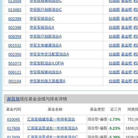
华安双核驱动混合C
估值图
基金吧
档
013504
华安医疗创新混合C
估值图
基金吧
档
013483
华安安禧混合C
估值图
基金吧
档
002399
华安安禧混合A
估值图
基金吧
档
002398
华安医疗创新混合A
估值图
基金吧
档
008359
华安文体健康混合A
估值图
基金吧
档
001532
华安安华灵活配置混合A
估值图
基金吧
档
002350
华安智联混合(LOF)A
估值图
基金吧
档
501073
华安双核驱动混合A
估值图
基金吧
档
006121
华安新丝路主题股票A
估值图
基金吧
档
001104
谢昌旭
现任基金业绩与排名详情
基金代码
基金名称
基金类型
近三月
同类
汇添富稳健添盈一年持有混合
混合型-偏债
010045
-1.73%
751
|
9
汇添富远景成长一年持有混合A
混合型-偏股
017608
-5.23%
1606
|
3
汇添富远景成长一年持有混合C
混合型-偏股
017609
-5.38%
1636
|
3