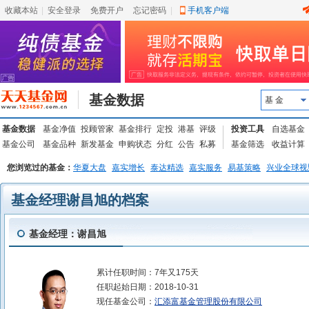
收藏本站
|
安全登录
|
免费开户
忘记密码
|
手机客户端
基金数据
基 金
基金数据
基金净值
投顾管家
基金排行
定投
港基
评级
投资工具
自选基金
基金公司
基金品种
新发基金
申购状态
分红
公告
私募
基金筛选
收益计算
您浏览过的基金：
华夏大盘
嘉实增长
泰达精选
嘉实服务
易基策略
兴业全球视
基金经理谢昌旭的档案
基金经理：谢昌旭
累计任职时间：
7年又175天
任职起始日期：
2018-10-31
现任基金公司：
汇添富基金管理股份有限公司