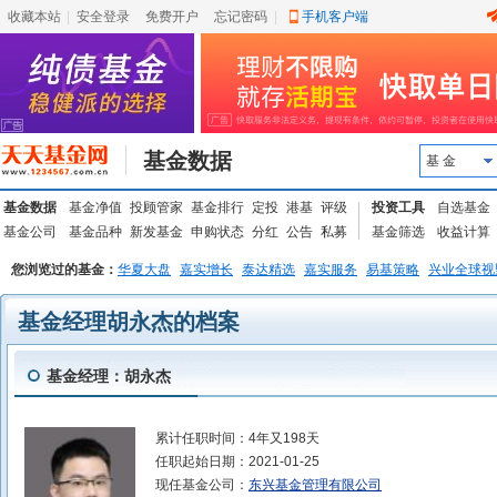
收藏本站
|
安全登录
|
免费开户
忘记密码
|
手机客户端
基金数据
基 金
基金数据
基金净值
投顾管家
基金排行
定投
港基
评级
投资工具
自选基金
基金公司
基金品种
新发基金
申购状态
分红
公告
私募
基金筛选
收益计算
您浏览过的基金：
华夏大盘
嘉实增长
泰达精选
嘉实服务
易基策略
兴业全球视
基金经理胡永杰的档案
基金经理：胡永杰
累计任职时间：
4年又198天
任职起始日期：
2021-01-25
现任基金公司：
东兴基金管理有限公司