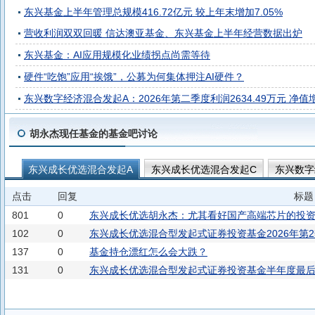
东兴基金上半年管理总规模416.72亿元 较上年末增加7.05%
营收利润双双回暖 信达澳亚基金、东兴基金上半年经营数据出炉
东兴基金：AI应用规模化业绩拐点尚需等待
硬件“吃饱”应用“挨饿”，公募为何集体押注AI硬件？
东兴数字经济混合发起A：2026年第二季度利润2634.49万元 净值增
胡永杰现任基金的基金吧讨论
东兴成长优选混合发起A
东兴成长优选混合发起C
东兴数字
点击
回复
标题
801
0
东兴成长优选胡永杰：尤其看好国产高端芯片的投
102
0
东兴成长优选混合型发起式证券投资基金2026年第
137
0
基金持仓漂红怎么会大跌？
131
0
东兴成长优选混合型发起式证券投资基金半年度最