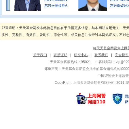
东兴兴源债券A
东兴低碳经
李兵伟
胡永杰
管理基金
管理基金
郑重声明：天天基金网发布此信息目的在于传播更多信息，与本网站立场无关。天
东兴中证消费50
东兴成长优
实性、完整性、有效性、及时性、原创性等。相关信息并未经过本网站证实，不对您构
东兴中证消费50
东兴成长优
东兴兴晟混合A
东兴数字经
将天天基金网设为上网
王卉妍
冯晨
关于我们
|
资质证明
|
研究中心
|
联系我们
|
安全指引
管理基金
管理基金
天天基金客服热线：95021
|
客服邮箱：
vip@12
东兴中债1-3年
东兴兴诚利
郑重声明：
天天基金系证监会批准的基金销售机构[000000
东兴中债1-3年
东兴兴诚利
中国证监会上海监管
东兴安盈宝
CopyRight 上海天天基金销售有限公司 2011-现