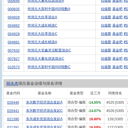
华润元大量化优选混合A
估值图
基金吧
档
000646
华润元大富时中国A50指数A
估值图
基金吧
档
000835
华润元大欣享混合A
估值图
基金吧
档
004928
华润元大成长精选C
估值图
基金吧
档
004892
华润元大欣享混合C
估值图
基金吧
档
004929
华润元大成长精选A
估值图
基金吧
档
004891
华润元大安鑫灵活配置混合C
估值图
基金吧
档
007632
华润元大量化优选混合C
估值图
基金吧
档
007827
华润元大富时中国A50指数C
估值图
基金吧
档
010573
胡永杰
现任基金业绩与排名详情
基金代码
基金名称
基金类型
近三月
同类排名
东兴数字经济混合发起A
混合型-偏股
020440
-14.05%
4525
|
5305
东兴数字经济混合发起C
混合型-偏股
020441
-14.07%
4526
|
5305
东兴成长优选混合发起A
混合型-偏股
021390
16.80%
126
|
5305
东兴成长优选混合发起C
混合型-偏股
021391
16.69%
127
|
5305