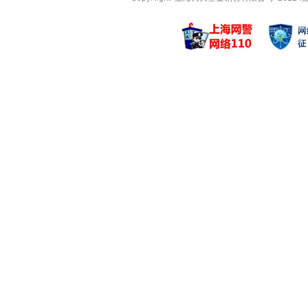
乔迁
王帅
管理基金
管理基金
兴全新视野定开混
兴全稳泰债
兴全商业模式混合
兴全恒裕债
兴全商业模式混合
兴全稳泰债
邓娟
季伟杰
管理基金
管理基金
兴全添利宝货币
兴全恒瑞定
兴全恒利一年定开
兴全恒祥88
兴全恒嘉30天持
兴全恒泰一
丁凯琳
杨世进
管理基金
管理基金
兴全优选稳健六个
兴全多维价
兴全优选稳健六个
兴全多维价
兴全优选积极三个
兴全合丰三
朱喆丰
刘潇
管理基金
管理基金