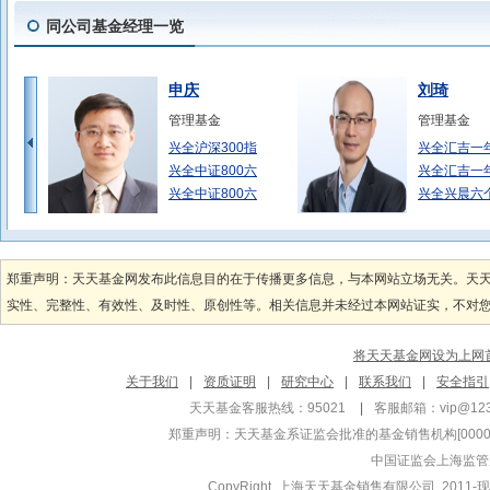
同公司基金经理一览
申庆
刘琦
管理基金
管理基金
兴全沪深300指
兴全汇吉一
兴全中证800六
兴全汇吉一
兴全中证800六
兴全兴晨六
谢治宇
田大伟
管理基金
管理基金
郑重声明：天天基金网发布此信息目的在于传播更多信息，与本网站立场无关。天
兴全合宜混合(L
兴全红利量
实性、完整性、有效性、及时性、原创性等。相关信息并未经过本网站证实，不对您构
兴全社会价值三年
兴全红利量
兴全合宜混合(L
兴全中证A5
将天天基金网设为上网
陈宇
邹欣
关于我们
|
资质证明
|
研究中心
|
联系我们
|
安全指引
管理基金
管理基金
天天基金客服热线：95021
|
客服邮箱：
vip@12
兴全精选混合
兴全绿色投
郑重声明：
天天基金系证监会批准的基金销售机构[000000
兴全合兴混合A
兴全创新优
中国证监会上海监管
兴全合兴混合C
兴全创新优
CopyRight 上海天天基金销售有限公司 2011-现