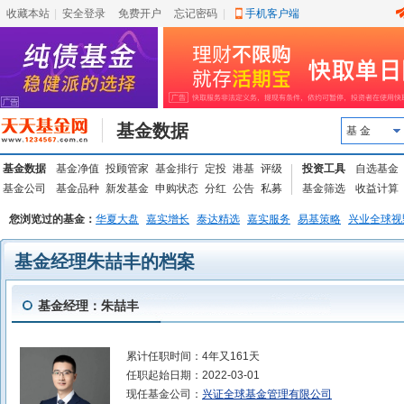
收藏本站
|
安全登录
|
免费开户
忘记密码
|
手机客户端
基金数据
基 金
基金数据
基金净值
投顾管家
基金排行
定投
港基
评级
投资工具
自选基金
基金公司
基金品种
新发基金
申购状态
分红
公告
私募
基金筛选
收益计算
您浏览过的基金：
华夏大盘
嘉实增长
泰达精选
嘉实服务
易基策略
兴业全球视
基金经理朱喆丰的档案
基金经理：朱喆丰
累计任职时间：
4年又161天
任职起始日期：
2022-03-01
现任基金公司：
兴证全球基金管理有限公司