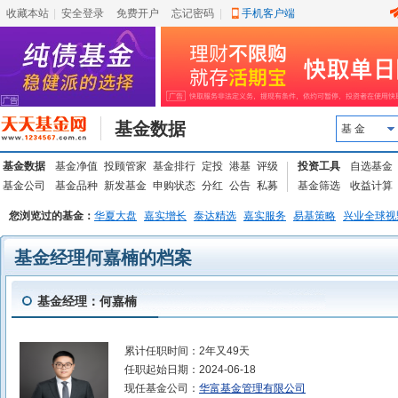
收藏本站
|
安全登录
|
免费开户
忘记密码
|
手机客户端
基金数据
基 金
基金数据
基金净值
投顾管家
基金排行
定投
港基
评级
投资工具
自选基金
基金公司
基金品种
新发基金
申购状态
分红
公告
私募
基金筛选
收益计算
您浏览过的基金：
华夏大盘
嘉实增长
泰达精选
嘉实服务
易基策略
兴业全球视
基金经理何嘉楠的档案
基金经理：何嘉楠
累计任职时间：
2年又49天
任职起始日期：
2024-06-18
现任基金公司：
华富基金管理有限公司