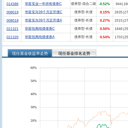
华富安业一年持有债券C
债券型-混合二级
014386
-0.52%
944
|
16
华富安兴39个月定开债C
债券型-长债
008019
0.15%
2635
|
2
华富安兴39个月定开债A
债券型-长债
008018
0.27%
2515
|
2
华富恒惠纯债债券C
债券型-长债
021321
0.50%
1846
|
2
华富恒惠纯债债券A
债券型-长债
021320
0.54%
1703
|
2
现任基金收益率走势
现任基金排名走势
60%
50%
40%
30%
20%