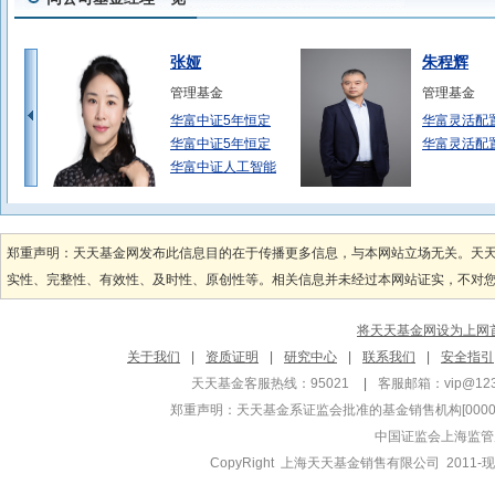
张娅
朱程辉
管理基金
管理基金
华富中证5年恒定
华富灵活配
华富中证5年恒定
华富灵活配
华富中证人工智能
尤之奇
吴志鹏
管理基金
管理基金
郑重声明：天天基金网发布此信息目的在于传播更多信息，与本网站立场无关。天
华富中证5年恒定
华富沪深30
实性、完整性、有效性、及时性、原创性等。相关信息并未经过本网站证实，不对您构
华富中证5年恒定
华富沪深30
华富中债-安徽信
华富中证A5
将天天基金网设为上网
沈成
戴弘毅
关于我们
|
资质证明
|
研究中心
|
联系我们
|
安全指引
管理基金
管理基金
天天基金客服热线：95021
|
客服邮箱：
vip@12
华富科技动能混合
华富安鑫债
郑重声明：
天天基金系证监会批准的基金销售机构[000000
华富新能源股票型
华富安业一
中国证监会上海监管
华富新能源股票型
华富安业一
CopyRight 上海天天基金销售有限公司 2011-现
严律
邓翔