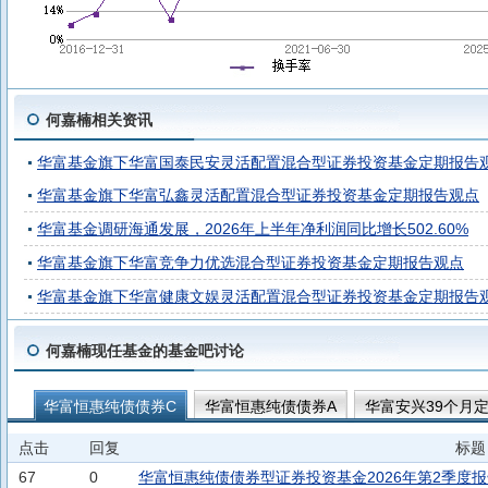
何嘉楠相关资讯
华富基金旗下华富国泰民安灵活配置混合型证券投资基金定期报告
华富基金旗下华富弘鑫灵活配置混合型证券投资基金定期报告观点
华富基金调研海通发展，2026年上半年净利润同比增长502.60%
华富基金旗下华富竞争力优选混合型证券投资基金定期报告观点
华富基金旗下华富健康文娱灵活配置混合型证券投资基金定期报告
何嘉楠现任基金的基金吧讨论
华富恒惠纯债债券C
华富恒惠纯债债券A
华富安兴39个月
华富安业一年持有债券C
华富祥康12个月持有期债券C
华富
点击
回复
标题
华富安顺一年持有期债券A
华富安顺一年持有期债券D
华富
67
0
华富恒惠纯债债券型证券投资基金2026年第2季度