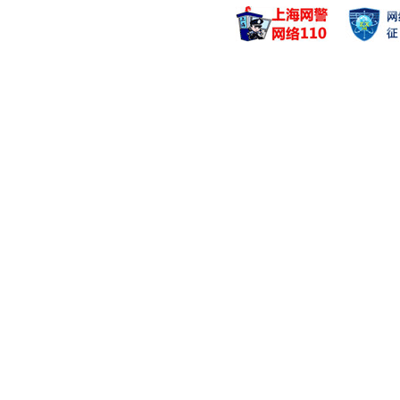
管理基金
管理基金
华富泰合平衡3个
华富策略精
华富泰合平衡3个
华富策略精
华富鼎信3个月持
华富国泰民
卞美莹
翟伟
管理基金
管理基金
华富消费成长股票
华富时代锐
华富消费成长股票
华富时代锐
华富价值增长混合
华富竞争力