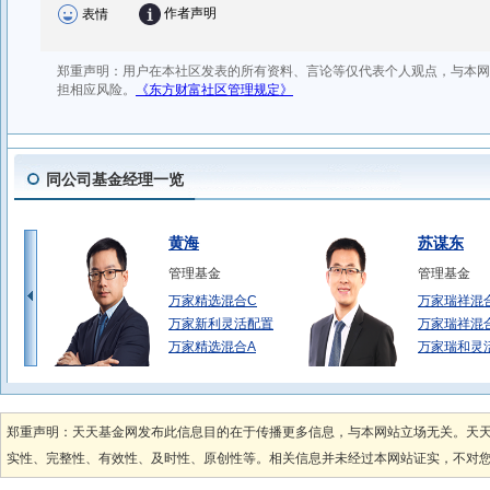
同公司基金经理一览
黄海
苏谋东
管理基金
管理基金
万家精选混合C
万家瑞祥混
万家新利灵活配置
万家瑞祥混
万家精选混合A
万家瑞和灵
章恒
莫海波
管理基金
管理基金
郑重声明：天天基金网发布此信息目的在于传播更多信息，与本网站立场无关。天
万家颐远均衡一年
万家臻选混
实性、完整性、有效性、及时性、原创性等。相关信息并未经过本网站证实，不对您构
万家颐远均衡一年
万家价值优
万家颐和灵活配置
万家品质生