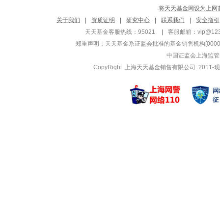
将天天基金网设为上网
徐青
乔亮
关于我们
|
资质证明
|
研究中心
|
联系我们
|
安全指引
管理基金
管理基金
天天基金客服热线：95021
|
客服邮箱：
vip@12
万家鑫瑞纯债E
万家沪深30
郑重声明：
天天基金系证监会批准的基金销售机构[000000
万家鑫瑞纯债D
万家沪深30
中国证监会上海监管
万家鑫瑞纯债A
万家量化睿
CopyRight 上海天天基金销售有限公司 2011-现
周潜玮
郅元
管理基金
管理基金
万家鑫璟纯债C
万家货币E
万家鑫璟纯债A
万家现金增
万家鑫悦纯债A
万家现金增
刘文杰
王宝娟
管理基金
管理基金
万家欣优混合A
万家平衡养
万家欣优混合C
万家平衡养
万家多元价值混合
万家养老20
杨坤
段博卿
管理基金
管理基金