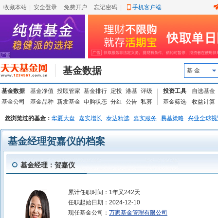
收藏本站
|
安全登录
|
免费开户
忘记密码
|
手机客户端
基金数据
基 金
基金数据
基金净值
投顾管家
基金排行
定投
港基
评级
投资工具
自选基金
基金公司
基金品种
新发基金
申购状态
分红
公告
私募
基金筛选
收益计算
您浏览过的基金：
华夏大盘
嘉实增长
泰达精选
嘉实服务
易基策略
兴业全球视
基金经理贺嘉仪的档案
基金经理：贺嘉仪
累计任职时间：
1年又242天
任职起始日期：
2024-12-10
现任基金公司：
万家基金管理有限公司