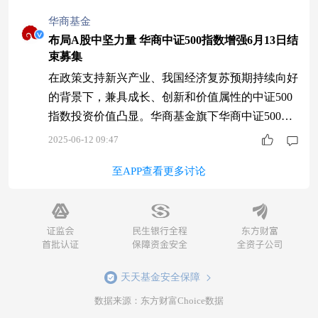
华商基金
布局A股中坚力量 华商中证500指数增强6月13日结
束募集
在政策支持新兴产业、我国经济复苏预期持续向好
的背景下，兼具成长、创新和价值属性的中证500
指数投资价值凸显。华商基金旗下华商中证500指
数增强基金（A：023826，C：023827），作为“优
2025-06-12 09:47
质宽基叠加主动增强策略”的代表性作品，为投资
至APP查看更多讨论
者提供了一键布局A股中坚力量的高效工具。据
悉，该基金将于6月13日结束募集。 中证500指数
主要覆盖沪深市场中市值规模处于50%-65%区间的
上市公司，公司规模实
天天基金安全保障
数据来源：东方财富Choice数据