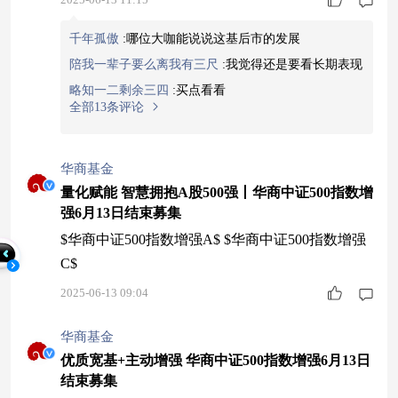
家带量化增强策略，能在跟踪指数的同时争取超额
千年孤傲
:
哪位大咖能说说这基后市的发展
收益。这不比单纯买指数香吗？今天最后一天募
陪我一辈子要么离我有三尺
:
我觉得还是要看长期表现
集，想上车的得抓紧了，机会不等人。#潮玩赛道
爆火！泡泡玛特市值空间有多大？#
略知一二剩余三四
:
买点看看
全部13条评论
华商基金
量化赋能 智慧拥抱A股500强丨华商中证500指数增
强6月13日结束募集
$华商中证500指数增强A$ $华商中证500指数增强
C$
2025-06-13 09:04
华商基金
优质宽基+主动增强 华商中证500指数增强6月13日
结束募集