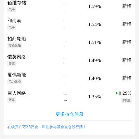
佰维存储
--
1.59%
新增
--
电子
和而泰
--
1.54%
新增
--
电子
招商轮船
--
1.51%
新增
--
交通运输
恺英网络
--
1.49%
新增
--
传媒
厦钨新能
--
1.40%
新增
--
电力设备
0.29%
巨人网络
--
1.35%
--
传媒
2季度
更多持仓信息
在线开户万2.5佣金，即刻参与基金重仓股行情！