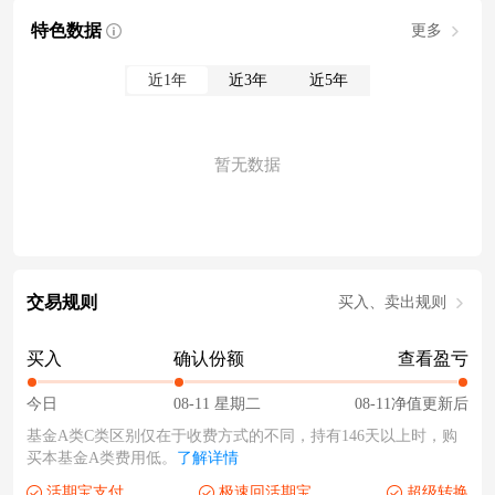
特色数据
更多
近1年
近3年
近5年
暂无数据
交易规则
买入、卖出规则
买入
确认份额
查看盈亏
今日
08-11 星期二
08-11净值更新后
基金A类C类区别仅在于收费方式的不同，持有146天以上时，购
买本基金A类费用低。
了解详情
活期宝支付
极速回活期宝
超级转换