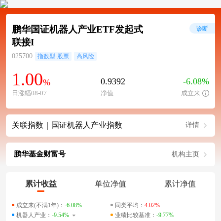
鹏华国证机器人产业ETF发起式
诊断
联接I
025700
指数型-股票
高风险
1.00
0.9392
-6.08%
%
日涨幅08-07
净值
成立来
关联指数｜国证机器人产业指数
详情
鹏华基金财富号
机构主页
累计收益
单位净值
累计净值
成立来(不满1年)：
-6.08%
同类平均：
4.02%
机器人产业：
-9.54%
业绩比较基准：
-9.77%