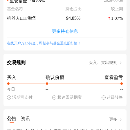
94.85%
2026-06-30
重仓基金
基金名称
持仓占比
较上期
94.85%
机器人ETF鹏华
1.07%
更多持仓信息
在线开户万2.5佣金，即刻参与基金重仓股行情！
交易规则
买入、卖出规则
买入
确认份额
查看盈亏
今日
--
--
活期宝支付
极速回活期宝
超级转换
公告
资讯
更多