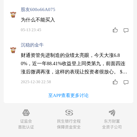
股友600o66A075
为什么不能买入
05-13 23:45
沉稳的金牛
财通资管先进制造的业绩太亮眼，今天大涨6.8
0%，近一年88.41%收益登上同类第九，前面四连
涨后微调再涨，这样的表现让投资者很放心。 $华
泰柏瑞新利混合C$ $鹏华中证800证券保险指数(L
2025-12-30 22:58
OF)A$ $南方红利低波50ETF联接A$
至APP查看更多讨论