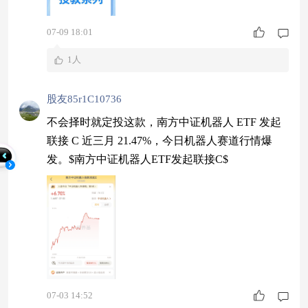
绩兑现”的实质跨越——逐步从展示性演示转向实
用性落地，产业商业化进程持续提速。 技术持续
07-09 18:01
夯实，产品力跨越“可用”门槛 核心零部件配套能
1人
力稳步提升，操作系统、仿真
股友85r1C10736
不会择时就定投这款，南方中证机器人 ETF 发起
联接 C 近三月 21.47%，今日机器人赛道行情爆
发。$南方中证机器人ETF发起联接C$
07-03 14:52