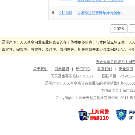
6
014363
睿远稳进配置两年持有混合C
2026
郑重声明：天天基金网发布此信息目的在于传播更多信息，与本网站立场无关。天
真实性、完整性、有效性、及时性、原创性等。相关信息并未经过本网站证实，不对您
将天天基金网设为上网
关于我们
|
资质证明
|
研究中心
|
联系我们
|
安全指引
天天基金客服热线：95021
|
客服邮箱：
vip@123
郑重声明：
天天基金系证监会批准的基金销售机构[000000
中国证监会上海监管
CopyRight 上海天天基金销售有限公司 2011-现在