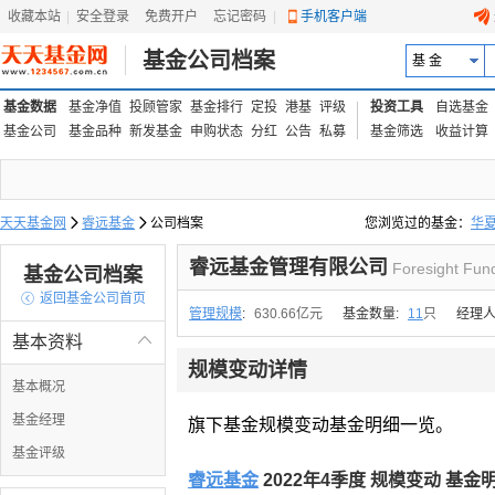
收藏本站
|
安全登录
|
免费开户
忘记密码
|
手机客户端
基金公司档案
基 金
基金数据
基金净值
投顾管家
基金排行
定投
港基
评级
投资工具
自选基金
基金公司
基金品种
新发基金
申购状态
分红
公告
私募
基金筛选
收益计算
天天基金网

睿远基金

公司档案
您浏览过的基金：
华
易方达上证中盘ETF联接
睿远基金管理有限公司
Foresight Fun
基金公司档案

返回基金公司首页
管理规模
:
630.66亿元
基金数量:
11
只
经理人
基本资料

规模变动详情
基本概况
基金经理
旗下基金规模变动基金明细一览。
基金评级
睿远基金
2022年4季度 规模变动 基