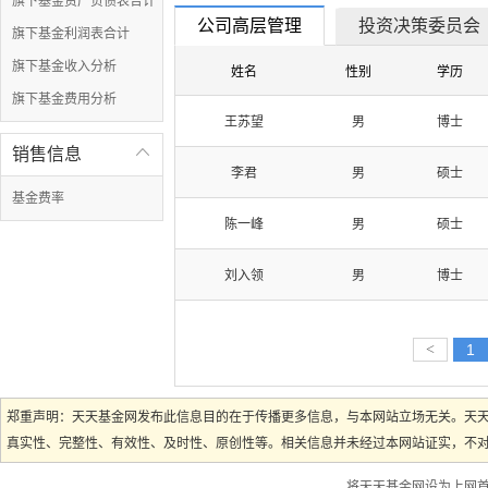
旗下基金资产负债表合计
公司高层管理
投资决策委员会
旗下基金利润表合计
旗下基金收入分析
姓名
性别
学历
旗下基金费用分析
王苏望
男
博士
销售信息

李君
男
硕士
基金费率
陈一峰
男
硕士
刘入领
男
博士
<
1
郑重声明：天天基金网发布此信息目的在于传播更多信息，与本网站立场无关。天
真实性、完整性、有效性、及时性、原创性等。相关信息并未经过本网站证实，不对您
将天天基金网设为上网