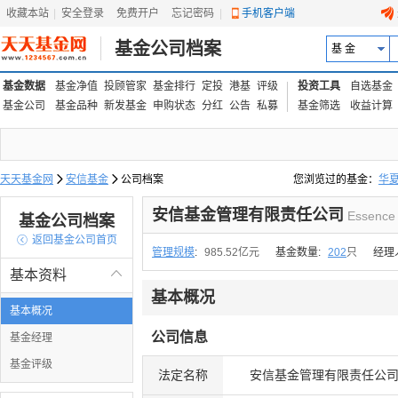
收藏本站
|
安全登录
|
免费开户
忘记密码
|
手机客户端
基金公司档案
基 金
基金数据
基金净值
投顾管家
基金排行
定投
港基
评级
投资工具
自选基金
基金公司
基金品种
新发基金
申购状态
分红
公告
私募
基金筛选
收益计算
天天基金网

安信基金

公司档案
您浏览过的基金：
华
易方达上证中盘ETF联接
安信基金管理有限责任公司
Essence 
基金公司档案

返回基金公司首页
管理规模
:
985.52亿元
基金数量:
202
只
经理
基本资料

基本概况
基本概况
公司信息
基金经理
基金评级
法定名称
安信基金管理有限责任公