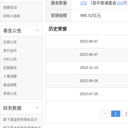
基金数量
202
（其中普通基金
194
只
规模变动
管理规模
985.52亿元
持有人结构
历史荣誉
基金公告

2023-06-07
全部公告
发行运作
2023-06-07
分红公告
2022-11-14
定期报告
人事调整
2022-08-29
基金销售
其他公告
2022-07-29
财务数据

<
1
2
旗下基金财务指标合计