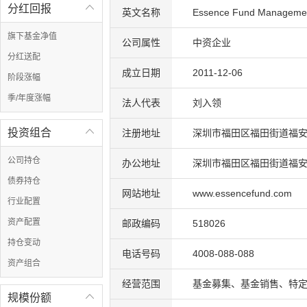
分红回报

英文名称
Essence Fund Management
旗下基金净值
公司属性
中资企业
分红送配
成立日期
2011-12-06
阶段涨幅
季/年度涨幅
法人代表
刘入领
投资组合

注册地址
深圳市福田区福田街道福安
公司持仓
办公地址
深圳市福田区福田街道福安社
债券持仓
网站地址
www.essencefund.com
行业配置
资产配置
邮政编码
518026
持仓变动
电话号码
4008-088-088
资产组合
经营范围
基金募集、基金销售、特
规模份额
