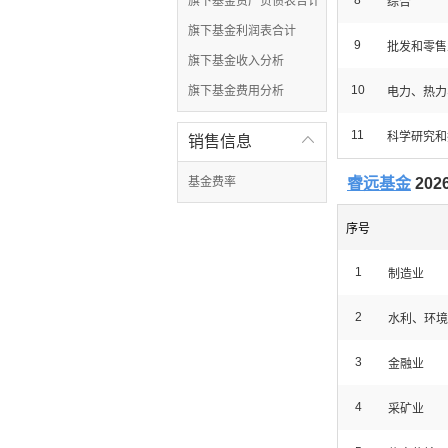
8
旗下基金资产负债表合计
综合
旗下基金利润表合计
9
批发和零售
旗下基金收入分析
10
旗下基金费用分析
电力、热力
11
科学研究和
销售信息

基金费率
睿远基金
20
序号
1
制造业
2
水利、环境
3
金融业
4
采矿业