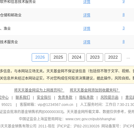
9
软件和信息技术服务业
详情
8
仓储和邮政业
详情
3
、渔业
详情
8
技术服务业
详情
...
2026
2025
2024
2023
2022
多信息，与本网站立场无关。天天基金网不保证该信息（包括但不限于文字、视频、
关信息并未经过本网站证实，不对您构成任何投资决策建议，据此操作，风险自担。数据
将天天基金网设为上网首页吗？
将天天基金网添加到收藏夹吗？
究中心
|
联系我们
|
安全指引
|
免责条款
|
隐私条款
|
风险提示函
|
意见
95021
|
客服邮箱：
vip@1234567.com.cn
|
人工服务时间：工作日 7:30-21:30 
监会批准的基金销售机构[000000303]
。天天基金网所载文章、数据仅供参考，使
中国证监会上海监管局网址：
www.csrc.gov.cn/pub/shanghai
 上海天天基金销售有限公司 2011-现在 沪ICP证：沪B2-20130026
网站备案号：沪ICP备1