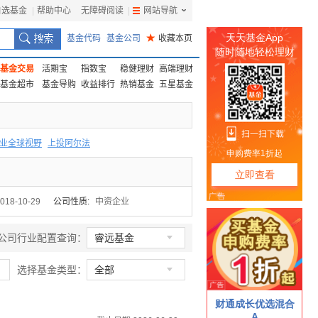
自选基金
|
帮助中心
无障碍阅读
|
网站导航
|
基金代码
基金公司
★
收藏本页
基金交易
活期宝
指数宝
稳健理财
高端理财
基金超市
基金导购
收益排行
热销基金
五星基金
业全球视野
上投阿尔法
F
上投优势
信诚蓝筹
018-10-29
公司性质:
中资企业

公司行业配置查询：
睿远基金

选择基金类型：
全部