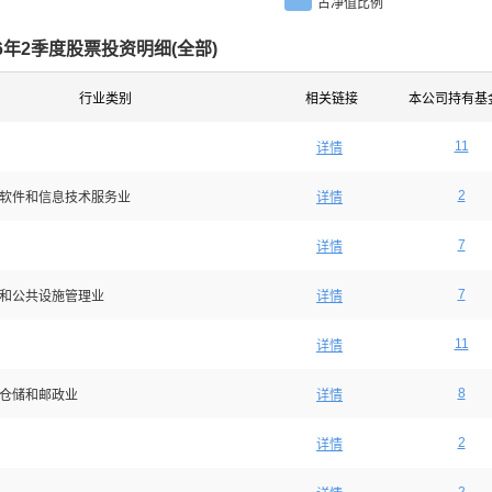
占净值比例
26年2季度股票投资明细(
全部
)
行业类别
相关链接
本公司持有基
11
详情
2
软件和信息技术服务业
详情
7
详情
7
和公共设施管理业
详情
11
详情
8
仓储和邮政业
详情
2
详情