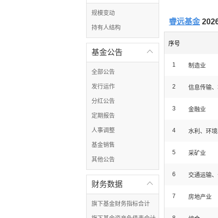
规模变动
睿远基金
20
持有人结构
序号
基金公告

1
制造业
全部公告
发行运作
2
信息传输、
分红公告
3
金融业
定期报告
人事调整
4
水利、环境
基金销售
5
采矿业
其他公告
6
交通运输、
财务数据

7
房地产业
旗下基金财务指标合计