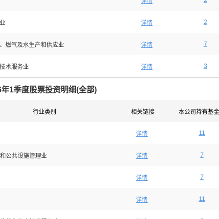
2
详情
2
业
详情
7
、燃气及水生产和供应业
详情
3
技术服务业
详情
26年1季度股票投资明细(
全部
)
行业类别
相关链接
本公司持有基
11
详情
7
和公共设施管理业
详情
7
详情
11
详情