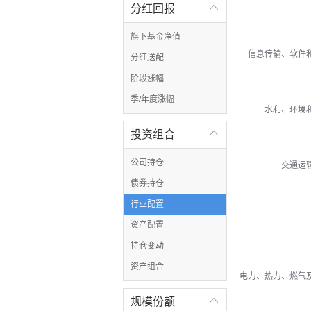
分红回报

旗下基金净值
信息传输、软件
分红送配
阶段涨幅
季/年度涨幅
水利、环境
投资组合

公司持仓
交通运
债券持仓
行业配置
资产配置
持仓变动
资产组合
电力、热力、燃气
规模份额
