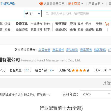
手机客户端
返回天天基金网
|
基金交易
|
产品导购
|
基 金
请输入基金代码、名称或简拼
基
评级
投资工具
自选基金
比较
资讯互动
要闻
观点
学校
专题
告
私募
基金筛选
收益计算
账本
基金研究
策略
私募
基金吧
直播
您浏览过的基金：
华夏大盘
嘉实增长
泰达精选
嘉实服务
易基策略
兴
易方达上证中盘ETF联接A
交银成长
添富优势
华安宏利
上证180价值ET
理有限公司
Foresight Fund Management Co., Ltd.





6亿元
基金数量:
11
只
经理人数:
9
人
天相评级:
成立日期:
2
其他

选择年度：
2026
30，制造业占净值比为39.24%，排名第一。
行业配置前十大(全部)