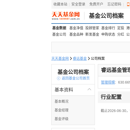
收藏本站
|
安全登录
|
免费开户
忘记密码
|
基金公司档案
基金数据
基金净值
投顾管家
基金排行
定投
港
基金公司
基金品种
新发基金
申购状态
分红
公
天天基金网

睿远基金

公司档案
睿远基金管
基金公司档案

返回基金公司首页
管理规模
:
630.6
基本资料

行业配置
基本概况
基金经理
截止2026-06-
基金评级