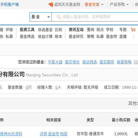
手机客户端
返回天天基金网
|
基金交易
|
产品导购
|
基 金
请输入基金代码、名称或简拼
基
评级
投资工具
自选基金
比较
资讯互动
要闻
观点
学校
专题
告
私募
基金筛选
收益计算
账本
基金研究
策略
私募
基金吧
直播
您浏览过的基金：
华夏大盘
嘉实增长
泰达精选
嘉实服务
易基策略
兴
易方达上证中盘ETF联接A
交银成长
添富优势
华安宏利
上证180价值ET
份有限公司
Nanjing Securities Co., Ltd.
元
基金数量:
0
只
经理人数:
0
人
天相评级: 暂无评级
成立日期:
1990-11-
其他
称
相关链接
类型
最小购买额
券神州天添利
详情
基金吧
档案
货币型-普通货币
1,000元