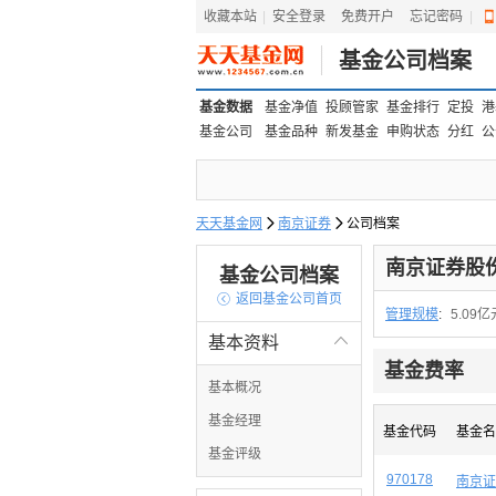
收藏本站
|
安全登录
|
免费开户
忘记密码
|
基金公司档案
基金数据
基金净值
投顾管家
基金排行
定投
港
基金公司
基金品种
新发基金
申购状态
分红
公
天天基金网

南京证券

公司档案
南京证券股
基金公司档案

返回基金公司首页
管理规模
:
5.09亿
基本资料

基金费率
基本概况
基金经理
基金代码
基金名
基金评级
970178
南京证