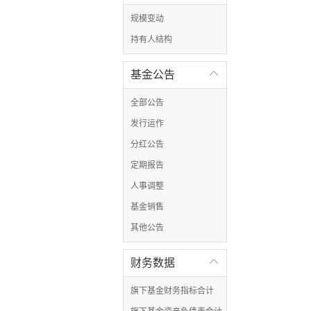
规模变动
持有人结构
基金公告

全部公告
发行运作
分红公告
定期报告
人事调整
基金销售
其他公告
财务数据

旗下基金财务指标合计