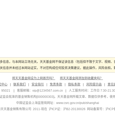
多信息，与本网站立场无关。天天基金网不保证该信息（包括但不限于文字、视频、
关信息并未经过本网站证实，不对您构成任何投资决策建议，据此操作，风险自担。数据
将天天基金网设为上网首页吗？
将天天基金网添加到收藏夹吗？
究中心
|
联系我们
|
安全指引
|
免责条款
|
隐私条款
|
风险提示函
|
意见
95021
|
客服邮箱：
vip@1234567.com.cn
|
人工服务时间：工作日 7:30-21:30 
监会批准的基金销售机构[000000303]
。天天基金网所载文章、数据仅供参考，使
中国证监会上海监管局网址：
www.csrc.gov.cn/pub/shanghai
 上海天天基金销售有限公司 2011-现在 沪ICP证：沪B2-20130026
网站备案号：沪ICP备1