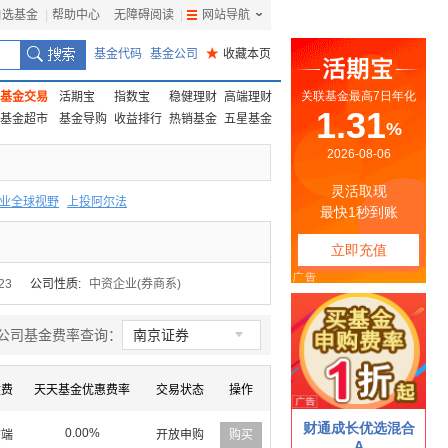
自选基金
|
帮助中心
无障碍阅读
|
网站导航
|
基金代码
基金公司
★
收藏本页
基金交易
活期宝
指数宝
稳健理财
高端理财
基金超市
基金导购
收益排行
热销基金
五星基金
业全球视野
上投阿尔法
F
上投优势
信诚蓝筹
23
公司性质:
中资企业(券商系)

公司基金费率查询：
南京证券
收费
天天基金优惠费率
交易状态
操作
0.00%
前端
开放申购
购买