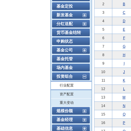
2
B
基金定投
3
C
新发基金
4
D
分红送配
5
E
货币基金结转
6
F
申购状态
7
G
基金公司
8
H
基金托管
9
I
场内基金
10
J
投资组合
11
K
行业配置
12
L
资产配置
13
M
重大变动
14
N
规模份额
15
O
基金经理
16
P
基础信息