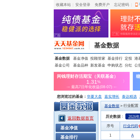
收藏本站
|
安全登录
|
免费开户
忘记密码
|
基金数据
基金数据
基金净值
投顾管家
基金排行
定投
港
基金公司
基金品种
新发基金
申购状态
分红
公
您浏览过的基金：
华夏大盘
嘉实增长
泰达精选
上投优势
信诚蓝筹
行业配置
基金数据
>
：
历史数据
2026
返回数据首页
序号
行业代码
基金净值
1
A
基金排行