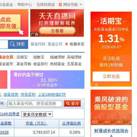
自选基金
|
帮助中心
无障碍阅读
|
网站导航
|
基金代码
基金公司
★
收藏本页
基金交易
活期宝
指数宝
稳健理财
高端理财
基金超市
基金导购
收益排行
热销基金
五星基金
长
添富优势
华安宏利
上证180价值ETF
询：
2024年四季度
基金家数
市值（万元）
占净值比例
3438
3,793,037.14
0.26%