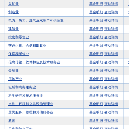
采矿业
基金明细
变动详情
制造业
基金明细
变动详情
电力、热力、燃气及水生产和供应业
基金明细
变动详情
建筑业
基金明细
变动详情
批发和零售业
基金明细
变动详情
交通运输、仓储和邮政业
基金明细
变动详情
住宿和餐饮业
基金明细
变动详情
信息传输、软件和信息技术服务业
基金明细
变动详情
金融业
基金明细
变动详情
房地产业
基金明细
变动详情
租赁和商务服务业
基金明细
变动详情
科学研究和技术服务业
基金明细
变动详情
水利、环境和公共设施管理业
基金明细
变动详情
居民服务、修理和其他服务业
基金明细
变动详情
教育
基金明细
变动详情