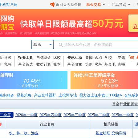
手机客户端
返回天天基金网
|
基金交易
|
产品导购
|
基 金
请输入基金代码、名称或简拼
基
评级
投资工具
自选基金
比较
资讯互动
要闻
观点
学校
专题
告
私募
基金筛选
收益计算
账本
基金研究
策略
私募
基金吧
直播
嘉实服务
易基策略
兴业全球视野
上投阿尔法
易方达上证中盘ETF联接A
交银成
基金行业配置查
年二季度
2026年一季度
2025年四季度
2025年三季度
2025年二季度
2025年一季度
行业名称
相关链接
农、林、牧、渔业
基金明细
变动详情