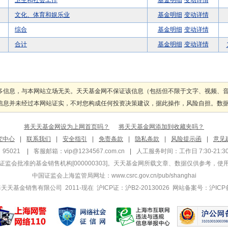
卫生和社会工作
基金明细
变动详情
文化、体育和娱乐业
基金明细
变动详情
综合
基金明细
变动详情
合计
基金明细
变动详情
多信息，与本网站立场无关。天天基金网不保证该信息（包括但不限于文字、视频、
息并未经过本网站证实，不对您构成任何投资决策建议，据此操作，风险自担。数据来源
将天天基金网设为上网首页吗？
将天天基金网添加到收藏夹吗？
究中心
|
联系我们
|
安全指引
|
免责条款
|
隐私条款
|
风险提示函
|
意见
95021
|
客服邮箱：
vip@1234567.com.cn
|
人工服务时间：工作日 7:30-21:30 
监会批准的基金销售机构[000000303]
。天天基金网所载文章、数据仅供参考，使
中国证监会上海监管局网址：
www.csrc.gov.cn/pub/shanghai
 上海天天基金销售有限公司 2011-现在 沪ICP证：沪B2-20130026
网站备案号：沪ICP备1