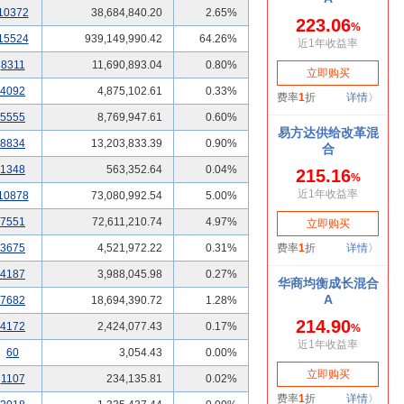
10372
38,684,840.20
2.65%
15524
939,149,990.42
64.26%
8311
11,690,893.04
0.80%
4092
4,875,102.61
0.33%
5555
8,769,947.61
0.60%
8834
13,203,833.39
0.90%
1348
563,352.64
0.04%
10878
73,080,992.54
5.00%
7551
72,611,210.74
4.97%
3675
4,521,972.22
0.31%
4187
3,988,045.98
0.27%
7682
18,694,390.72
1.28%
4172
2,424,077.43
0.17%
60
3,054.43
0.00%
1107
234,135.81
0.02%