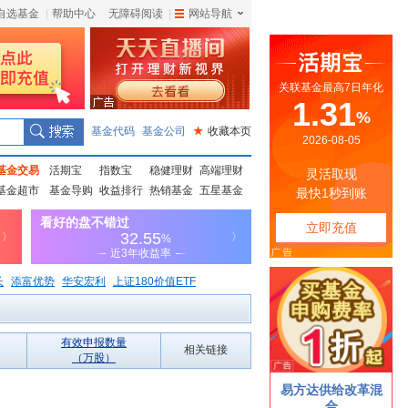
自选基金
|
帮助中心
无障碍阅读
|
网站导航
|
基金代码
基金公司
★
收藏本页
基金交易
活期宝
指数宝
稳健理财
高端理财
基金超市
基金导购
收益排行
热销基金
五星基金
长
添富优势
华安宏利
上证180价值ETF
有效申报数量
相关链接
（万股）