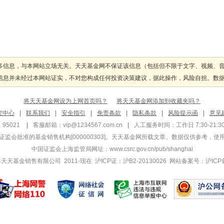
多信息，与本网站立场无关。天天基金网不保证该信息（包括但不限于文字、视频、
息并未经过本网站证实，不对您构成任何投资决策建议，据此操作，风险自担。数据来源
将天天基金网设为上网首页吗？
将天天基金网添加到收藏夹吗？
究中心
|
联系我们
|
安全指引
|
免责条款
|
隐私条款
|
风险提示函
|
意见
95021
|
客服邮箱：
vip@1234567.com.cn
|
人工服务时间：工作日 7:30-21:30 
监会批准的基金销售机构[000000303]
。天天基金网所载文章、数据仅供参考，使
中国证监会上海监管局网址：
www.csrc.gov.cn/pub/shanghai
 上海天天基金销售有限公司 2011-现在 沪ICP证：沪B2-20130026
网站备案号：沪ICP备1