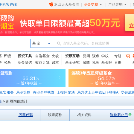
手机客户端
返回天天基金网
|
基金交易
|
产品导购
|
基 金
请输入基金代码、名称或简拼
基
评级
投资工具
自选基金
比较
资讯互动
要闻
观点
学校
专题
告
私募
基金筛选
收益计算
账本
基金研究
策略
私募
基金吧
直播
嘉实服务
易基策略
兴业全球视野
上投阿尔法
易方达上证中盘ETF联接A
交银成
金
>
新股询价统计
股票代码
股票简称
相关资料
询价截止日