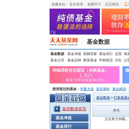
收藏本站
|
安全登录
|
免费开户
忘记密码
|
基金数据
基金数据
基金净值
投顾管家
基金排行
定投
港
基金公司
基金品种
新发基金
申购状态
分红
公
您浏览过的基金：
华夏大盘
嘉实增长
泰达精选
上投优势
信诚蓝筹
基金数据
>
打新股基
返回数据首页
序号
基金净值
正在努力加载...
基金排行