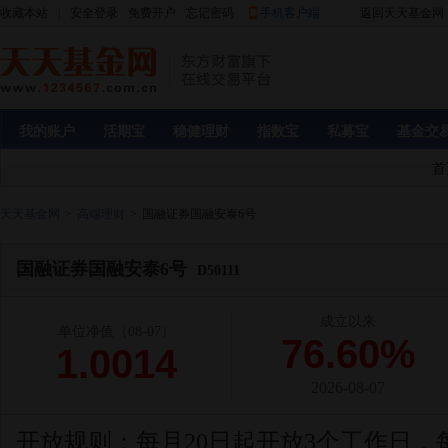
收藏本站
|
安全登录
免费开户
忘记密码
手机客户端
返回天天基金网
我的账户
活期宝
稳健理财
指数宝
私募宝
基金交
首
天天基金网
>
高端理财
>
国融证券国融安泰6号
国融证券国融安泰6号
D50111
成立以来
单位净值
（08-07）
76.60%
1.0014
2026-08-07
开放规则：
每月20日起开放3个工作日，