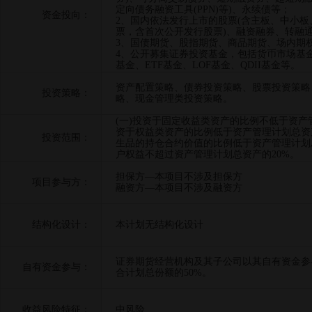
定向债务融资工具(PPN)等)、永续债等；
资金投向：
2、国内依法发行上市的股票(含主板、中小
票，含首次公开发行股票)、融资融券、转融
3、国债期货、股指期货、商品期货、场内期
4、公开募集证券投资基金，包括货币市场基
基金、ETF基金、LOF基金、QDII基金等。
资产配置策略、债券投资策略、股票投资策略
投资策略：
略、现金管理类投资策略。
(一)投资于固定收益类资产的比例不低于资产管
资于权益类资产的比例低于资产管理计划总资产的
投资范围：
生品的持仓合约价值的比例低于资产管理计划总
户权益不超过资产管理计划总资产的20%。
担保方—本项目不涉及担保方
项目参与方：
融资方—本项目不涉及融资方
结构化设计：
本计划无结构化设计
证券期货经营机构及其子公司以其自有资金参
自有资金参与：
合计划总份额的50%。
收益风险特征：
中风险