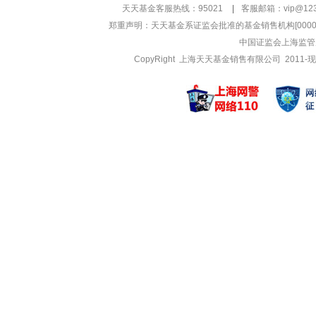
管理基金
管理基金
天天基金客服热线：95021
|
客服邮箱：
vip@12
建信现金添利货币
建信新兴市
郑重声明：
天天基金系证监会批准的基金销售机构[000000
建信嘉薪宝货币A
建信新兴市
中国证监会上海监管
建信嘉薪宝货币B
CopyRight 上海天天基金销售有限公司 2011-现
何珅华
王东杰
管理基金
管理基金
建信睿盈灵活配置
建信大安全
建信睿盈灵活配置
建信战略精
建信互联网+产业
建信战略精
李峰
先轲宇
管理基金
管理基金
建信稳定鑫利债券
建信嘉薪宝
建信稳定鑫利债券
建信现金增
建信睿丰纯债定期
建信嘉薪宝
赵云煜
姜华
管理基金
管理基金
建信中证1000
建信福泽安
建信中证1000
建信福泽安