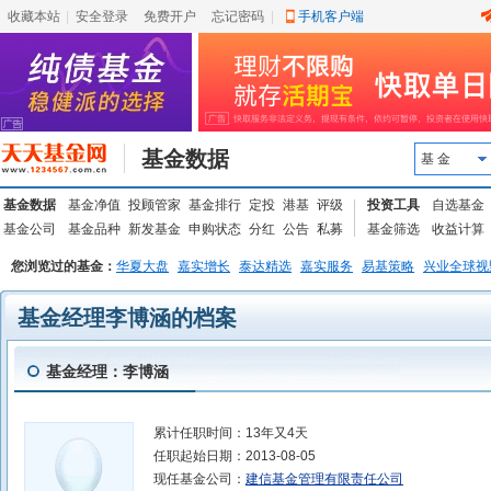
收藏本站
|
安全登录
|
免费开户
忘记密码
|
手机客户端
基金数据
基 金
基金数据
基金净值
投顾管家
基金排行
定投
港基
评级
投资工具
自选基金
基金公司
基金品种
新发基金
申购状态
分红
公告
私募
基金筛选
收益计算
您浏览过的基金：
华夏大盘
嘉实增长
泰达精选
嘉实服务
易基策略
兴业全球视
基金经理李博涵的档案
基金经理：李博涵
累计任职时间：
13年又4天
任职起始日期：
2013-08-05
现任基金公司：
建信基金管理有限责任公司