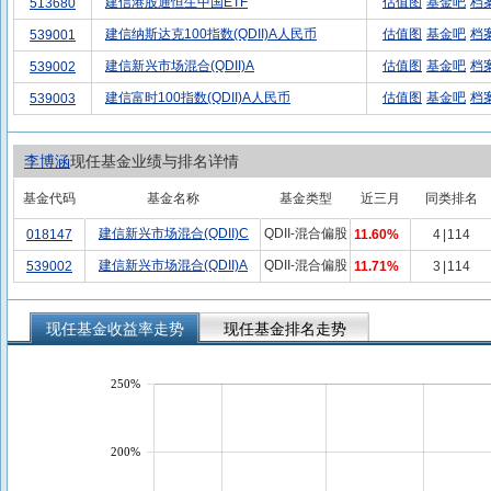
建信港股通恒生中国ETF
估值图
基金吧
档
513680
建信纳斯达克100指数(QDII)A人民币
估值图
基金吧
档
539001
建信新兴市场混合(QDII)A
估值图
基金吧
档
539002
建信富时100指数(QDII)A人民币
估值图
基金吧
档
539003
李博涵
现任基金业绩与排名详情
基金代码
基金名称
基金类型
近三月
同类排名
建信新兴市场混合(QDII)C
QDII-混合偏股
018147
11.60%
4
|
114
建信新兴市场混合(QDII)A
QDII-混合偏股
539002
11.71%
3
|
114
现任基金收益率走势
现任基金排名走势
250%
200%