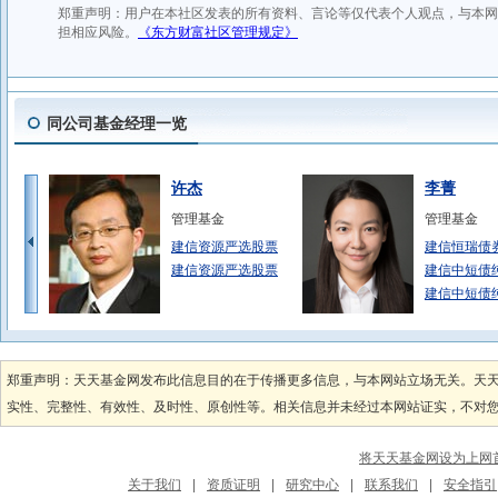
同公司基金经理一览
许杰
李菁
管理基金
管理基金
建信资源严选股票
建信恒瑞债
建信资源严选股票
建信中短债
建信中短债
梁洪昀
邵卓
管理基金
管理基金
郑重声明：天天基金网发布此信息目的在于传播更多信息，与本网站立场无关。天
建信MSCI联接
建信创新中
实性、完整性、有效性、及时性、原创性等。相关信息并未经过本网站证实，不对您构
建信MSCI联接
建信科技创
建信沪深300指
建信科技创
将天天基金网设为上网
于倩倩
李博涵
关于我们
|
资质证明
|
研究中心
|
联系我们
|
安全指引