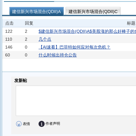
建信新兴市场混合(QDII)A
建信新兴市场混合(QDII)C
点击
回复
标题
122
2
$建信新兴市场混合(QDII)A$美股涨的那么好棒
110
2
几个点
146
0
【AI速看】巴菲特如何应对每次危机？
60
0
什么时候出持仓公告