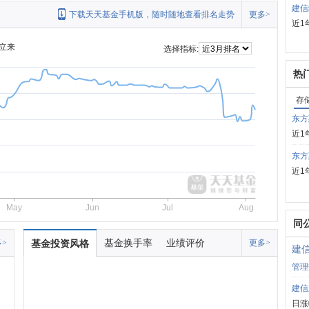
建信
下载天天基金手机版，随时随地查看排名走势
更多>
近1
立来
选择指标:
热
存
东方
近1
东方
近1
May
Jun
Jul
Aug
同
基金换手率
业绩评价
>
基金投资风格
更多>
建
管理
建信
日涨