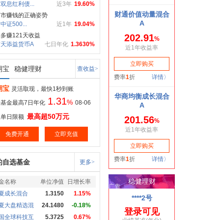
双息红利债...
近3年
19.60%
荡市赚钱的正确姿势
证500...
近1年
19.04%
多赚121天收益
天添益货币A
七日年化
1.3630%
期宝
稳健理财
查收益>
期宝
灵活取现，最快1秒到账
1.31
%
基金最高7日年化
08-06
最高超50万元
取单日限额
免费开通
立即充值
的自选基金
更多>
金名称
单位净值
日增长率
夏成长混合
1.3150
1.15%
夏大盘精选混
24.1480
-0.18%
国全球科技互
5.3725
0.67%