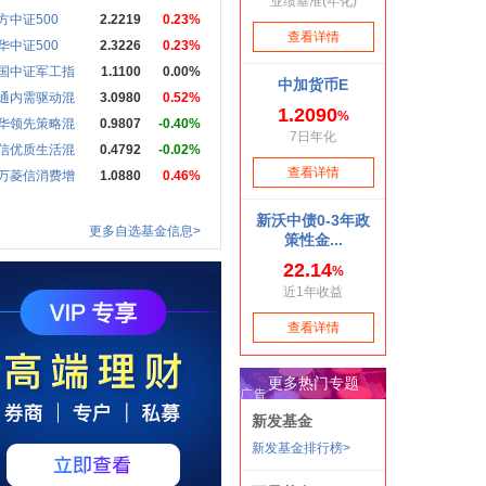
方中证500
2.2219
0.23%
华中证500
2.3226
0.23%
国中证军工指
1.1100
0.00%
通内需驱动混
3.0980
0.52%
华领先策略混
0.9807
-0.40%
信优质生活混
0.4792
-0.02%
万菱信消费增
1.0880
0.46%
更多自选基金信息>