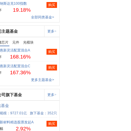
纳斯达克100指数
购买
19.18%
年
全部同类基金>
门主题基金
更多>
储芯片
元件
光模块
惠新灵活配置混合A
购买
168.16%
年
惠新灵活配置混合C
购买
167.36%
年
更多主题基金>
公司旗下基金
更多>
信基金
规模：9727.01亿
旗下基金：352只
新材料精选股票发起A
购买
2.92%
幅