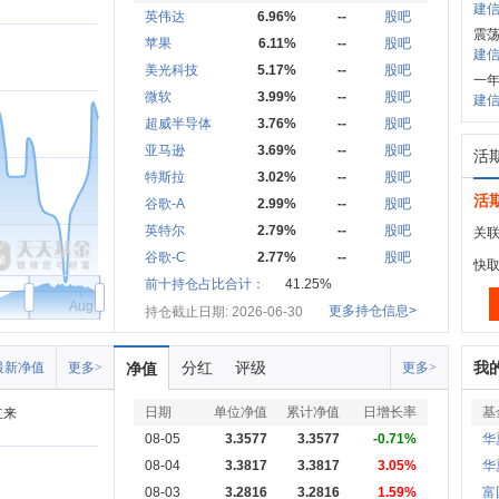
建信
英伟达
6.96%
--
股吧
震
苹果
6.11%
--
股吧
建信中
美光科技
5.17%
--
股吧
一年
微软
3.99%
--
股吧
建信
超威半导体
3.76%
--
股吧
亚马逊
3.69%
--
股吧
活
特斯拉
3.02%
--
股吧
活
谷歌-A
2.99%
--
股吧
英特尔
2.79%
--
股吧
关联
谷歌-C
2.77%
--
股吧
快
前十持仓占比合计：
41.25%
Aug
更多持仓信息>
持仓截止日期: 2026-06-30
分红
评级
我
最新净值
更多>
净值
更多>
日期
单位净值
累计净值
日增长率
基
立来
08-05
3.3577
3.3577
-0.71%
华
08-04
3.3817
3.3817
3.05%
华
08-03
3.2816
3.2816
1.59%
富