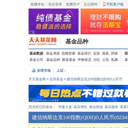
收藏本站
|
安全登录
|
免费开户
忘记密码
|
手机客户端
基金品种
基金数据
基金净值
投顾管家
基金排行
定投
港基
评级
投
基金公司
基金品种
新发基金
申购状态
分红
公告
私募
基
全球市场
上证
：
天天基金网
>
全部基金
>
建信纳斯达克100指数(QDII)D人民币
您浏览过的基金：
华夏大盘
嘉实增长
泰达精选
嘉实服务
易基
建信纳斯达克100指数(QDII)D人民币
(
0234