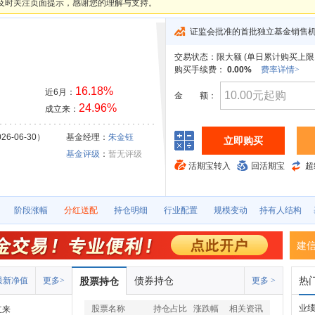
及时关注页面提示，感谢您的理解与支持。
证监会批准的首批独立基金销售
交易状态：
限大额 (
单日累计购买上限10
购买手续费：
0.00%
费率详情>
16.18%
近6月：
金
额：
24.96%
成立来：
26-06-30）
基金经理：
朱金钰
立即购买
基金评级
：
暂无评级
活期宝转入
回活期宝
超
阶段涨幅
分红送配
持仓明细
行业配置
规模变动
持有人结构
建
债券持仓
热
最新净值
更多>
股票持仓
更多 >
业
股票名称
持仓占比
涨跌幅
相关资讯
立来