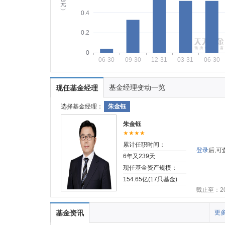
元
︶
0.4
0.2
0
06-30
09-30
12-31
03-31
06-30
基金经理变动一览
现任基金经理
选择基金经理：
朱金钰
朱金钰
★★★★
累计任职时间：
登录
后,
6年又239天
现任基金资产规模：
154.65亿(17只基金)
截止至：202
基金资讯
更多