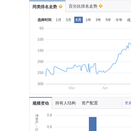
百分比排名走势
同类排名走势
选择时间
1月
3月
6月
1年
3年
5年
今年
成
50
100
150
200
250
300
Mar
Apr
持有人结构
资产配置
规模变动
更多
0.8
净
资
产
︵
0.6
亿