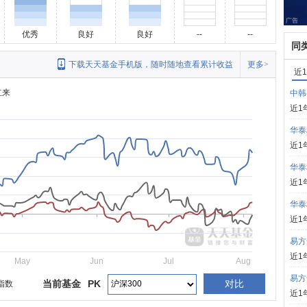
优秀
良好
良好
--
--
同
下载天天基金手机版，随时随地查看累计收益
更多>
近
立来
中韩
近1
华泰
近1
华泰
近1
华泰
近1
易方
近1
May
Jun
Jul
Aug
易方
当前基金
PK
对比
指数
近1