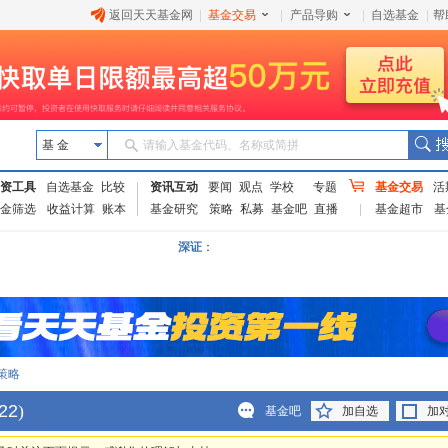
返回天天基金网
|
基金交易
|
产品导购
|
自选基金
|
帮
基 金
请输入基金代码、名称或简拼
资工具
自选基金
比较
资讯互动
要闻
观点
学校
专题
基金交易
活
金筛选
收益计算
账本
基金研究
策略
私募
基金吧
直播
基金超市
基
深证
：
策略
22
)
基金吧
加自选
加