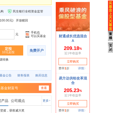
机构
民生银行全程资金监管
0.00元
)
开放赎回
手机也
元
可以买基金
定投
免费开户
10元起投
级转换
基金公告
财务报表
购买信息
信基金财富号
查看
门产品
公司观点
更多>
绩坚挺，获权威大奖