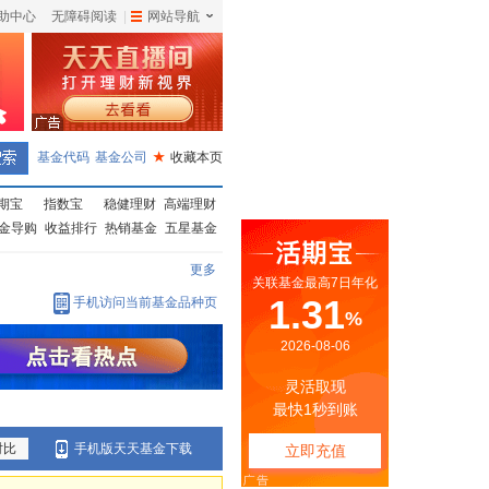
助中心
无障碍阅读
|
网站导航
|
基金代码
基金公司
★
收藏本页
期宝
指数宝
稳健理财
高端理财
金导购
收益排行
热销基金
五星基金
更多
手机访问当前基金品种页
对比
手机版天天基金下载