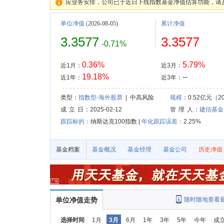
应业务安排，公司已于近日下线指数基金净值估算功能，请
单位净值
(
2026-08-05)
累计净值
3.3577
3.3577
-0.71%
0.36%
5.79%
近1月：
近3月：
19.18%
--
近1年：
近3年：
类型：
指数型-海外股票
| 中高风险
规模
：0.52亿元（20
成 立 日
：2025-02-12
管 理 人
：
建信基金
跟踪标的：
纳斯达克100指数 |
年化跟踪误差：
2.25%
基金档案
基金概况
基金经理
基金公司
历史净值
单位净值走势
随时随地查看
选择时间
1月
3月
6月
1年
3年
5年
今年
成