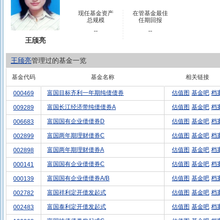
现任基金资产
在管基金最佳
总规模
任期回报
--
--
王颀亮
王颀亮
管理过的基金一览
基金代码
基金名称
相关链接
富国目标齐利一年期纯债债券
估值图
基金吧
档
000469
富国长江经济带纯债债券A
估值图
基金吧
档
009289
富国国有企业债债券D
估值图
基金吧
档
006683
富国两年期理财债券C
估值图
基金吧
档
002899
富国两年期理财债券A
估值图
基金吧
档
002898
富国国有企业债债券C
估值图
基金吧
档
000141
富国国有企业债债券A/B
估值图
基金吧
档
000139
富国祥利定开债发起式
估值图
基金吧
档
002782
富国泰利定开债发起式
估值图
基金吧
档
002483