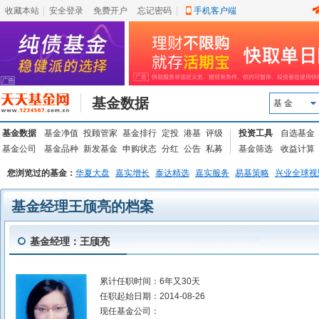
收藏本站
|
安全登录
|
免费开户
忘记密码
|
手机客户端
基金数据
基 金
基金数据
基金净值
投顾管家
基金排行
定投
港基
评级
投资工具
自选基金
基金公司
基金品种
新发基金
申购状态
分红
公告
私募
基金筛选
收益计算
您浏览过的基金：
华夏大盘
嘉实增长
泰达精选
嘉实服务
易基策略
兴业全球视
基金经理王颀亮的档案
基金经理：王颀亮
累计任职时间：
6年又30天
任职起始日期：
2014-08-26
现任基金公司：