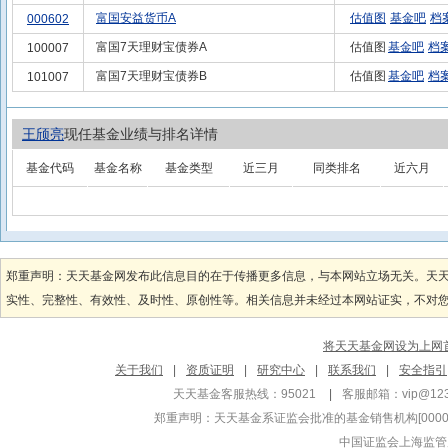
富国安益货币A
估值图
基金吧
档
000602
富国7天理财宝债券A
估值图
基金吧
档
100007
富国7天理财宝债券B
估值图
基金吧
档
101007
王颀亮
现任基金业绩与排名详情
基金代码
基金名称
基金类型
近三月
同类排名
近六月
郑重声明：天天基金网发布此信息目的在于传播更多信息，与本网站立场无关。天
实性、完整性、有效性、及时性、原创性等。相关信息并未经过本网站证实，不对您构
将天天基金网设为上网
关于我们
|
资质证明
|
研究中心
|
联系我们
|
安全指引
天天基金客服热线：95021
|
客服邮箱：
vip@12
郑重声明：
天天基金系证监会批准的基金销售机构[000000
中国证监会上海监管