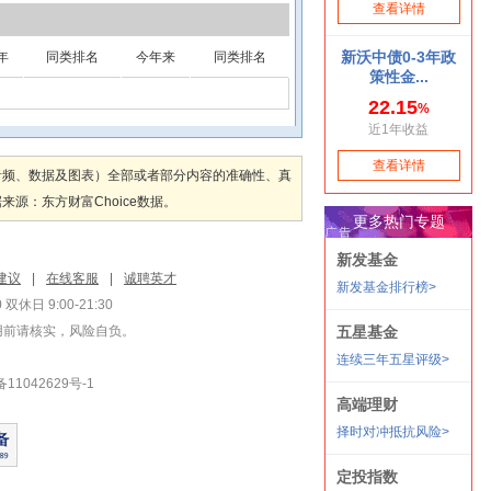
年
同类排名
今年来
同类排名
音频、数据及图表）全部或者部分内容的准确性、真
：东方财富Choice数据。
建议
|
在线客服
|
诚聘英才
双休日 9:00-21:30
用前请核实，风险自负。
1042629号-1