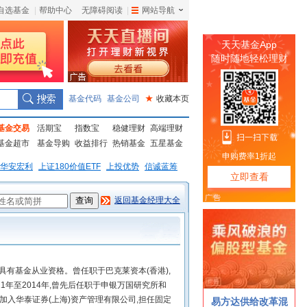
自选基金
|
帮助中心
无障碍阅读
|
网站导航
|
基金代码
基金公司
★
收藏本页
基金交易
活期宝
指数宝
稳健理财
高端理财
基金超市
基金导购
收益排行
热销基金
五星基金
华安宏利
上证180价值ETF
上投优势
信诚蓝筹
返回基金经理大全
具有基金从业资格。曾任职于巴克莱资本(香港),
1年至2014年,曾先后任职于申银万国研究所和
年加入华泰证券(上海)资产管理有限公司,担任固定