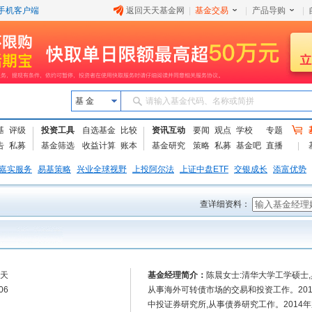
手机客户端
返回天天基金网
|
基金交易
|
产品导购
|
基 金
请输入基金代码、名称或简拼
基
评级
投资工具
自选基金
比较
资讯互动
要闻
观点
学校
专题
告
私募
基金筛选
收益计算
账本
基金研究
策略
私募
基金吧
直播
嘉实服务
易基策略
兴业全球视野
上投阿尔法
上证中盘ETF
交银成长
添富优势
查详细资料：
0天
基金经理简介：
陈晨女士:清华大学工学硕士,
06
从事海外可转债市场的交易和投资工作。201
中投证券研究所,从事债券研究工作。2014