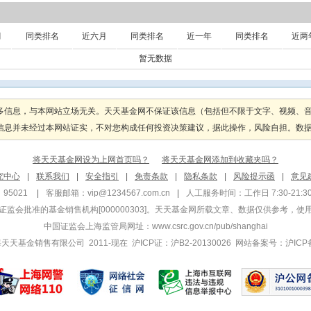
月
同类排名
近六月
同类排名
近一年
同类排名
近两
暂无数据
多信息，与本网站立场无关。天天基金网不保证该信息（包括但不限于文字、视频、
息并未经过本网站证实，不对您构成任何投资决策建议，据此操作，风险自担。数据来源
将天天基金网设为上网首页吗？
将天天基金网添加到收藏夹吗？
究中心
|
联系我们
|
安全指引
|
免责条款
|
隐私条款
|
风险提示函
|
意见
95021
|
客服邮箱：
vip@1234567.com.cn
|
人工服务时间：工作日 7:30-21:30 
监会批准的基金销售机构[000000303]
。天天基金网所载文章、数据仅供参考，使
中国证监会上海监管局网址：
www.csrc.gov.cn/pub/shanghai
 上海天天基金销售有限公司 2011-现在 沪ICP证：沪B2-20130026
网站备案号：沪ICP备1