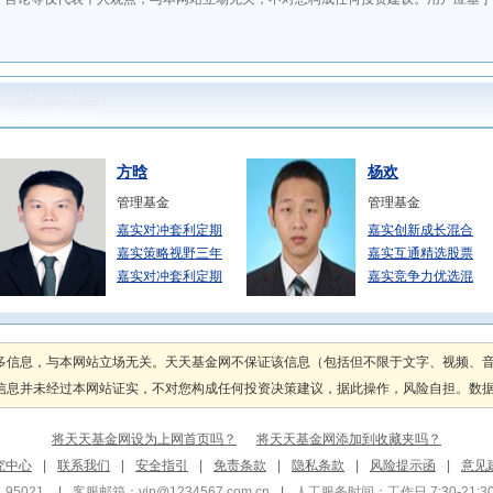
方晗
杨欢
管理基金
管理基金
嘉实对冲套利定期
嘉实创新成长混合
嘉实策略视野三年
嘉实互通精选股票
嘉实对冲套利定期
嘉实竞争力优选混
张文玥
李曈
管理基金
管理基金
多信息，与本网站立场无关。天天基金网不保证该信息（包括但不限于文字、视频、
嘉实活期宝货币A
嘉实活钱包货币A
息并未经过本网站证实，不对您构成任何投资决策建议，据此操作，风险自担。数据来源
嘉实3个月理财债
嘉实活钱包货币E
嘉实3个月理财债
嘉实现金添利货币
将天天基金网设为上网首页吗？
将天天基金网添加到收藏夹吗？
常蓁
张丹华
究中心
|
联系我们
|
安全指引
|
免责条款
|
隐私条款
|
风险提示函
|
意见
管理基金
管理基金
95021
|
客服邮箱：
vip@1234567.com.cn
|
人工服务时间：工作日 7:30-21:30 