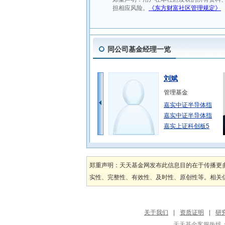
同公司基金经理一览
刘斌
管理基金
嘉实中证半导体指
嘉实中证半导体指
嘉实上证科创板5
张庆平
管理基金
郑重声明：天天基金网发布此信息目的在于传播更
嘉实多利收益债券
实性、完整性、有效性、及时性、原创性等。相关信
嘉实多利收益债券
张钟玉
关于我们
|
资质证明
|
研
管理基金
天天基金客服热线：