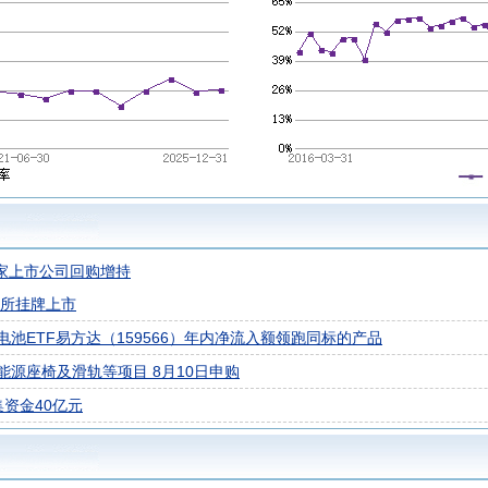
0家上市公司回购增持
交所挂牌上市
池ETF易方达（159566）年内净流入额领跑同标的产品
能源座椅及滑轨等项目 8月10日申购
集资金40亿元