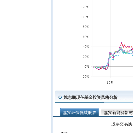
120%
100%
80%
60%
40%
20%
0%
-20%
10月
姚志鹏现任基金投资风格分析
嘉实环保低碳股票
嘉实新能源新材
嘉实积极配置一年持有混合A
嘉实
股票交易换
嘉实时代先锋三年持有混合C
嘉实