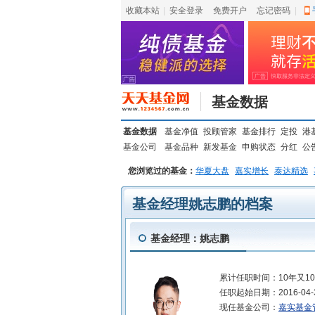
收藏本站
|
安全登录
|
免费开户
忘记密码
|
基金数据
基金数据
基金净值
投顾管家
基金排行
定投
港
基金公司
基金品种
新发基金
申购状态
分红
公
您浏览过的基金：
华夏大盘
嘉实增长
泰达精选
基金经理姚志鹏的档案
基金经理：姚志鹏
累计任职时间：
10年又1
任职起始日期：
2016-04-
现任基金公司：
嘉实基金