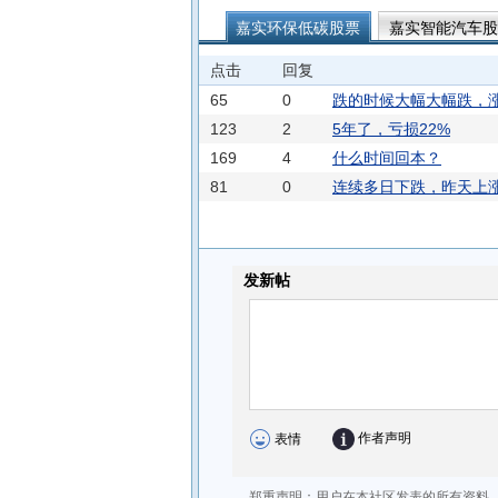
嘉实环保低碳股票
嘉实智能汽车股
嘉实动力先锋混合C
嘉实产业先锋
点击
回复
嘉实远见先锋一年持有期混合C
嘉
65
0
跌的时候大幅大幅跌，
123
2
5年了，亏损22%
169
4
什么时间回本？
81
0
连续多日下跌，昨天上