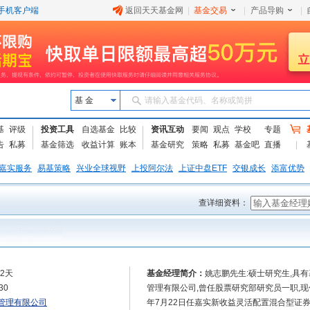
手机客户端
返回天天基金网
|
基金交易
|
产品导购
|
基 金
请输入基金代码、名称或简拼
基
评级
投资工具
自选基金
比较
资讯互动
要闻
观点
学校
专题
告
私募
基金筛选
收益计算
账本
基金研究
策略
私募
基金吧
直播
嘉实服务
易基策略
兴业全球视野
上投阿尔法
上证中盘ETF
交银成长
添富优势
查详细资料：
02天
基金经理简介：
姚志鹏先生:硕士研究生,具
30
管理有限公司,曾任股票研究部研究员一职,现任
管理有限公司
年7月22日任嘉实新收益灵活配置混合型证券