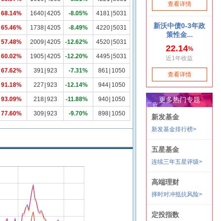
68.14%
1640
|
4205
-8.05%
4181
|
5031
65.46%
1738
|
4205
-8.49%
4220
|
5031
57.48%
2009
|
4205
-12.62%
4520
|
5031
60.02%
1905
|
4205
-12.20%
4495
|
5031
67.62%
391
|
923
-7.31%
861
|
1050
91.18%
227
|
923
-12.14%
944
|
1050
93.09%
218
|
923
-11.88%
940
|
1050
77.60%
309
|
923
-9.70%
898
|
1050