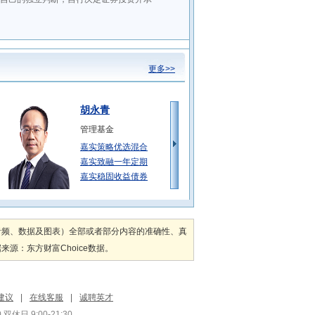
更多>>
胡永青
管理基金
嘉实策略优选混合
嘉实致融一年定期
嘉实稳固收益债券
轩璇
管理基金
音频、数据及图表）全部或者部分内容的准确性、真
嘉实丰益策略定期
：东方财富Choice数据。
嘉实致融一年定期
嘉实方舟6个月滚
王亚洲
建议
|
在线客服
|
诚聘英才
管理基金
双休日 9:00-21:30