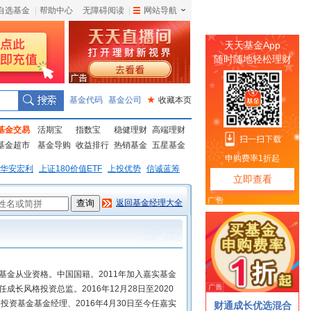
自选基金
|
帮助中心
无障碍阅读
|
网站导航
|
基金代码
基金公司
★
收藏本页
基金交易
活期宝
指数宝
稳健理财
高端理财
基金超市
基金导购
收益排行
热销基金
五星基金
华安宏利
上证180价值ETF
上投优势
信诚蓝筹
返回基金经理大全
有基金从业资格。中国国籍。2011年加入嘉实基金
成长风格投资总监。2016年12月28日至2020
投资基金基金经理、2016年4月30日至今任嘉实