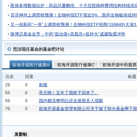
医保多维数据出炉：药品总量翻倍、十大住院病种费用结构持续优
百济神州上调营收预测！生物科技ETF涨近5%，医药生物板块或持
又一创新药“一哥”上调营收预测！生物科技ETF招商(159849)大涨
路博迈基金全芳：中药“低估值+高股息+低持仓”成避险缓冲垫
范洁现任基金的基金吧讨论
前海开源医疗健康A
前海开源医疗健康C
前海开源中药股票
点击
回复
标题
26
0
刺激
55
0
苍天呐！五年了我终于回本了。
56
0
国内都没整明白还去港股丢人现眼
76
0
前海开源基金管理有限公司关于旗下部分基金网下获配