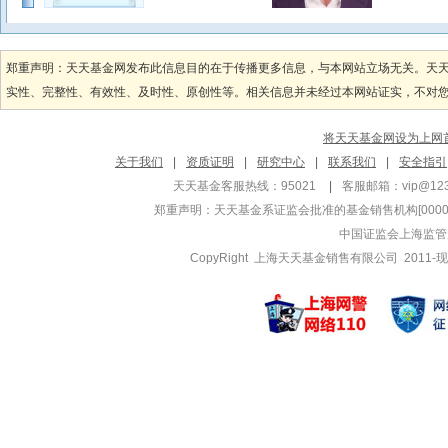
吴国清
李炳智
管理基金
管理基金
郑重声明：天天基金网发布此信息目的在于传播更多信息，与本网站立场无关。天
前海开源一带一路
前海开源鼎
实性、完整性、有效性、及时性、原创性等。相关信息并未经过本网站证实，不对您构
前海开源金银珠宝
前海开源鼎
前海开源一带一路
前海开源瑞
将天天基金网设为上网
魏淳
史延
关于我们
|
资质证明
|
研究中心
|
联系我们
|
安全指引
管理基金
管理基金
天天基金客服热线：95021
|
客服邮箱：
vip@12
前海开源人工智能
前海开源弘
郑重声明：
天天基金系证监会批准的基金销售机构[000000
前海开源沪港深新
前海开源弘
中国证监会上海监管
前海开源沪港深新
前海开源鼎
CopyRight 上海天天基金销售有限公司 2011-现
覃璇
梁溥森
管理基金
管理基金
前海开源价值策略
前海开源沪深
前海开源黄金
前海开源沪深
刘宏
章俊
管理基金
管理基金