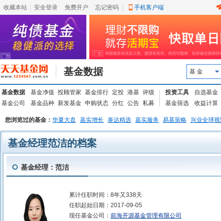
收藏本站
|
安全登录
|
免费开户
忘记密码
|
手机客户端
基金数据
基 金
基金数据
基金净值
投顾管家
基金排行
定投
港基
评级
投资工具
自选基金
基金公司
基金品种
新发基金
申购状态
分红
公告
私募
基金筛选
收益计算
您浏览过的基金：
华夏大盘
嘉实增长
泰达精选
嘉实服务
易基策略
兴业全球视
基金经理范洁的档案
基金经理：范洁
累计任职时间：
8年又338天
任职起始日期：
2017-09-05
现任基金公司：
前海开源基金管理有限公司