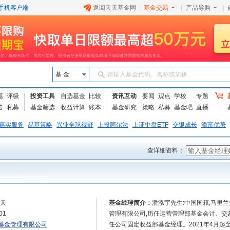
手机客户端
返回天天基金网
|
基金交易
|
产品导购
|
基 金
请输入基金代码、名称或简拼
基
评级
投资工具
自选基金
比较
资讯互动
要闻
观点
学校
专题
告
私募
基金筛选
收益计算
账本
基金研究
策略
私募
基金吧
直播
嘉实服务
易基策略
兴业全球视野
上投阿尔法
上证中盘ETF
交银成长
添富优势
查详细资料：
9天
基金经理简介：
潘泓宇先生:中国国籍,马里兰
01
管理有限公司,历任运营管理部基金会计、交
基金管理有限公司
任公司固定收益部基金经理。2021年4月