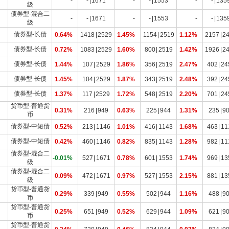
-
-
|
1671
-
-
|
1553
-
-
|
135
级
债券型-混合二
-
-
|
1671
-
-
|
1553
-
-
|
135
级
债券型-长债
0.64%
1418
|
2529
1.45%
1154
|
2519
1.12%
2157
|
2
债券型-长债
0.72%
1083
|
2529
1.60%
800
|
2519
1.42%
1926
|
2
债券型-长债
1.44%
107
|
2529
1.86%
356
|
2519
2.47%
402
|
24
债券型-长债
1.45%
104
|
2529
1.87%
343
|
2519
2.48%
392
|
24
债券型-长债
1.37%
117
|
2529
1.72%
548
|
2519
2.20%
701
|
24
货币型-普通货
0.31%
216
|
949
0.63%
225
|
944
1.31%
235
|
9
币
债券型-中短债
0.52%
213
|
1146
1.01%
416
|
1143
1.68%
463
|
11
债券型-中短债
0.42%
460
|
1146
0.82%
835
|
1143
1.28%
982
|
11
债券型-混合二
-0.01%
527
|
1671
0.78%
601
|
1553
1.74%
969
|
13
级
债券型-混合二
0.09%
472
|
1671
0.97%
527
|
1553
2.15%
881
|
13
级
货币型-普通货
0.29%
339
|
949
0.55%
502
|
944
1.16%
488
|
9
币
货币型-普通货
0.25%
651
|
949
0.52%
629
|
944
1.09%
621
|
9
币
货币型-普通货