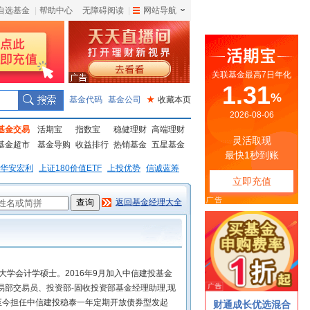
自选基金
|
帮助中心
无障碍阅读
|
网站导航
|
基金代码
基金公司
★
收藏本页
基金交易
活期宝
指数宝
稳健理财
高端理财
基金超市
基金导购
收益排行
热销基金
五星基金
华安宏利
上证180价值ETF
上投优势
信诚蓝筹
返回基金经理大全
大学会计学硕士。2016年9月加入中信建投基金
易部交易员、投资部-固收投资部基金经理助理,现
起至今担任中信建投稳泰一年定期开放债券型发起