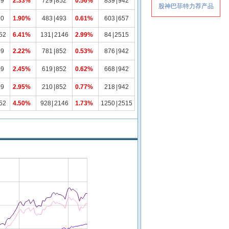
09
2.33%
729
|
852
0.56%
839
|
942
20
1.90%
483
|
493
0.61%
603
|
657
52
6.41%
131
|
2146
2.99%
84
|
2515
09
2.22%
781
|
852
0.53%
876
|
942
09
2.45%
619
|
852
0.62%
668
|
942
09
2.95%
210
|
852
0.77%
218
|
942
52
4.50%
928
|
2146
1.73%
1250
|
2515