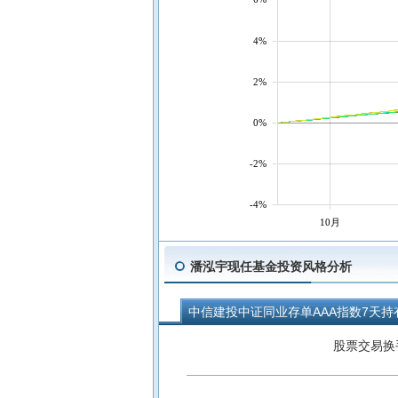
4%
2%
0%
-2%
-4%
10月
潘泓宇现任基金投资风格分析
中信建投中证同业存单AAA指数7天持
中信建投景润3个月定开债券D
中
股票交易换
中信建投景和中短债C
中信建投双
中信建投景明一年定开债券发起式