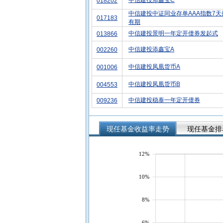
中信建投添鑫宝C
018202
中信建投中证同业存单AAA指数7天
017183
有期
中信建投景明一年定开债券发起式
013866
中信建投添鑫宝A
002260
中信建投凤凰货币A
001006
中信建投凤凰货币B
004553
中信建投稳泰一年定开债券
009236
现任基金收益率走势
现任基金排
12%
10%
8%
6%