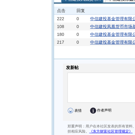
中信建投中证同业存单AAA指数7天持
点击
回复
中信建投双鑫债券A
中信建投景和
222
0
中信建投基金管理有限
中信建投景润3个月定开债A
中信
108
0
开通
中信建投凤凰货币市场基
180
0
中信建投基金管理有限
中信建投双和债券C
217
0
中信建投基金管理有限
通