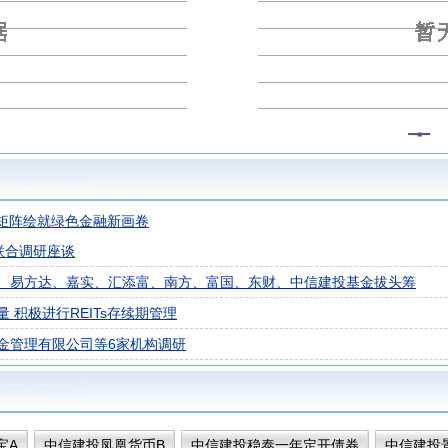
s矩阵绘就绿色金融新画卷
联合调研座谈
、易方达、嘉实、汇添富、南方、富国、东财、中信建投基金拔头筹
积极进行REITs存续期管理
金管理有限公司等6家机构调研
宝A
中信建投凤凰货币B
中信建投稳泰一年定开债券
中信建投