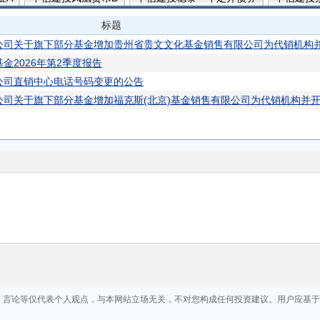
有期
中信建投添鑫宝C
中信建投凤凰货币C
中信建投添鑫宝D
标题
中短债A
中信建投景和中短债C
中信建投凤凰货币D
中信建投
公司关于旗下部分基金增加贵州省贵文文化基金销售有限公司为代销机构
建投景润3个月定开债券D
中信建投景荣债券C
中信建投景荣债券A
金2026年第2季度报告
公司直销中心电话号码变更的公告
公司关于旗下部分基金增加福克斯(北京)基金销售有限公司为代销机构并