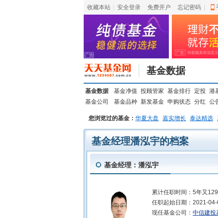
收藏本站
|
安全登录
|
免费开户
忘记密码
|
基金数据
基金数据
基金净值
投顾管家
基金排行
定投
港
基金公司
基金品种
新发基金
申购状态
分红
公
您浏览过的基金：
华夏大盘
嘉实增长
泰达精选
基金经理潘泓宇的档案
基金经理：潘泓宇
累计任职时间：
5年又12
任职起始日期：
2021-04-
现任基金公司：
中信建投