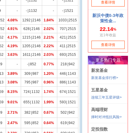
9
-
-
|
1132
-
-
|
1521
9
-
-
|
1132
-
-
|
1521
452
4.08%
1292
|
2146
1.84%
1033
|
2515
452
4.91%
628
|
2146
2.02%
707
|
2515
52
4.17%
1215
|
2146
2.21%
421
|
2515
52
4.19%
1205
|
2146
2.22%
411
|
2515
52
3.63%
1611
|
2146
2.03%
693
|
2515
09
-
-
|
852
0.77%
218
|
942
13
3.89%
309
|
987
1.20%
446
|
1143
13
3.08%
795
|
987
0.96%
886
|
1143
59
8.15%
724
|
1132
1.74%
674
|
1521
59
9.01%
655
|
1132
1.99%
593
|
1521
09
2.71%
382
|
852
0.67%
502
|
942
09
2.47%
595
|
852
0.64%
619
|
942