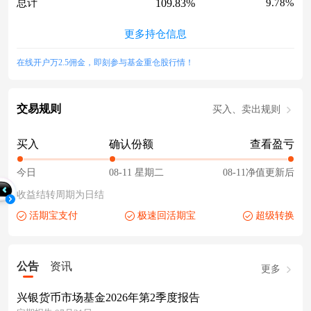
109.83%
总计
9.78%
更多持仓信息
在线开户万2.5佣金，即刻参与基金重仓股行情！
交易规则
买入、卖出规则
买入
确认份额
查看盈亏
今日
08-11 星期二
08-11净值更新后
收益结转周期为日结
活期宝支付
极速回活期宝
超级转换
公告
资讯
更多
兴银货币市场基金2026年第2季度报告