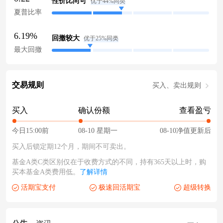
性价比尚可
优于44%同类
夏普比率
6.19%
回撤较大
优于25%同类
最大回撤
交易规则
买入、卖出规则
买入
确认份额
查看盈亏
今日15:00前
08-10 星期一
08-10净值更新后
买入后锁定期12个月，期间不可卖出。
基金A类C类区别仅在于收费方式的不同，持有365天以上时，购
买本基金A类费用低。
了解详情
活期宝支付
极速回活期宝
超级转换