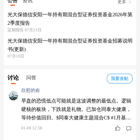
公告
资讯
更多
光大保德信安阳一年持有期混合型证券投资基金2026年第
2季度报告
定期报告 07月21日
光大保德信安阳一年持有期混合型证券投资基金招募说明
书(更新)
07月10日
讨论
问答
我要发帖
欣慰的俞
早盘的恐慌低点可能就是这波调整的最低点。逻辑
硬核的板块，下跌就是礼物。已加仓同泰大健康，
等待价值回归。$同泰大健康主题混合C$ #1月基金
投资策略#
01-09 12:58