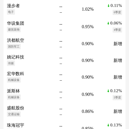
0.11%
漫步者
--
1.02%
--
电子
6季度
0.06%
华设集团
--
0.95%
--
建筑装饰
4季度
洪都航空
--
0.90%
新增
--
国防军工
姚记科技
--
0.90%
新增
--
传媒
宏华数科
--
0.90%
新增
--
机械设备
0.12%
派斯林
--
0.90%
--
机械设备
5季度
盛航股份
--
0.86%
新增
--
交通运输
0.13%
珠海冠宇
--
0.85%