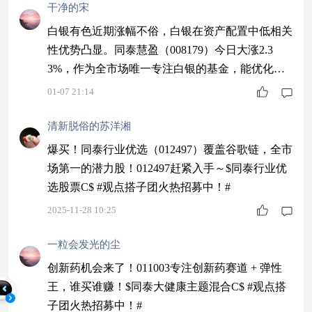
干净的宋
白银有色近期涨幅不俗，白银在资产配置中低相关
性优势凸显。同泰慧盈（008179）今日大涨2.3
3%，作为全市场唯一专注白银的基金，能优化投
资组合，个人认为可以留意。$同泰慧盈混合C$ #
01-07 21:14
存储概念迎烈火烹油！英伟达新方案引爆#
清新脱俗的苏洋湘
爆买！同泰行业优选（012497）覆盖谷歌链，全市
场第一的潜力股！012497赶紧入手～$同泰行业优
选股票C$ #观点搭子团火热招募中！#
2025-11-28 10:25
一粒会发光的尘
创新药机会来了！011003专注创新药赛道 + 弹性
王，谁买谁赚！$同泰大健康主题混合C$ #观点搭
子团火热招募中！#