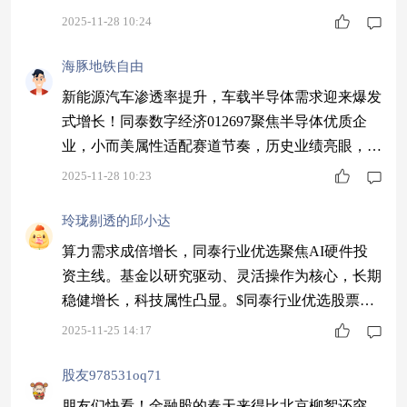
2025-11-28 10:24
海豚地铁自由
新能源汽车渗透率提升，车载半导体需求迎来爆发
式增长！同泰数字经济012697聚焦半导体优质企
业，小而美属性适配赛道节奏，历史业绩亮眼，01
2697邀你共享成长红利～$同泰数字经济股票C$ #
2025-11-28 10:23
观点搭子团火热招募中！#
玲珑剔透的邱小达
算力需求成倍增长，同泰行业优选聚焦AI硬件投
资主线。基金以研究驱动、灵活操作为核心，长期
稳健增长，科技属性凸显。$同泰行业优选股票C$
#11月基金投资策略#
2025-11-25 14:17
股友978531oq71
朋友们快看！金融股的春天来得比北京柳絮还突