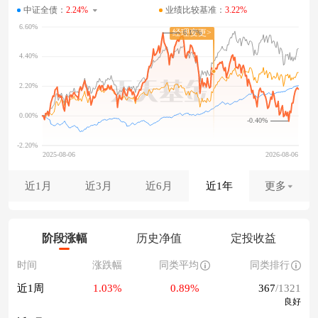
中证全债：
2.24%
业绩比较基准：
3.22%
6.17%
-0.40%
近1月
近3月
近6月
近1年
更多
阶段涨幅
历史净值
定投收益
时间
涨跌幅
同类平均
同类排行
近1周
1.03%
0.89%
367
/1321
良好