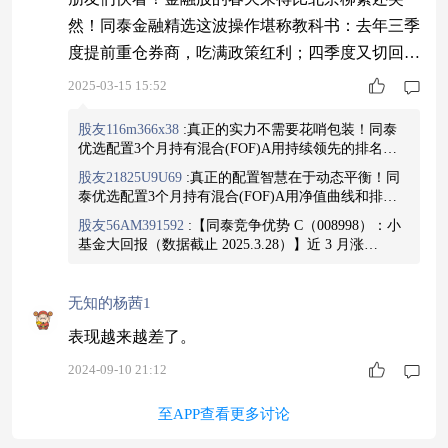
然！同泰金融精选这波操作堪称教科书：去年三季
度提前重仓券商，吃满政策红利；四季度又切回银
行躲过调整，现在牛市号角一响再次满仓冲锋！王
2025-03-15 15:52
秀这"进可攻退可守"的策略，让基民体验了一把什
股友116m366x38
:
真正的实力不需要花哨包装！同泰
么叫"下跌时像债基，上涨时像股票"，夏普比率1.
优选配置3个月持有混合(FOF)A用持续领先的排名和
94+最大回撤7.85%的梦幻组合，这波行情必须跟
净值连涨的曲线，默默诠释了“低调的王者”！#进可
股友21825U9U69
:
真正的配置智慧在于动态平衡！同
车！#金融股#同泰金融精选#A类013490/C类01349
攻，退可守#同泰优选配置3个月持有混合(FOF)A近一
泰优选配置3个月持有混合(FOF)A用净值曲线和排名
年排名1/58#稳稳地幸福
$同泰优选配置3个月持有混合
1$同泰金融精选股票C
证明，优秀策略总能找到市场的最优解！#进可攻，退
(FOF)A$
股友56AM391592
:
【同泰竞争优势 C（008998）：小
可守#近一年排名1/58#稳稳地幸福
$同泰优选配置3个
基金大回报（数据截止 2025.3.28）】近 3 月涨
月持有混合(FOF)A$
查看图片
25.57%，近 1 年收益 46.69%，业绩排名同类前 5%。
基金经理擅长挖掘高弹性赛道，C 类份额交易灵活，
适合把握机器人、AI 等新兴产业爆发式增长
$同泰竞
无知的杨茜1
争优势混合C$
表现越来越差了。
2024-09-10 21:12
至APP查看更多讨论