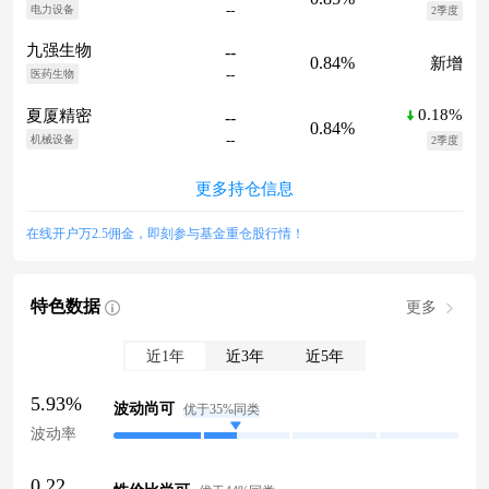
--
电力设备
2季度
九强生物
--
0.84%
新增
--
医药生物
0.18%
夏厦精密
--
0.84%
--
机械设备
2季度
更多持仓信息
在线开户万2.5佣金，即刻参与基金重仓股行情！
特色数据
更多
近1年
近3年
近5年
5.93%
波动尚可
优于35%同类
波动率
0.22