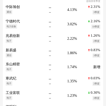
连续持有季度
2.31%
中际旭创
--
4.13%
--
通信
3季度
2.16%
宁德时代
--
3.02%
--
电力设备
19季度
1.26%
兆易创新
--
2.22%
--
电子
2季度
0.83%
新易盛
--
1.86%
--
通信
3季度
东山精密
--
1.74%
新增
--
电子
0.03%
寒武纪
--
1.35%
--
电子
2季度
0.30%
工业富联
--
1.23%
--
电子
3季度