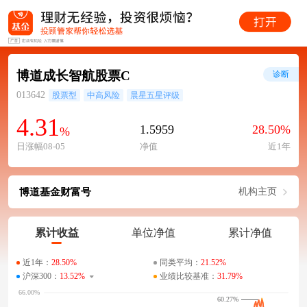
博道成长智航股票C
诊断
013642
股票型
中高风险
晨星五星评级
4.31
1.5959
28.50%
%
日涨幅08-05
净值
近1年
博道基金财富号
机构主页
累计收益
单位净值
累计净值
近1年：
28.50%
同类平均：
21.52%
沪深300：
13.52%
业绩比较基准：
31.79%
60.27%