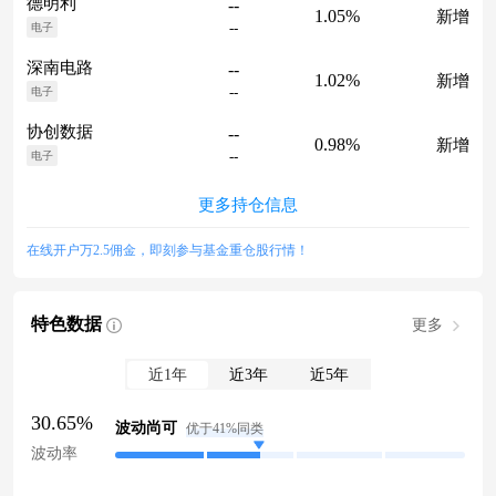
德明利
--
1.05%
新增
--
电子
深南电路
--
1.02%
新增
--
电子
协创数据
--
0.98%
新增
--
电子
更多持仓信息
在线开户万2.5佣金，即刻参与基金重仓股行情！
特色数据
更多
近1年
近3年
近5年
30.65%
波动尚可
优于41%同类
波动率