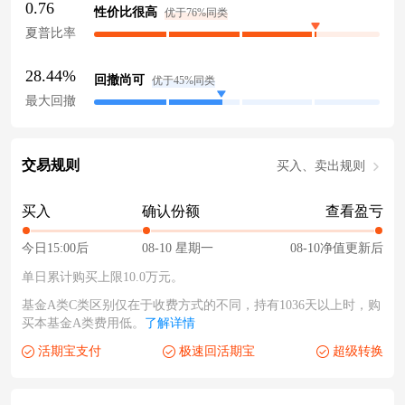
0.76
性价比很高
优于76%同类
夏普比率
28.44%
回撤尚可
优于45%同类
最大回撤
交易规则
买入、卖出规则
买入
确认份额
查看盈亏
今日15:00后
08-10 星期一
08-10净值更新后
单日累计购买上限10.0万元。
基金A类C类区别仅在于收费方式的不同，持有1036天以上时，购
买本基金A类费用低。
了解详情
活期宝支付
极速回活期宝
超级转换