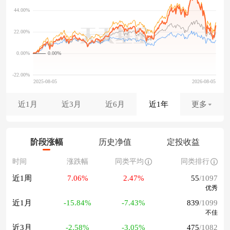
0.00%
近1月
近3月
近6月
近1年
更多
阶段涨幅
历史净值
定投收益
时间
涨跌幅
同类平均
同类排行
近1周
7.06%
2.47%
55
/1097
优秀
近1月
-15.84%
-7.43%
839
/1099
不佳
近3月
-2.58%
-3.05%
475
/1082