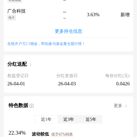
--
广合科技
--
3.63%
新增
--
电子
更多持仓信息
在线开户万2.5佣金，即刻参与基金重仓股行情！
分红送配
权益登记日
分红发放日
每份分红(元)
26-04-01
26-04-03
0.0426
特色数据
更多
近1年
近3年
近5年
22.34%
波动较低
优于67%同类