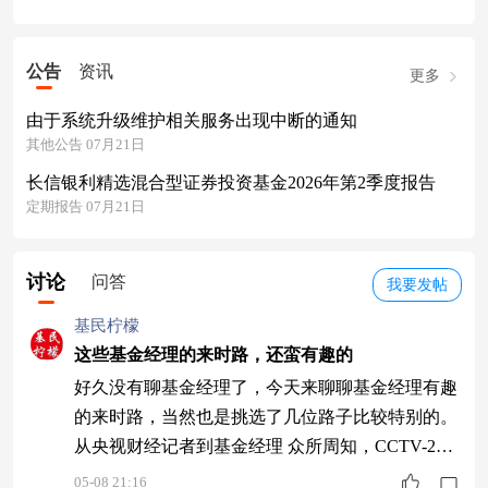
公告
资讯
更多
由于系统升级维护相关服务出现中断的通知
其他公告 07月21日
长信银利精选混合型证券投资基金2026年第2季度报告
定期报告 07月21日
讨论
问答
我要发帖
基民柠檬
这些基金经理的来时路，还蛮有趣的
好久没有聊基金经理了，今天来聊聊基金经理有趣
的来时路，当然也是挑选了几位路子比较特别的。
从央视财经记者到基金经理 众所周知，CCTV-2是
央视财经频道，是我们最权威的财经电视媒体，应
05-08 21:16