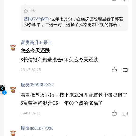
该不用加之一。 刚从交银施罗德基金离职不长时
4人
间的基金经理余李平，曾任央视财经频道的财经记
基民OVfqMD
:
去年七月份，在施罗德经理里看了郭若
者。 不当记者后，从卖方研究员做起，2015年加
和余李平，二选一时，选择了风格更加平衡的郭若，
入交银施罗德基金，2022年3月成为基金经理，一
当时觉得余李平太激进，所以错过了。后来就看着他
的产品一路狂飙。当然郭若的产品收益也还不错。拿
直只管理$交银荣鑫灵活配置混合A
在手里不会烫手。没啥后悔的。机会有的是，稳健的
富贵高升de带土
产品才更加持久的拥有。
怎么今天还跌
$长信银利精选混合C$ 怎么今天还跌
03-17 20:15
股友0599I82X32
看看微盘股业绩，接下来就准备配置这个微盘股了
$富荣福耀混合C$ 一年60个点的涨福了
03-03 19:11
股友hc81877988