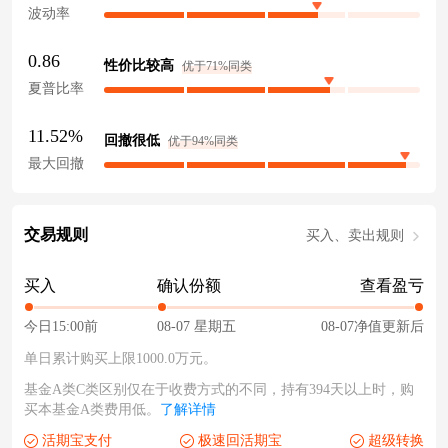
波动率
0.86
性价比较高
优于71%同类
夏普比率
11.52%
回撤很低
优于94%同类
最大回撤
交易规则
买入、卖出规则
买入
确认份额
查看盈亏
今日15:00前
08-07 星期五
08-07净值更新后
单日累计购买上限1000.0万元。
基金A类C类区别仅在于收费方式的不同，持有394天以上时，购
买本基金A类费用低。
了解详情
活期宝支付
极速回活期宝
超级转换