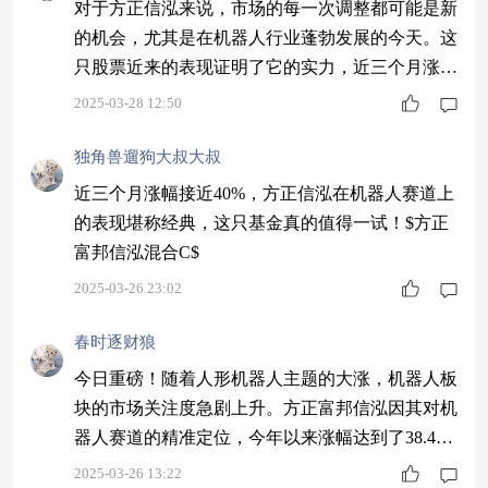
对于方正信泓来说，市场的每一次调整都可能是新
的机会，尤其是在机器人行业蓬勃发展的今天。这
只股票近来的表现证明了它的实力，近三个月涨了
快40%，我要坚定地持有下去！$方正富邦信泓混
2025-03-28 12:50
合C$
独角兽遛狗大叔大叔
近三个月涨幅接近40%，方正信泓在机器人赛道上
的表现堪称经典，这只基金真的值得一试！$方正
富邦信泓混合C$
2025-03-26 23:02
春时逐财狼
今日重磅！随着人形机器人主题的大涨，机器人板
块的市场关注度急剧上升。方正富邦信泓因其对机
器人赛道的精准定位，今年以来涨幅达到了38.4
1%，并占据全市场前5的位置，充分展现了稀缺赛
2025-03-26 13:22