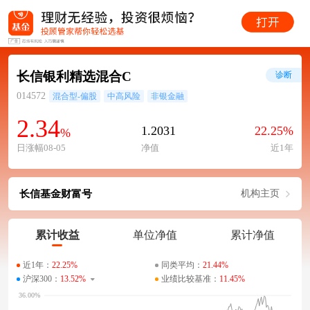
长信银利精选混合C
诊断
014572
混合型-偏股
中高风险
非银金融
2.34
1.2031
22.25%
%
日涨幅08-05
净值
近1年
长信基金财富号
机构主页
累计收益
单位净值
累计净值
近1年：
22.25%
同类平均：
21.44%
沪深300：
13.52%
业绩比较基准：
11.45%