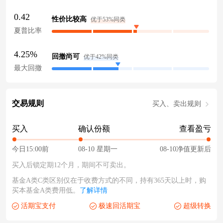
0.42
性价比较高
优于53%同类
夏普比率
4.25%
回撤尚可
优于42%同类
最大回撤
交易规则
买入、卖出规则
买入
确认份额
查看盈亏
今日15:00前
08-10 星期一
08-10净值更新后
买入后锁定期12个月，期间不可卖出。
基金A类C类区别仅在于收费方式的不同，持有365天以上时，购
买本基金A类费用低。
了解详情
活期宝支付
极速回活期宝
超级转换