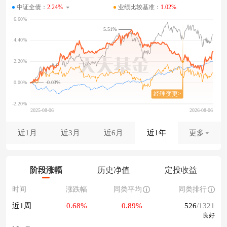
中证全债：
2.24%
业绩比较基准：
1.02%
5.51%
-0.03%
近1月
近3月
近6月
近1年
更多
阶段涨幅
历史净值
定投收益
时间
涨跌幅
同类平均
同类排行
近1周
0.68%
0.89%
526
/1321
良好