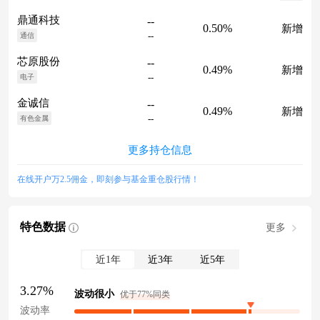
鼎通科技
--
0.50%
新增
--
通信
芯原股份
--
0.49%
新增
--
电子
金诚信
--
0.49%
新增
--
有色金属
更多持仓信息
在线开户万2.5佣金，即刻参与基金重仓股行情！
特色数据
更多
近1年
近3年
近5年
3.27%
波动很小
优于77%同类
波动率