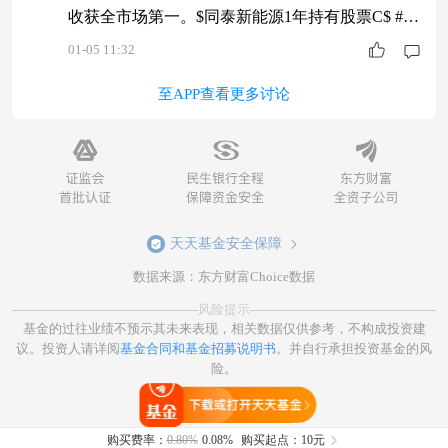
收获全市场第一。$同泰新能源1年持有股票C$ #新
年观察局：2026我看好的投资赛道#
01-05 11:32
至APP查看更多讨论
天天基金安全保障
数据来源：东方财富Choice数据
风险提示
基金的过往业绩不预示其未来表现，相关数据仅供参考，不构成投资建
议。投资人请详阅
基金合同和基金招募说明书
。并自行承担投资基金的风
险。
打开天天基金
购买费率：
0.80%
0.08%
购买起点：10元