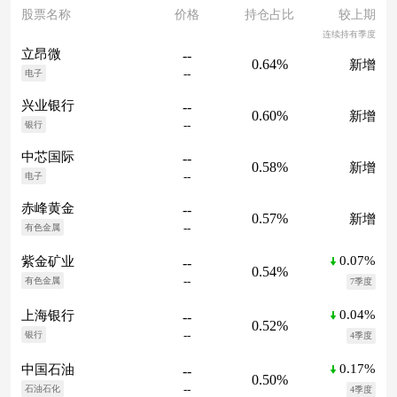
股票名称
价格
持仓占比
较上期
连续持有季度
立昂微
--
0.64%
新增
--
电子
兴业银行
--
0.60%
新增
--
银行
中芯国际
--
0.58%
新增
--
电子
赤峰黄金
--
0.57%
新增
--
有色金属
0.07%
紫金矿业
--
0.54%
--
有色金属
7季度
0.04%
上海银行
--
0.52%
--
银行
4季度
0.17%
中国石油
--
0.50%
--
石油石化
4季度