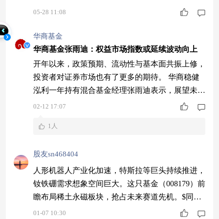
05-28 11:08
华商基金
华商基金张雨迪：权益市场指数或延续波动向上
开年以来，政策预期、流动性与基本面共振上修，
投资者对证券市场也有了更多的期待。 华商稳健
泓利一年持有混合基金经理张雨迪表示，展望未
来，预计稳增长政策持续发力，预期经济将进一步
02-12 17:07
企稳回升，企业盈利情况预计也将持续回暖，带动
1人
我国经济增速体感改善。债券市场方面，预计市场
多空力量较为均衡，或继续呈现震荡市特征。权益
股友sn468404
市场方面，考虑国际新秩序重构下我国基本面韧性
以及估值优势，指数或延续波动向上。 张雨迪 华
人形机器人产业化加速，特斯拉等巨头持续推进，
商稳
钕铁硼需求想象空间巨大。这只基金（008179）前
瞻布局稀土永磁板块，抢占未来赛道先机。$同泰
慧盈混合C$ #晒晒我的2025投资战绩！#
01-07 10:30