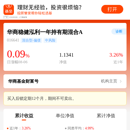
华商稳健泓利一年持有期混合A
诊断
016641
混合型-偏债
中风险
0.09
1.1341
3.26%
%
日涨幅08-06
净值
近1年
华商基金财富号
机构主页
买入后锁定期12个月，期间不可卖出。
累计收益
单位净值
累计净值
近1年：
3.26%
同类平均：
4.99%