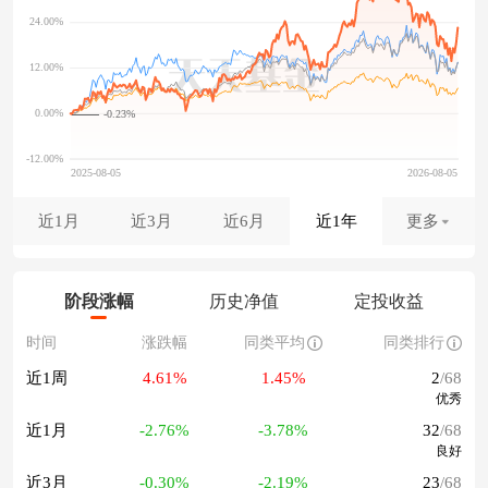
-0.23%
近1月
近3月
近6月
近1年
更多
阶段涨幅
历史净值
定投收益
时间
涨跌幅
同类平均
同类排行
近1周
4.61%
1.45%
2
/68
优秀
近1月
-2.76%
-3.78%
32
/68
良好
近3月
-0.30%
-2.19%
23
/68