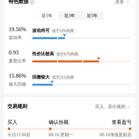
特色数据
更多
近1年
近3年
近5年
19.56%
波动尚可
优于33%同类
波动率
0.93
性价比较高
优于67%同类
夏普比率
15.86%
回撤较大
优于21%同类
最大回撤
交易规则
买入、卖出规则
买入
确认份额
查看盈亏
今日15:00后
08-10 星期一
08-10净值更新后