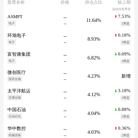
股票名称
价格
持仓占比
较上期
连续持有季度
7.53%
ASMPT
--
11.64%
--
电子
2季度
0.18%
环旭电子
--
8.93%
--
电子
4季度
0.09%
富智康集团
--
6.82%
--
电子
4季度
微创医疗
--
4.23%
新增
--
医药生物
3.18%
太平洋航运
--
4.12%
--
交通运输
3季度
0.88%
中国石油
--
4.04%
--
石油石化
2季度
0.36%
华中数控
--
4.03%
--
机械设备
2季度