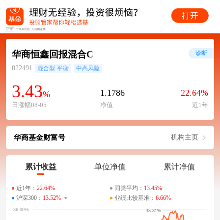
华商恒鑫回报混合C
诊断
022491
混合型-平衡
中高风险
3.43
1.1786
22.64%
%
日涨幅08-05
净值
近1年
华商基金财富号
机构主页
累计收益
单位净值
累计净值
近1年：
22.64%
同类平均：
13.45%
沪深300：
13.52%
业绩比较基准：
6.66%
35.31%