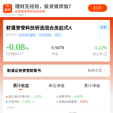
财通资管科技研选混合发起式A
诊断
027097
混合型-偏股
中高风险
电子
-0.08
0.9478
-5.22%
%
日涨幅08-07
净值
成立来
财通证券资管财富号
机构主页
累计收益
单位净值
累计净值
成立来(不满1年)：
-5.22%
同类平均：
-0.41%
沪深300：
-1.92%
业绩比较基准：
5.62%