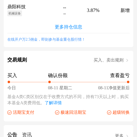
鼎阳科技
--
3.87%
新增
--
机械设备
更多持仓信息
在线开户万2.5佣金，即刻参与基金重仓股行情！
交易规则
买入、卖出规则
买入
确认份额
查看盈亏
今日
08-11 星期二
08-11净值更新后
基金A类C类区别仅在于收费方式的不同，持有73天以上时，购买
本基金A类费用低。
了解详情
活期宝支付
极速回活期宝
超级转换
公告
资讯
更多