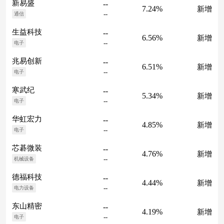
新易盛
--
7.24%
新增
--
通信
生益科技
--
6.56%
新增
--
电子
兆易创新
--
6.51%
新增
--
电子
寒武纪
--
5.34%
新增
--
电子
华虹宏力
--
4.85%
新增
--
电子
芯碁微装
--
4.76%
新增
--
机械设备
德福科技
--
4.44%
新增
--
电力设备
东山精密
--
4.19%
新增
--
电子