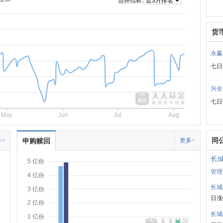
选择指标:
货
永赢
七日
兴全
七日
May
Jun
Jul
Aug
同
>
申购赎回
更多>
长
5 亿份
管理
4 亿份
长城
3 亿份
日涨
2 亿份
长城
1 亿份