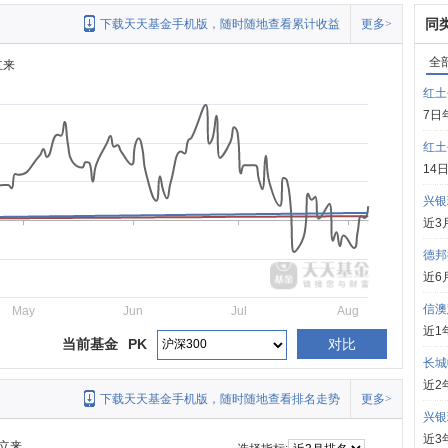
同
下载天天基金手机版，随时随地查看累计收益
更多>
全
立来
红土
7日
红土
14
兴银
近3
德邦
近6
信澳
May
Jun
Jul
Aug
近1
当前基金
PK
对比
长城
近2
下载天天基金手机版，随时随地查看排名走势
更多>
兴银
近3
立来