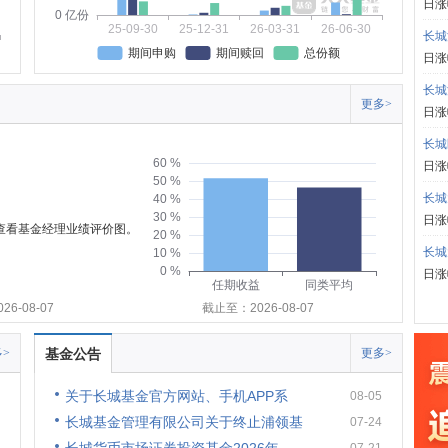
日涨
0 亿份
25-09-30
25-12-31
26-03-31
26-06-30
长城
期间申购
期间赎回
总份额
日涨
长城
更多>
日涨
长城
60 %
日涨
50 %
长城
40 %
30 %
日涨
可查看基金经理业绩评价图。
20 %
长城
10 %
0 %
日涨
任期收益
同类平均
6-08-07
截止至：2026-08-07
>
基金公告
更多>
关于长城基金官方网站、手机APP系
08-05
长城基金管理有限公司关于终止浦领基
07-24