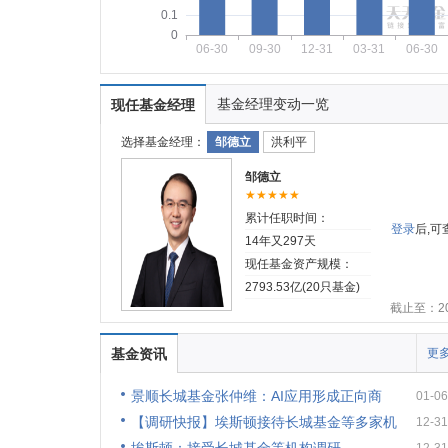
0.1
0
06-30
09-30
12-31
03-31
06-30
基金经理变动一览
现任基金经理
选择基金经理：
邹德立
洪利平
邹德立
★★★★★
累计任职时间：
登录
后,
14年又297天
现任基金资产规模：
2793.53亿(20只基金)
截止至：202
基金资讯
更多
景顺长城基金张仲维：AI应用形成正向商
01-06
【调研快报】埃斯顿接待长城基金等多家机
12-31