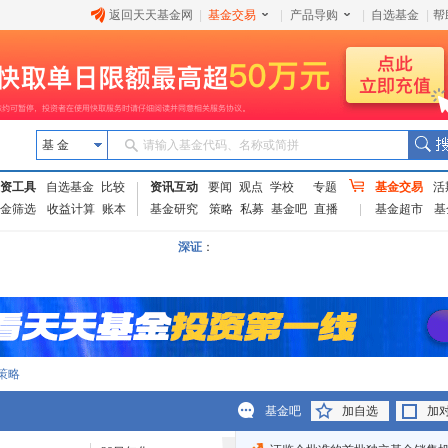
返回天天基金网
|
基金交易
|
产品导购
|
自选基金
|
帮
基 金
请输入基金代码、名称或简拼
资工具
自选基金
比较
资讯互动
要闻
观点
学校
专题
基金交易
活
金筛选
收益计算
账本
基金研究
策略
私募
基金吧
直播
基金超市
基
深证
：
策略
基金吧
加自选
加