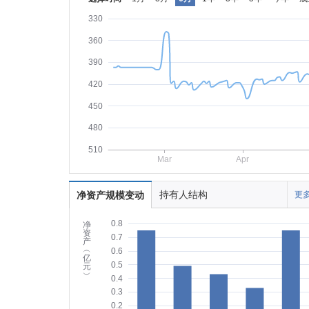
330
360
390
420
450
480
510
Mar
Apr
持有人结构
净资产规模变动
更多
0.8
净
资
0.7
产
︵
0.6
亿
0.5
元
︶
0.4
0.3
0.2