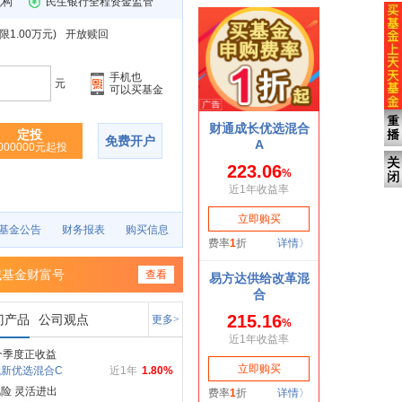
机构
民生银行全程资金监管
1.00万元
)
开放赎回
手机也
元
可以买基金
定投
免费开户
000000元起投
基金公告
财务报表
购买信息
城基金财富号
查看
门产品
公司观点
更多>
个季度正收益
新优选混合C
近1年
1.80%
险 灵活进出