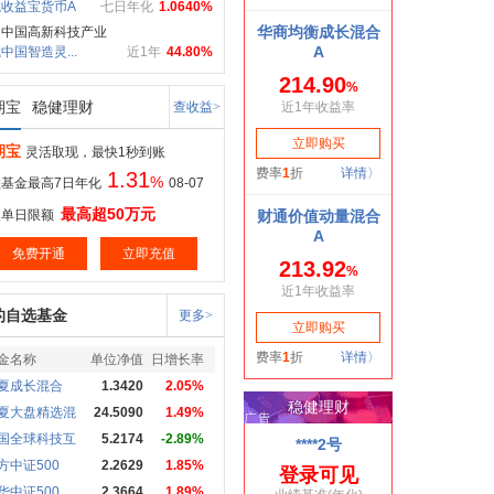
收益宝货币A
七日年化
1.0640%
力中国高新科技产业
中国智造灵...
近1年
44.80%
期宝
稳健理财
查收益>
期宝
灵活取现，最快1秒到账
1.31
%
基金最高7日年化
08-07
最高超50万元
取单日限额
免费开通
立即充值
的自选基金
更多>
金名称
单位净值
日增长率
夏成长混合
1.3420
2.05%
夏大盘精选混
24.5090
1.49%
国全球科技互
5.2174
-2.89%
方中证500
2.2629
1.85%
华中证500
2.3664
1.89%