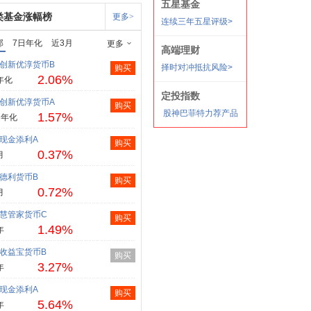
类基金涨幅榜
更多>
部
7日年化
近3月
更多
创新优淳货币B
购买
2.06%
年化
创新优淳货币A
购买
1.57%
日年化
现金添利A
购买
0.37%
月
德利货币B
购买
0.72%
月
慧管家货币C
购买
1.49%
年
收益宝货币B
购买
3.27%
年
现金添利A
购买
5.64%
年