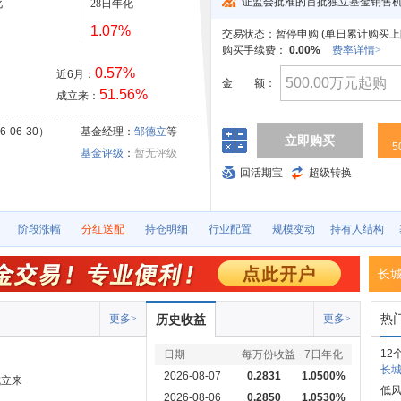
证监会批准的首批独立基金销售
化
28日年化
1.07%
交易状态：
暂停申购 (
单日累计购买上限
购买手续费：
0.00%
费率详情>
0.57%
近6月：
金
额：
51.56%
成立来：
-06-30）
基金经理：
邹德立
等
立即购买
5
基金评级
：
暂无评级
回活期宝
超级转换
阶段涨幅
分红送配
持仓明细
行业配置
规模变动
持有人结构
长
热
更多>
历史收益
更多>
12
日期
每万份收益
7日年化
长城
2026-08-07
0.2831
1.0500%
成立来
低风
2026-08-06
0.2850
1.0530%