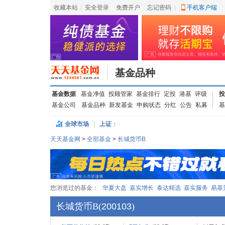
收藏本站
|
安全登录
|
免费开户
忘记密码
|
手机客户端
基金品种
基金数据
基金净值
投顾管家
基金排行
定投
港基
评级
投
基金公司
基金品种
新发基金
申购状态
分红
公告
私募
基
全球市场
上证
：
天天基金网
>
全部基金
>
长城货币B
您浏览过的基金：
华夏大盘
嘉实增长
泰达精选
嘉实服务
易基
长城货币B
(
200103
)