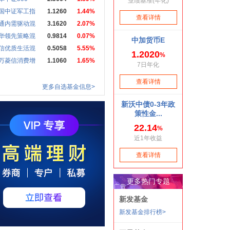
国中证军工指
1.1260
1.44%
通内需驱动混
3.1620
2.07%
华领先策略混
0.9814
0.07%
信优质生活混
0.5058
5.55%
万菱信消费增
1.1060
1.65%
更多自选基金信息>