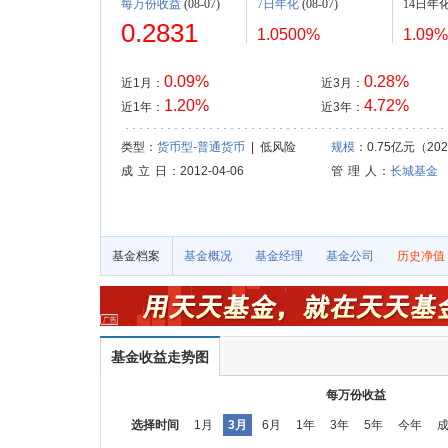
每万份收益
(08-07)
7日年化
(08-07)
14日年
0.2831
1.0500%
1.09%
0.09%
0.28%
近1月：
近3月：
1.20%
4.72%
近1年：
近3年：
类型：
货币型-普通货币
| 低风险
规模
：0.75亿元（2026
成 立 日
：2012-04-06
管 理 人
：
长城基金
基金档案
基金概况
基金经理
基金公司
历史净值
基金收益走势图
每万份收益
选择时间
1月
3月
6月
1年
3年
5年
今年