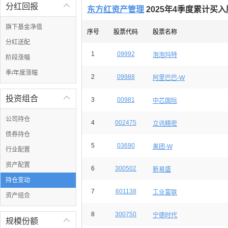
分红回报

东方红资产管理
2025年4季度累计买
旗下基金净值
序号
股票代码
股票名称
分红送配
1
09992
泡泡玛特
阶段涨幅
季/年度涨幅
2
09988
阿里巴巴-W
投资组合

3
00981
中芯国际
公司持仓
4
002475
立讯精密
债券持仓
5
03690
美团-W
行业配置
资产配置
6
300502
新易盛
持仓变动
7
601138
工业富联
资产组合
8
300750
宁德时代
规模份额
