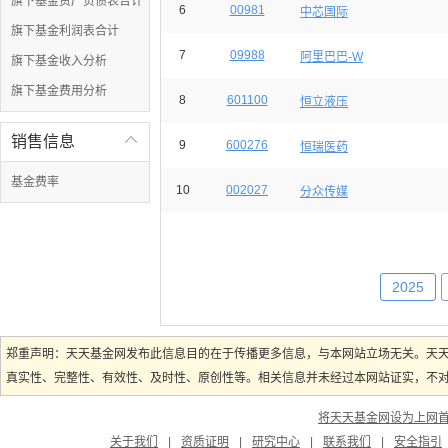
旗下基金资产负债表合计
6
00981
中芯国际
旗下基金利润表合计
7
09988
阿里巴巴-W
旗下基金收入分析
旗下基金费用分析
8
601100
恒立液压
销售信息

9
600276
恒瑞医药
基金费率
10
002027
分众传媒
2025
郑重声明：天天基金网发布此信息目的在于传播更多信息，与本网站立场无关。天
真实性、完整性、有效性、及时性、原创性等。相关信息并未经过本网站证实，不对您
将天天基金网设为上网
关于我们
|
资质证明
|
研究中心
|
联系我们
|
安全指引