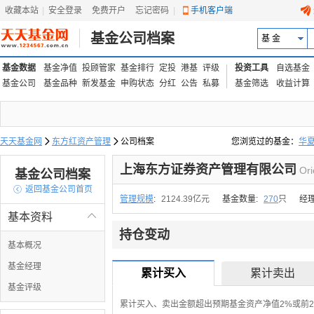
收藏本站
|
安全登录
|
免费开户
忘记密码
|
手机客户端
基金公司档案
基 金
基金数据
基金净值
投顾管家
基金排行
定投
港基
评级
投资工具
自选基金
基金公司
基金品种
新发基金
申购状态
分红
公告
私募
基金筛选
收益计算
天天基金网

东方红资产管理

公司档案
您浏览过的基金：
华
易方达上证中盘ETF联接
上海东方证券资产管理有限公司
Ori
基金公司档案

返回基金公司首页
管理规模
:
2124.39亿元
基金数量:
270
只
经
基本资料

持仓变动
基本概况
基金经理
累计买入
累计卖出
基金评级
累计买入、卖出金额超出预期基金资产净值2%或前2