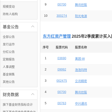
9
00700
腾讯控股
规模变动
持有人结构
10
300274
阳光电源
基金公告

东方红资产管理
2025年2季度累计买
全部公告
发行运作
序号
股票代码
股票名称
分红公告
1
03690
美团-W
定期报告
人事调整
2
09992
泡泡玛特
基金销售
3
002475
立讯精密
其他公告
4
00700
腾讯控股
财务数据

5
00763
中兴通讯
旗下基金财务指标合计