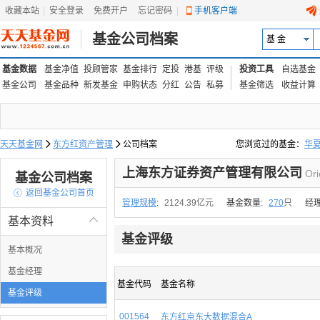
收藏本站
|
安全登录
|
免费开户
忘记密码
|
手机客户端
基金公司档案
基 金
基金数据
基金净值
投顾管家
基金排行
定投
港基
评级
投资工具
自选基金
基金公司
基金品种
新发基金
申购状态
分红
公告
私募
基金筛选
收益计算
天天基金网

东方红资产管理

公司档案
您浏览过的基金：
华
易方达上证中盘ETF联接
上海东方证券资产管理有限公司
Ori
基金公司档案

返回基金公司首页
管理规模
:
2124.39亿元
基金数量:
270
只
经
基本资料

基金评级
基本概况
基金经理
基金代码
基金名称
基金评级
001564
东方红京东大数据混合A