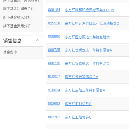
旗下基金资产负债表合计
旗下基金利润表合计
009184
东方红颐和积极养老五年(FOF)A
旗下基金收入分析
025518
东方红中证东方红红利低波动指数D
旗下基金费用分析
008990
东方红匠心甄选一年持有混合
销售信息

009725
东方红优质甄选一年持有混合A
基金费率
008770
东方红安鑫甄选一年持有混合
910017
东方红多元策略混合A
910024
东方红启阳三年持有混合A
002652
东方红汇利债券C
002702
东方红汇阳债券C