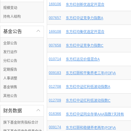
169106
东方红创新优选定开混合
规模变动
持有人结构
007657
东方红中证竞争力指数A
基金公告

169108
东方红均衡优选定开混合
全部公告
007658
东方红中证竞争力指数C
发行运作
010714
东方红远见价值混合A
分红公告
定期报告
009183
东方红颐和平衡养老三年(FOF)A
人事调整
012708
东方红中证红利低波动指数A
基金销售
其他公告
012709
东方红中证红利低波动指数C
财务数据

016366
东方红中证同业存单AAA指数7天持有
旗下基金财务指标合计
009174
东方红颐和稳健养老两年(FOF)A