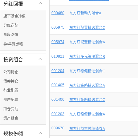
分红回报

000480
东方红新动力混合A
旗下基金净值
分红送配
005975
东方红配置精选混合C
阶段涨幅
005974
东方红配置精选混合A
季/年度涨幅
010821
东方红多元策略混合B
投资组合

001204
东方红稳健精选混合C
公司持仓
债券持仓
001405
东方红策略精选混合A
行业配置
001406
资产配置
东方红策略精选混合C
持仓变动
001203
东方红稳健精选混合A
资产组合
009670
东方红益丰纯债债券A
规模份额
