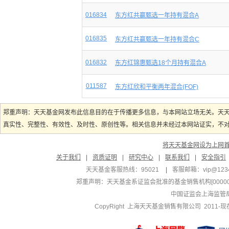
016834
东方红共赢甄选一年持有混合A
016835
东方红共赢甄选一年持有混合C
016832
东方红锦惠甄选18个月持有混合A
011587
东方红欣和平衡两年混合(FOF)
郑重声明：天天基金网发布此信息目的在于传播更多信息，与本网站立场无关。天
真实性、完整性、有效性、及时性、原创性等。相关信息并未经过本网站证实，不对您
将天天基金网设为上网
关于我们
|
资质证明
|
研究中心
|
联系我们
|
安全指引
天天基金客服热线：95021
|
客服邮箱：
vip@123
郑重声明：
天天基金系证监会批准的基金销售机构[000000
中国证监会上海监管
CopyRight 上海天天基金销售有限公司 2011-现在