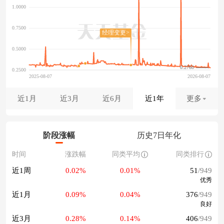
0.2760
近1月
近3月
近6月
近1年
更多
阶段涨幅
历史7日年化
时间
涨跌幅
同类平均
同类排行
近1周
0.02%
0.01%
51
/949
优秀
近1月
0.09%
0.04%
376
/949
良好
近3月
0.28%
0.14%
406
/949