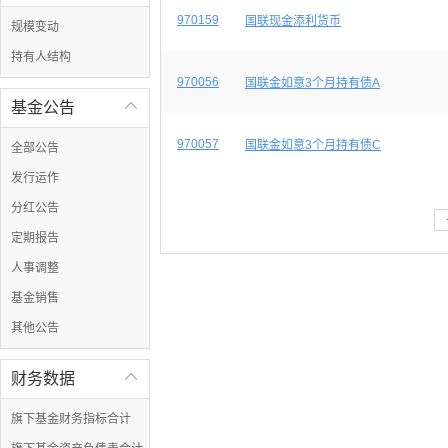
970159
国联现金添利货币
规模变动
持有人结构
970056
国联金如意3个月持有债A
基金公告

970057
国联金如意3个月持有债C
全部公告
发行运作
分红公告
定期报告
人事调整
基金销售
其他公告
财务数据

旗下基金财务指标合计