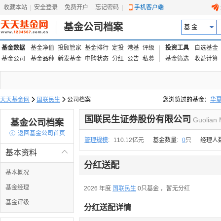
收藏本站
|
安全登录
|
免费开户
忘记密码
|
手机客户端
基金公司档案
基 金
基金数据
基金净值
投顾管家
基金排行
定投
港基
评级
投资工具
自选基金
基金公司
基金品种
新发基金
申购状态
分红
公告
私募
基金筛选
收益计算
天天基金网

国联民生

公司档案
您浏览过的基金：
华
易方达上证中盘ETF联接
国联民生证券股份有限公司
Guolian 
基金公司档案

返回基金公司首页
管理规模
:
110.12亿元
基金数量:
0
只
经理人
基本资料

分红送配
基本概况
基金经理
2026 年度
国联民生
0只基金
，暂无分红
基金评级
分红送配详情