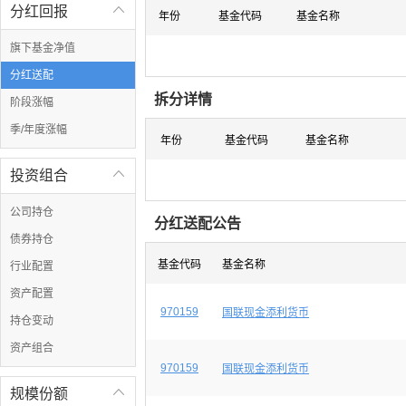
分红回报

年份
基金代码
基金名称
旗下基金净值
分红送配
拆分详情
阶段涨幅
季/年度涨幅
年份
基金代码
基金名称
投资组合

公司持仓
分红送配公告
债券持仓
基金代码
基金名称
行业配置
资产配置
970159
国联现金添利货币
持仓变动
资产组合
970159
国联现金添利货币
规模份额
