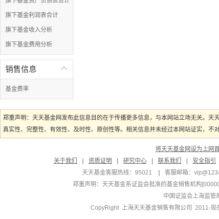
旗下基金资产负债表合计
旗下基金利润表合计
旗下基金收入分析
旗下基金费用分析
销售信息

基金费率
郑重声明：天天基金网发布此信息目的在于传播更多信息，与本网站立场无关。天
真实性、完整性、有效性、及时性、原创性等。相关信息并未经过本网站证实，不对您
将天天基金网设为上网
关于我们
|
资质证明
|
研究中心
|
联系我们
|
安全指引
天天基金客服热线：95021
|
客服邮箱：
vip@123
郑重声明：
天天基金系证监会批准的基金销售机构[000000
中国证监会上海监管
CopyRight 上海天天基金销售有限公司 2011-现在