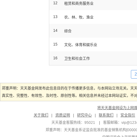
12
租赁和商务服务业
13
农、林、牧、渔业
14
综合
15
文化、体育和娱乐业
16
卫生和社会工作
2
郑重声明：天天基金网发布此信息目的在于传播更多信息，与本网站立场无关。天
真实性、完整性、有效性、及时性、原创性等。相关信息并未经过本网站证实，不对您
将天天基金网设为上网
关于我们
|
资质证明
|
研究中心
|
联系我们
|
安全指引
天天基金客服热线：95021
|
客服邮箱：
vip@123
郑重声明：
天天基金系证监会批准的基金销售机构[000000