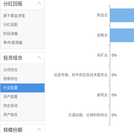
分红回报

制造业
旗下基金净值
分红送配
阶段涨幅
金融业
季/年度涨幅
采矿业
0%
投资组合

公司持仓
信息传输、软件和信息技术服务业
0%
债券持仓
行业配置
建筑业
0%
资产配置
持仓变动
交通运输、仓储和邮政业
资产组合
0%
规模份额
