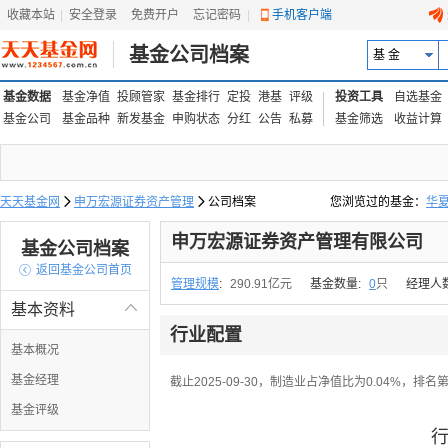
收藏本站
|
安全登录
|
免费开户
忘记密码
|
手机客户端
基金公司档案
基 金
基金数据
基金净值
投顾管家
基金排行
定投
港基
评级
投资工具
自选基金
基金公司
基金品种
新发基金
申购状态
分红
公告
私募
基金筛选
收益计算
天天基金网

申万宏源证券资产管理

公司档案
您浏览过的基金：
华
易方达上证中盘ETF联接
申万宏源证券资产管理有限公司
基金公司档案

返回基金公司首页
管理规模
:
290.91亿元
基金数量:
0
只
经理人
基本资料

行业配置
基本概况
基金经理
截止2025-09-30，制造业占净值比为0.04%，排名
基金评级
行