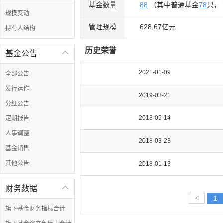
基金数量
88
（其中普通基金
78
只，
规模变动
管理规模
628.67亿元
持有人结构
历史荣誉
基金公告

2021-01-09
全部公告
发行运作
2019-03-21
分红公告
2018-05-14
定期报告
人事调整
2018-03-23
基金销售
其他公告
2018-01-13
财务数据

<
1
旗下基金财务指标合计