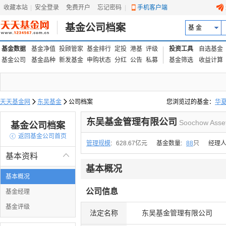
收藏本站
|
安全登录
|
免费开户
忘记密码
|
手机客户端
基金公司档案
基 金
基金数据
基金净值
投顾管家
基金排行
定投
港基
评级
投资工具
自选基金
基金公司
基金品种
新发基金
申购状态
分红
公告
私募
基金筛选
收益计算
天天基金网

东吴基金

公司档案
您浏览过的基金：
华
易方达上证中盘ETF联接
东吴基金管理有限公司
Soochow Asset
基金公司档案

返回基金公司首页
管理规模
:
628.67亿元
基金数量:
88
只
经理人
基本资料

基本概况
基本概况
公司信息
基金经理
基金评级
法定名称
东吴基金管理有限公司