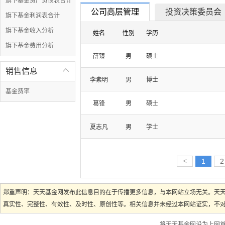
旗下基金资产负债表合计
公司高层管理
投资决策委员会
旗下基金利润表合计
旗下基金收入分析
姓名
性别
学历
旗下基金费用分析
薛臻
男
硕士
销售信息

李素明
男
博士
基金费率
葛锋
男
硕士
夏志凡
男
学士
<
1
2
郑重声明：天天基金网发布此信息目的在于传播更多信息，与本网站立场无关。天
真实性、完整性、有效性、及时性、原创性等。相关信息并未经过本网站证实，不对您
将天天基金网设为上网