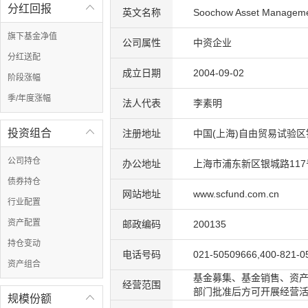
分红回报

英文名称
Soochow Asset Managemen
旗下基金净值
公司属性
中资企业
分红送配
成立日期
2004-09-02
阶段涨幅
季/年度涨幅
法人代表
李素明
投资组合

注册地址
中国(上海)自由贸易试验区银
公司持仓
办公地址
上海市浦东新区银城路117
债券持仓
网站地址
www.scfund.com.cn
行业配置
资产配置
邮政编码
200135
持仓变动
电话号码
021-50509666,400-821-0
资产组合
基金募集、基金销售、资产
经营范围
部门批准后方可开展经营
规模份额
