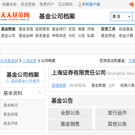
收藏本站
|
安全登录
|
免费开户
忘记密码
|
手机客户端
基金公司档案
基 金
基金数据
基金净值
投顾管家
基金排行
定投
港基
评级
投资工具
自选基金
基金公司
基金品种
新发基金
申购状态
分红
公告
私募
基金筛选
收益计算
天天基金网

上海证券

公司档案
您浏览过的基金：
华
易方达上证中盘ETF联接
上海证券有限责任公司
Shanghai Secu
基金公司档案

返回基金公司首页
管理规模
:
20.97亿元
基金数量:
0
只
经理人数
基本资料

基金公告
基本概况
全部公告
发行运作
基金经理
基金评级
基金销售
其他公告