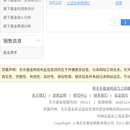
旗下基金资产负债表合计
970123
上证弘利债券C
详情
旗下基金利润表合计
旗下基金收入分析
<
1
旗下基金费用分析
销售信息

基金费率
郑重声明：天天基金网发布此信息目的在于传播更多信息，与本网站立场无关。天
真实性、完整性、有效性、及时性、原创性等。相关信息并未经过本网站证实，不对您
将天天基金网设为上网
关于我们
|
资质证明
|
研究中心
|
联系我们
|
安全指引
天天基金客服热线：95021
|
客服邮箱：
vip@123
郑重声明：
天天基金系证监会批准的基金销售机构[000000
中国证监会上海监管
CopyRight 上海天天基金销售有限公司 2011-现在