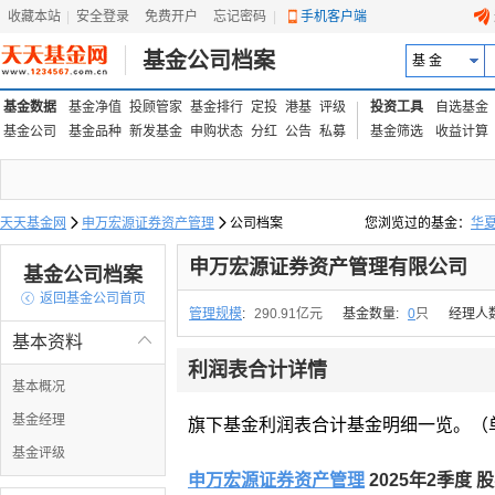
收藏本站
|
安全登录
|
免费开户
忘记密码
|
手机客户端
基金公司档案
基 金
基金数据
基金净值
投顾管家
基金排行
定投
港基
评级
投资工具
自选基金
基金公司
基金品种
新发基金
申购状态
分红
公告
私募
基金筛选
收益计算
天天基金网

申万宏源证券资产管理

公司档案
您浏览过的基金：
华
易方达上证中盘ETF联接
申万宏源证券资产管理有限公司
基金公司档案

返回基金公司首页
管理规模
:
290.91亿元
基金数量:
0
只
经理人
基本资料

利润表合计详情
基本概况
基金经理
旗下基金利润表合计基金明细一览。（
基金评级
申万宏源证券资产管理
2025年2季度