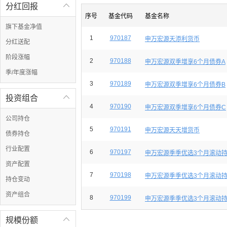
分红回报

序号
基金代码
基金名称
旗下基金净值
1
970187
申万宏源天添利货币
分红送配
阶段涨幅
2
970188
申万宏源双季增享6个月债券A
季/年度涨幅
3
970189
申万宏源双季增享6个月债券B
投资组合

4
970190
申万宏源双季增享6个月债券C
公司持仓
5
970191
申万宏源天天增货币
债券持仓
行业配置
6
970197
申万宏源季季优选3个月滚动持
资产配置
7
970198
申万宏源季季优选3个月滚动持
持仓变动
资产组合
8
970199
申万宏源季季优选3个月滚动持
规模份额
