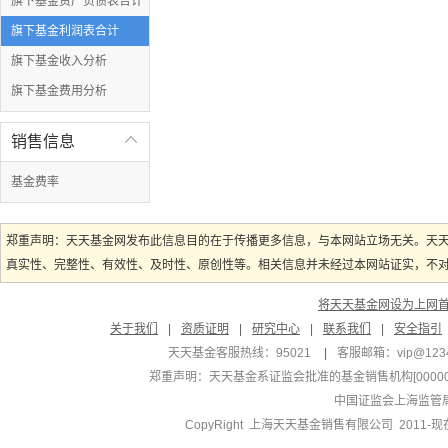
旗下基金资产负债表合计
旗下基金利润表合计
旗下基金收入分析
旗下基金费用分析
销售信息

基金费率
郑重声明：天天基金网发布此信息目的在于传播更多信息，与本网站立场无关。天
真实性、完整性、有效性、及时性、原创性等。相关信息并未经过本网站证实，不对您
将天天基金网设为上网
关于我们
|
资质证明
|
研究中心
|
联系我们
|
安全指引
天天基金客服热线：95021
|
客服邮箱：
vip@123
郑重声明：
天天基金系证监会批准的基金销售机构[000000
中国证监会上海监管
CopyRight 上海天天基金销售有限公司 2011-现在