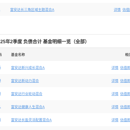
6
富安达长三角区域主题混合A
详情
估值
025年2季度 负债合计 基金明细一览（全部）
码
基金名称
相
5
富安达新兴成长混合A
详情
估值
9
富安达新动力混合
详情
估值
0
富安达行业轮动混合
详情
估值
1
富安达健康人生混合A
详情
估值
4
富安达长盈灵活配置混合A
详情
估值