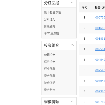
分红回报

序号
基金代
旗下基金净值
1
00075
分红送配
阶段涨幅
2
00166
季/年度涨幅
3
00186
投资组合

4
00258
公司持仓
5
00454
债券持仓
行业配置
6
00752
资产配置
7
00794
持仓变动
资产组合
8
00938
规模份额

9
00978