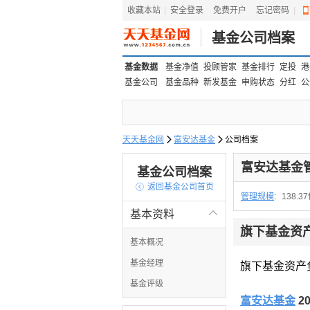
收藏本站
|
安全登录
|
免费开户
忘记密码
|
基金公司档案
基金数据
基金净值
投顾管家
基金排行
定投
港
基金公司
基金品种
新发基金
申购状态
分红
公
天天基金网

富安达基金

公司档案
富安达基金
基金公司档案

返回基金公司首页
管理规模
:
138.3
基本资料

旗下基金资
基本概况
基金经理
旗下基金资产
基金评级
富安达基金
2