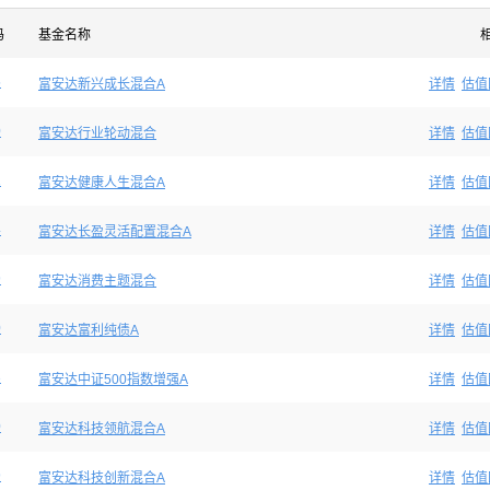
码
基金名称
5
富安达新兴成长混合A
详情
估值
0
富安达行业轮动混合
详情
估值
1
富安达健康人生混合A
详情
估值
4
富安达长盈灵活配置混合A
详情
估值
9
富安达消费主题混合
详情
估值
0
富安达富利纯债A
详情
估值
3
富安达中证500指数增强A
详情
估值
0
富安达科技领航混合A
详情
估值
9
富安达科技创新混合A
详情
估值