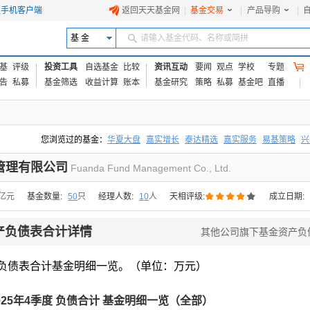
手机客户端
返回天天基金网
|
基金交易
|
产品导购
|
基 金
请输入基金代码、名称或简拼
基
评级
投资工具
自选基金
比较
资讯互动
要闻
观点
学校
专题
告
私募
基金筛选
收益计算
账本
基金研究
策略
私募
基金吧
直播
您浏览过的基金：
华夏大盘
嘉实增长
泰达精选
嘉实服务
易基策略
兴
易方达上证中盘ETF联接A
交银成长
添富优势
华安宏利
上证180价值ET
管理有限公司
Fuanda Fund Management Co., Ltd.





7亿元
基金数量:
50
只
经理人数:
10
人
天相评级:
成立日期:
产负债表合计详情
其他公司旗下基金资产负
负债表合计基金明细一览。（单位：万元）
025年4季度 负债合计 基金明细一览（全部）