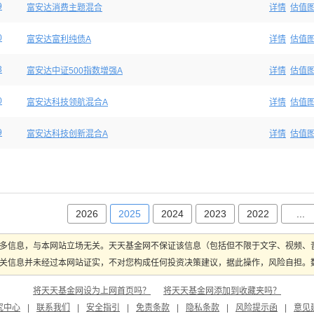
9
富安达消费主题混合
详情
估值
0
富安达富利纯债A
详情
估值
3
富安达中证500指数增强A
详情
估值
0
富安达科技领航混合A
详情
估值
9
富安达科技创新混合A
详情
估值
2026
2025
2024
2023
2022
...
多信息，与本网站立场无关。天天基金网不保证该信息（包括但不限于文字、视频、
关信息并未经过本网站证实，不对您构成任何投资决策建议，据此操作，风险自担。数据
将天天基金网设为上网首页吗？
将天天基金网添加到收藏夹吗？
究中心
|
联系我们
|
安全指引
|
免责条款
|
隐私条款
|
风险提示函
|
意见