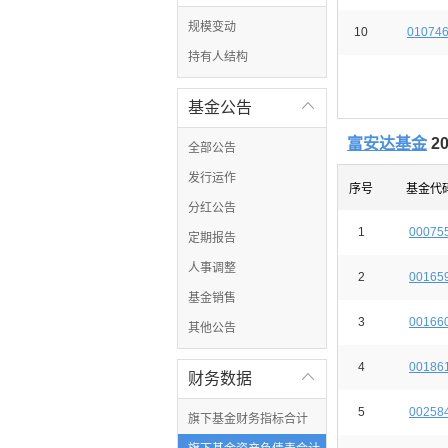
规模变动
10
01074
持有人结构
基金公告

富安达基金
2
全部公告
发行运作
序号
基金代
分红公告
1
00075
定期报告
人事调整
2
00165
基金销售
3
00166
其他公告
4
00186
财务数据

5
00258
旗下基金财务指标合计